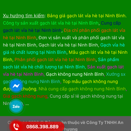
Xu hướng tìm kiếm
:
Bảng giá gạch lát vỉa hè tại Ninh Bình
.
Công ty sản xuất gạch lát vỉa hè tại Ninh Bình
,
Cung cấp
gạch lát vỉa hè tại Ninh bình
,
Địa chỉ phân phối gạch lát vỉa
hè tại Ninh Bình
,
Đơn vị sản xuất và phân phối gạch lát vỉa
hè tại Ninh Bình
,
Gạch lát vỉa hè tại Ninh Bình
,
Gạch vỉa hè
giá rẻ chất lượng tại Ninh Bình
,
Mẫu gạch lát vỉa hè tại Ninh
Bình
,
Phân phối gạch lát vỉa hè tại Ninh Bình
,
Sản phẩm
sạch lát vỉa hè chất lượng tại Ninh Bình
,
Sản xuất gạch lát
vỉa hè tại Ninh Bình
,
Gạch không nung Ninh Bình
,
Xưởng sx
gạch không nung Ninh Bình
,
Top mẫu gạch không nung
được ưa chuộng
,
Nhà cung cấp gạch không nung Ninh Bình
,
Giá gạch không nung
,
Cung cấp sỉ lẻ gạch không nung tại
Ninh Bình
,
...
Copyright 2026 ©
Bản quyền thuộc về Công Ty TNHH An
0868.398.889
Chi Phương