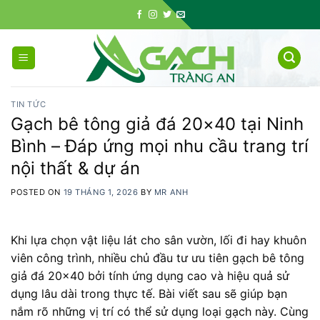
Skip
to
content
TIN TỨC
Gạch bê tông giả đá 20×40 tại Ninh
Bình – Đáp ứng mọi nhu cầu trang trí
nội thất & dự án
POSTED ON
19 THÁNG 1, 2026
BY
MR ANH
Khi lựa chọn vật liệu lát cho sân vườn, lối đi hay khuôn
viên công trình, nhiều chủ đầu tư ưu tiên gạch bê tông
giả đá 20×40 bởi tính ứng dụng cao và hiệu quả sử
dụng lâu dài trong thực tế. Bài viết sau sẽ giúp bạn
nắm rõ những vị trí có thể sử dụng loại gạch này. Cùng