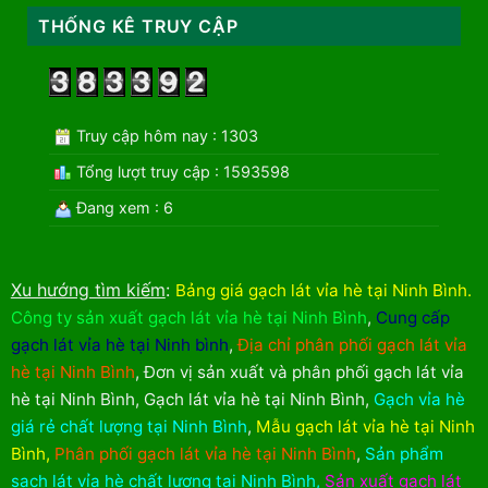
THỐNG KÊ TRUY CẬP
Truy cập hôm nay : 1303
Tổng lượt truy cập : 1593598
Đang xem : 6
Xu hướng tìm kiếm
:
Bảng giá gạch lát vỉa hè tại Ninh Bình
.
Công ty sản xuất gạch lát vỉa hè tại Ninh Bình
,
Cung cấp
gạch lát vỉa hè tại Ninh bình
,
Địa chỉ phân phối gạch lát vỉa
hè tại Ninh Bình
,
Đơn vị sản xuất và phân phối gạch lát vỉa
hè tại Ninh Bình
,
Gạch lát vỉa hè tại Ninh Bình
,
Gạch vỉa hè
giá rẻ chất lượng tại Ninh Bình
,
Mẫu gạch lát vỉa hè tại Ninh
Bình
,
Phân phối gạch lát vỉa hè tại Ninh Bình
,
Sản phẩm
sạch lát vỉa hè chất lượng tại Ninh Bình
,
Sản xuất gạch lát