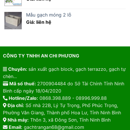
Mẫu gạch móng 2 lỗ
Giá: liên hệ
CÔNG TY TNHH AN CHI PHƯƠNG
Chuyên:
sản xuất gạch block, gạch terrazzo, gạch tự
chèn...
Mã số thuế:
2700904484 do Sở Tài Chính Tỉnh Ninh
Bình cấp ngày 18/04/2020
Hotline/Zalo:
0868.398.889 - 08996.999.88
Địa chỉ:
Số nhà 22B, Lý Tự Trọng, Phố Phúc Trọng,
Phường Vân Giang, Thành phố Hoa Lư, Tỉnh Ninh Bình
Nhà máy:
Thôn 3, xã Đông Sơn, Tỉnh Ninh Bình
Email:
gachtrangan68@gmail.com