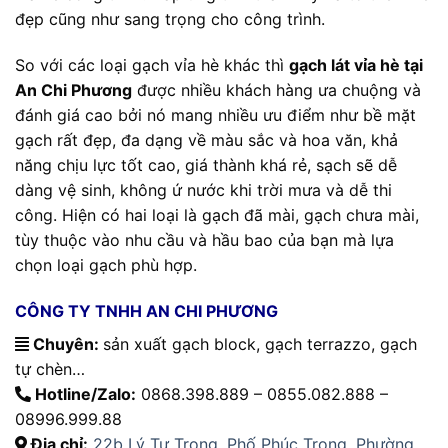
đẹp cũng như sang trọng cho công trình.
So với các loại gạch vỉa hè khác thì
gạch lát vỉa hè tại
An Chi Phương
được nhiều khách hàng ưa chuộng và
đánh giá cao bởi nó mang nhiều ưu điểm như bề mặt
gạch rất đẹp, đa dạng về màu sắc và hoa văn, khả
năng chịu lực tốt cao, giá thành khá rẻ, sạch sẽ dễ
dàng vệ sinh, không ứ nước khi trời mưa và dễ thi
công. Hiện có hai loại là gạch đã mài, gạch chưa mài,
tùy thuộc vào nhu cầu và hầu bao của bạn mà lựa
chọn loại gạch phù hợp.
CÔNG TY TNHH AN CHI PHƯƠNG
Chuyên:
sản xuất gạch block, gạch terrazzo, gạch
tự chèn…
Hotline/Zalo:
0868.398.889 – 0855.082.888 –
08996.999.88
Địa chỉ:
22b Lý Tự Trọng, Phố Phúc Trọng, Phường