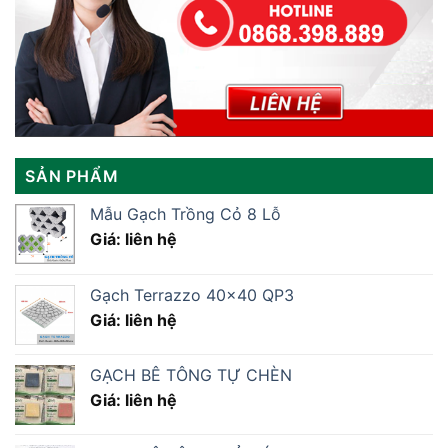
SẢN PHẨM
Mẫu Gạch Trồng Cỏ 8 Lỗ
Giá: liên hệ
Gạch Terrazzo 40×40 QP3
Giá: liên hệ
GẠCH BÊ TÔNG TỰ CHÈN
Giá: liên hệ