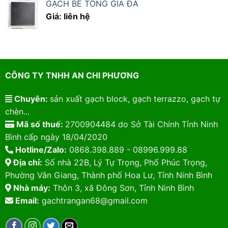
GẠCH BÊ TÔNG GIẢ ĐÁ
Giá: liên hệ
CÔNG TY TNHH AN CHI PHƯƠNG
Chuyên:
sản xuất gạch block, gạch terrazzo, gạch tự
chèn...
Mã số thuế:
2700904484 do Sở Tài Chính Tỉnh Ninh
Bình cấp ngày 18/04/2020
Hotline/Zalo:
0868.398.889 - 08996.999.88
Địa chỉ:
Số nhà 22B, Lý Tự Trọng, Phố Phúc Trọng,
Phường Vân Giang, Thành phố Hoa Lư, Tỉnh Ninh Bình
Nhà máy:
Thôn 3, xã Đông Sơn, Tỉnh Ninh Bình
Email:
gachtrangan68@gmail.com