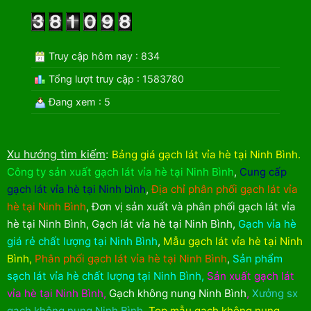
Truy cập hôm nay : 834
Tổng lượt truy cập : 1583780
Đang xem : 5
Xu hướng tìm kiếm
:
Bảng giá gạch lát vỉa hè tại Ninh Bình
.
Công ty sản xuất gạch lát vỉa hè tại Ninh Bình
,
Cung cấp
gạch lát vỉa hè tại Ninh bình
,
Địa chỉ phân phối gạch lát vỉa
hè tại Ninh Bình
,
Đơn vị sản xuất và phân phối gạch lát vỉa
hè tại Ninh Bình
,
Gạch lát vỉa hè tại Ninh Bình
,
Gạch vỉa hè
giá rẻ chất lượng tại Ninh Bình
,
Mẫu gạch lát vỉa hè tại Ninh
Bình
,
Phân phối gạch lát vỉa hè tại Ninh Bình
,
Sản phẩm
sạch lát vỉa hè chất lượng tại Ninh Bình
,
Sản xuất gạch lát
vỉa hè tại Ninh Bình
,
Gạch không nung Ninh Bình
,
Xưởng sx
gạch không nung Ninh Bình
,
Top mẫu gạch không nung