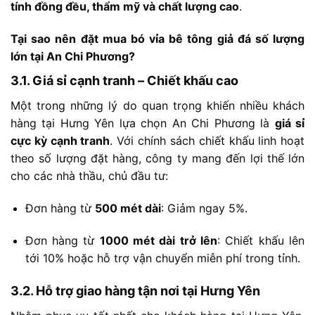
tính
đồng
đều,
thẩm
mỹ
và
chất
lượng
cao
.
Tại
sao
nên
đặt
mua
bó
vỉa
bê
tông
giả
đá
số
lượng
lớn
tại
An
Chi
Phương?
3.1.
Giá
sỉ
cạnh
tranh –
Chiết
khấu
cao
Một
trong
những
lý
do
quan
trọng
khiến
nhiều
khách
hàng
tại
Hưng
Yên
lựa
chọn
An
Chi
Phương
là
giá
sỉ
cực
kỳ
cạnh
tranh
.
Với
chính
sách
chiết
khấu
linh
hoạt
theo
số
lượng
đặt
hàng,
công
ty
mang
đến
lợi
thế
lớn
cho
các
nhà
thầu,
chủ
đầu
tư:
Đơn
hàng
từ
500
mét
dài
:
Giảm
ngay
5%.
Đơn
hàng
từ
1000
mét
dài
trở
lên
:
Chiết
khấu
lên
tới
10%
hoặc
hỗ
trợ
vận
chuyển
miễn
phí
trong
tỉnh.
3.2.
Hỗ
trợ
giao
hàng
tận
nơi
tại
Hưng
Yên