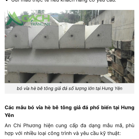
bó vỉa hè bê tông giả đá số lượng lớn tại Hưng Yên
Các
mẫu
bó
vỉa
hè
bê
tông
giả
đá
phổ
biến
tại
Hưng
Yên
An
Chi
Phương
hiện
cung
cấp
đa
dạng
mẫu
mã,
phù
hợp
với
nhiều
loại
công
trình
và
yêu
cầu
kỹ
thuật: