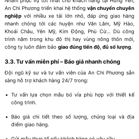
Nhằm
phục
vụ
tốt
nhất
cho
khách
hàng
tại
Hưng
Yên,
An
Chi
Phương
triển
khai
hệ
thống
vận
chuyển
chuyên
nghiệp
với
nhiều
xe
tải
lớn
nhỏ,
đáp
ứng
giao
hàng
nhanh
chóng
tới
các
huyện
như
Văn
Lâm,
Mỹ
Hào,
Khoái
Châu,
Yên
Mỹ,
Kim
Động,
Phù
Cừ…
Dù
công
trình
nằm
trong
khu
đô
thị
hay
vùng
nông
thôn
mới,
công
ty
luôn
đảm
bảo
giao
đúng
tiến
độ,
đủ
số
lượng
.
3.3.
Tư
vấn
miễn
phí –
Báo
giá
nhanh
chóng
Đội
ngũ
kỹ
sư
và
tư
vấn
viên
của
An
Chi
Phương
sẵn
sàng
hỗ
trợ
khách
hàng
24/
7
trong:
Tư
vấn
lựa
chọn
mẫu
bó
vỉa
phù
hợp
với
thiết
kế
công
trình.
Báo
giá
chi
tiết
theo
số
lượng,
chủng
loại
và
địa
điểm
giao
hàng.
Gửi
mẫu
thực
tế
nếu
khách
hàng
có
yêu
cầu.