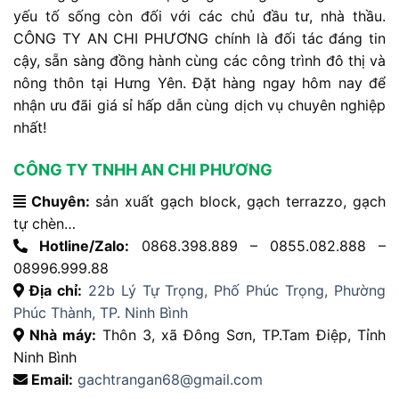
yếu
tố
sống
còn
đối
với
các
chủ
đầu
tư,
nhà
thầu.
CÔNG
TY
AN
CHI
PHƯƠNG
chính
là
đối
tác
đáng
tin
cậy,
sẵn
sàng
đồng
hành
cùng
các
công
trình
đô
thị
và
nông
thôn
tại
Hưng
Yên.
Đặt
hàng
ngay
hôm
nay
để
nhận
ưu
đãi
giá
sỉ
hấp
dẫn
cùng
dịch
vụ
chuyên
nghiệp
nhất!
CÔNG TY TNHH AN CHI PHƯƠNG
Chuyên:
sản xuất gạch block, gạch terrazzo, gạch
tự chèn…
Hotline/Zalo:
0868.398.889 – 0855.082.888 –
08996.999.88
Địa chỉ:
22b Lý Tự Trọng, Phố Phúc Trọng, Phường
Phúc Thành, TP. Ninh Bình
Nhà máy:
Thôn 3, xã Đông Sơn, TP.Tam Điệp, Tỉnh
Ninh Bình
Email:
gachtrangan68@gmail.com