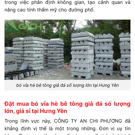
trong
việc
phân
định
không
gian,
tạo
cảnh
quan
và
nâng
cao
tính
thẩm
mỹ
cho
đường
phố.
bó vỉa hè bê tông giả đá số lượng lớn tại Hưng Yên
Đặt mua bó vỉa hè bê tông giả đá số lượng
lớn, giá sỉ tại Hưng Yên
Trong
lĩnh
vực
này,
CÔNG
TY
AN
CHI
PHƯƠNG
đã
khẳng
định
vị
thế
là
một
trong
những. Đ
ơn
vị
uy
tín