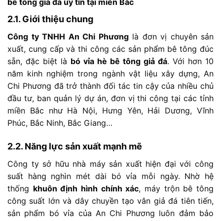
bê
tông
giả
đá
uy
tín
tại
miền
Bắc
2.1.
Giới
thiệu
chung
Công
ty
TNHH
An
Chi
Phương
là
đơn
vị
chuyên
sản
xuất,
cung
cấp
và
thi
công
các
sản
phẩm
bê
tông
đúc
sẵn,
đặc
biệt
là
bó
vỉa
hè
bê
tông
giả
đá
.
Với
hơn
10
năm
kinh
nghiệm
trong
ngành
vật
liệu
xây
dựng,
An
Chi
Phương
đã
trở
thành
đối
tác
tin
cậy
của
nhiều
chủ
đầu
tư,
ban
quản
lý
dự
án,
đơn
vị
thi
công
tại
các
tỉnh
miền
Bắc
như
Hà
Nội,
Hưng
Yên,
Hải
Dương,
Vĩnh
Phúc,
Bắc
Ninh,
Bắc
Giang…
2.2.
Năng
lực
sản
xuất
mạnh
mẽ
Công
ty
sở
hữu
nhà
máy
sản
xuất
hiện
đại
với
công
suất
hàng
nghìn
mét
dài
bó
vỉa
mỗi
ngày.
Nhờ
hệ
thống
khuôn
định
hình
chính
xác
,
máy
trộn
bê
tông
công
suất
lớn
và
dây
chuyền
tạo
vân
giả
đá
tiên
tiến,
sản
phẩm
bó
vỉa
của
An
Chi
Phương
luôn
đảm
bảo