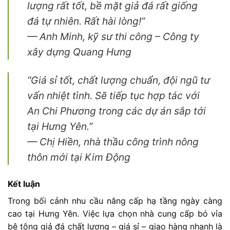
lượng
rất
tốt,
bề
mặt
giả
đá
rất
giống
đá
tự
nhiên.
Rất
hài
lòng!”
—
Anh
Minh,
kỹ
sư
thi
công –
Công
ty
xây
dựng
Quang
Hưng
“
Giá
sỉ
tốt,
chất
lượng
chuẩn,
đội
ngũ
tư
vấn
nhiệt
tình.
Sẽ
tiếp
tục
hợp
tác
với
An
Chi
Phương
trong
các
dự
án
sắp
tới
tại
Hưng
Yên.”
—
Chị
Hiền,
nhà
thầu
công
trình
nông
thôn
mới
tại
Kim
Động
Kết
luận
Trong
bối
cảnh
nhu
cầu
nâng
cấp
hạ
tầng
ngày
càng
cao
tại
Hưng
Yên. V
iệc
lựa
chọn
nhà
cung
cấp
bó
vỉa
bê
tông
giả
đá
chất
lượng –
giá
sỉ –
giao
hàng
nhanh
là