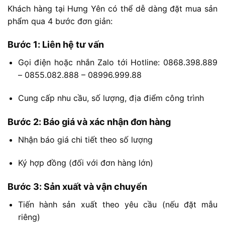
Khách
hàng
tại
Hưng
Yên
có
thể
dễ
dàng
đặt
mua
sản
phẩm
qua
4
bước
đơn
giản:
Bước
1:
Liên
hệ
tư
vấn
Gọi
điện
hoặc
nhắn
Zalo
tới
Hotline: 0868.398.889
– 0855.082.888 – 08996.999.88
Cung
cấp
nhu
cầu,
số
lượng,
địa
điểm
công
trình
Bước
2:
Báo
giá
và
xác
nhận
đơn
hàng
Nhận
báo
giá
chi
tiết
theo
số
lượng
Ký
hợp
đồng (
đối
với
đơn
hàng
lớn)
Bước
3:
Sản
xuất
và
vận
chuyển
Tiến
hành
sản
xuất
theo
yêu
cầu (
nếu
đặt
mẫu
riêng)