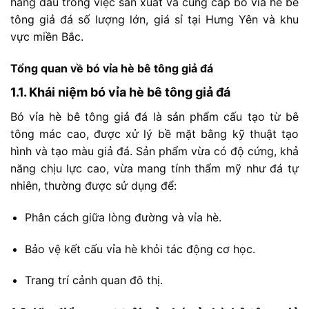
hàng
đầu
trong
việc
sản
xuất
và
cung
cấp
bó
vỉa
hè
bê
tông
giả
đá
số
lượng
lớn,
giá
sỉ
tại
Hưng
Yên
và
khu
vực
miền
Bắc.
Tổng
quan
về
bó
vỉa
hè
bê
tông
giả
đá
1.1.
Khái
niệm
bó
vỉa
hè
bê
tông
giả
đá
Bó
vỉa
hè
bê
tông
giả
đá
là
sản
phẩm
cấu
tạo
từ
bê
tông
mác
cao,
được
xử
lý
bề
mặt
bằng
kỹ
thuật
tạo
hình
và
tạo
màu
giả
đá.
Sản
phẩm
vừa
có
độ
cứng,
khả
năng
chịu
lực
cao,
vừa
mang
tính
thẩm
mỹ
như
đá
tự
nhiên,
thường
được
sử
dụng
để:
Phân
cách
giữa
lòng
đường
và
vỉa
hè.
Bảo
vệ
kết
cấu
vỉa
hè
khỏi
tác
động
cơ
học.
Trang
trí
cảnh
quan
đô
thị.