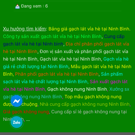
Đang xem : 6
Xu hướng tìm kiếm
:
Bảng giá gạch lát vỉa hè tại Ninh Bình
.
Công ty sản xuất gạch lát vỉa hè tại Ninh Bình
,
Cung cấp
gạch lát vỉa hè tại Ninh bình
,
Địa chỉ phân phối gạch lát vỉa
hè tại Ninh Bình
,
Đơn vị sản xuất và phân phối gạch lát vỉa
hè tại Ninh Bình
,
Gạch lát vỉa hè tại Ninh Bình
,
Gạch vỉa hè
giá rẻ chất lượng tại Ninh Bình
,
Mẫu gạch lát vỉa hè tại Ninh
Bình
,
Phân phối gạch lát vỉa hè tại Ninh Bình
,
Sản phẩm
sạch lát vỉa hè chất lượng tại Ninh Bình
,
Sản xuất gạch lát
vỉa hè tại Ninh Bình
,
Gạch không nung Ninh Bình
,
Xưởng sx
gạch không nung Ninh Bình
,
Top mẫu gạch không nung
được ưa chuộng
,
Nhà cung cấp gạch không nung Ninh Bình
,
Giá gạch không nung
,
Cung cấp sỉ lẻ gạch không nung tại
Ninh Bình
,
...