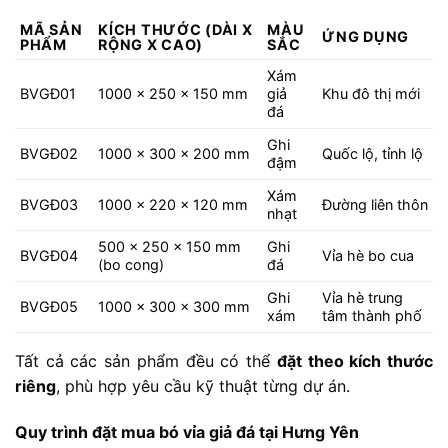
MÃ
SẢN
KÍCH
THƯỚC (
DÀI
X
MÀU
ỨNG
DỤNG
PHẨM
RỘNG
X
CAO)
SẮC
Xám
BVGĐ01
1000
x
250
x
150
mm
giả
Khu
đô
thị
mới
đá
Ghi
BVGĐ02
1000
x
300
x
200
mm
Quốc
lộ,
tỉnh
lộ
đậm
Xám
BVGĐ03
1000
x
220
x
120
mm
Đường
liên
thôn
nhạt
500
x
250
x
150
mm
Ghi
BVGĐ04
Vỉa
hè
bo
cua
(
bo
cong)
đá
Ghi
Vỉa
hè
trung
BVGĐ05
1000
x
300
x
300
mm
xám
tâm
thành
phố
Tất
cả
các
sản
phẩm
đều
có
thể
đặt
theo
kích
thước
riêng
,
phù
hợp
yêu
cầu
kỹ
thuật
từng
dự
án.
Quy
trình
đặt
mua
bó
vỉa
giả
đá
tại
Hưng
Yên