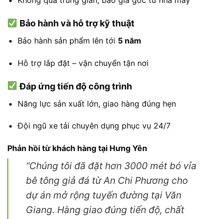
Không
qua
trung
gian,
báo
giá
gốc
từ
nhà
máy
Bảo
hành
và
hỗ
trợ
kỹ
thuật
Bảo
hành
sản
phẩm
lên
tới
5
năm
Hỗ
trợ
lắp
đặt –
vận
chuyển
tận
nơi
Đáp
ứng
tiến
độ
công
trình
Năng
lực
sản
xuất
lớn,
giao
hàng
đúng
hẹn
Đội
ngũ
xe
tải
chuyên
dụng
phục
vụ
24/
7
Phản
hồi
từ
khách
hàng
tại
Hưng
Yên
“
Chúng
tôi
đã
đặt
hơn
3000
mét
bó
vỉa
bê
tông
giả
đá
từ
An
Chi
Phương
cho
dự
án
mở
rộng
tuyến
đường
tại
Văn
Giang.
Hàng
giao
đúng
tiến
độ,
chất