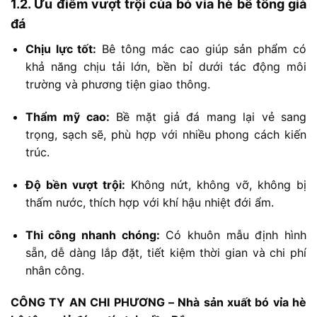
1.2.
Ưu
điểm
vượt
trội
của
bó
vỉa
hè
bê
tông
giả
đá
Chịu
lực
tốt:
Bê
tông
mác
cao
giúp
sản
phẩm
có
khả
năng
chịu
tải
lớn,
bền
bỉ
dưới
tác
động
môi
trường
và
phương
tiện
giao
thông.
Thẩm
mỹ
cao:
Bề
mặt
giả
đá
mang
lại
vẻ
sang
trọng,
sạch
sẽ,
phù
hợp
với
nhiều
phong
cách
kiến
trúc.
Độ
bền
vượt
trội:
Không
nứt,
không
vỡ,
không
bị
thấm
nước,
thích
hợp
với
khí
hậu
nhiệt
đới
ẩm.
Thi
công
nhanh
chóng:
Có
khuôn
mẫu
định
hình
sẵn,
dễ
dàng
lắp
đặt,
tiết
kiệm
thời
gian
và
chi
phí
nhân
công.
CÔNG
TY
AN
CHI
PHƯƠNG –
Nhà
sản
xuất
bó
vỉa
hè