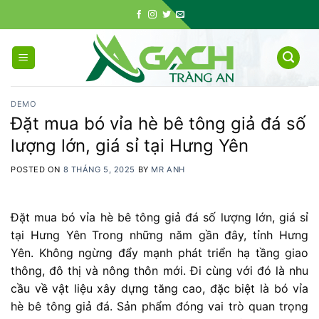
Skip
to
content
DEMO
Đặt mua bó vỉa hè bê tông giả đá số
lượng lớn, giá sỉ tại Hưng Yên
POSTED ON
8 THÁNG 5, 2025
BY
MR ANH
Đặt mua bó vỉa hè bê tông giả đá số lượng lớn, giá sỉ
tại Hưng Yên Trong
những
năm
gần
đây,
tỉnh
Hưng
Yên. K
hông
ngừng
đẩy
mạnh
phát
triển
hạ
tầng
giao
thông,
đô
thị
và
nông
thôn
mới.
Đi
cùng
với
đó
là
nhu
cầu
về
vật
liệu
xây
dựng
tăng
cao,
đặc
biệt
là
bó
vỉa
hè
bê
tông
giả
đá.
S
ản
phẩm
đóng
vai
trò
quan
trọng