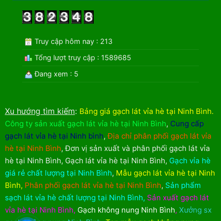
Truy cập hôm nay : 213
Tổng lượt truy cập : 1589685
Đang xem : 5
Xu hướng tìm kiếm
:
Bảng giá gạch lát vỉa hè tại Ninh Bình
.
Công ty sản xuất gạch lát vỉa hè tại Ninh Bình
,
Cung cấp
gạch lát vỉa hè tại Ninh bình
,
Địa chỉ phân phối gạch lát vỉa
hè tại Ninh Bình
,
Đơn vị sản xuất và phân phối gạch lát vỉa
hè tại Ninh Bình
,
Gạch lát vỉa hè tại Ninh Bình
,
Gạch vỉa hè
giá rẻ chất lượng tại Ninh Bình
,
Mẫu gạch lát vỉa hè tại Ninh
Bình
,
Phân phối gạch lát vỉa hè tại Ninh Bình
,
Sản phẩm
sạch lát vỉa hè chất lượng tại Ninh Bình
,
Sản xuất gạch lát
vỉa hè tại Ninh Bình
,
Gạch không nung Ninh Bình
,
Xưởng sx