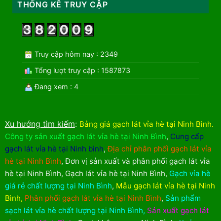
THỐNG KÊ TRUY CẬP
Truy cập hôm nay : 2349
Tổng lượt truy cập : 1587873
Đang xem : 4
Xu hướng tìm kiếm
:
Bảng giá gạch lát vỉa hè tại Ninh Bình
.
Công ty sản xuất gạch lát vỉa hè tại Ninh Bình
,
Cung cấp
gạch lát vỉa hè tại Ninh bình
,
Địa chỉ phân phối gạch lát vỉa
hè tại Ninh Bình
,
Đơn vị sản xuất và phân phối gạch lát vỉa
hè tại Ninh Bình
,
Gạch lát vỉa hè tại Ninh Bình
,
Gạch vỉa hè
giá rẻ chất lượng tại Ninh Bình
,
Mẫu gạch lát vỉa hè tại Ninh
Bình
,
Phân phối gạch lát vỉa hè tại Ninh Bình
,
Sản phẩm
sạch lát vỉa hè chất lượng tại Ninh Bình
,
Sản xuất gạch lát