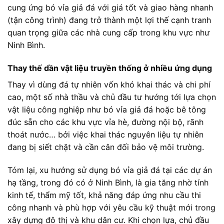
cung ứng bó vỉa giả đá với giá tốt và giao hàng nhanh
(tận công trình) đang trở thành một lợi thế cạnh tranh
quan trọng giữa các nhà cung cấp trong khu vực như
Ninh Bình.
Thay thế dần vật liệu truyền thống ở nhiều ứng dụng
Thay vì dùng đá tự nhiên vốn khó khai thác và chi phí
cao, một số nhà thầu và chủ đầu tư hướng tới lựa chọn
vật liệu công nghiệp như bó vỉa giả đá hoặc bê tông
đúc sẵn cho các khu vực vỉa hè, đường nội bộ, rãnh
thoát nước… bởi việc khai thác nguyên liệu tự nhiên
đang bị siết chặt và cần cân đối bảo vệ môi trường.
Tóm lại, xu hướng sử dụng bó vỉa giả đá tại các dự án
hạ tầng, trong đó có ở Ninh Bình, là gia tăng nhờ tính
kinh tế, thẩm mỹ tốt, khả năng đáp ứng nhu cầu thi
công nhanh và phù hợp với yêu cầu kỹ thuật mới trong
xây dựng đô thị và khu dân cư. Khi chọn lựa, chủ đầu