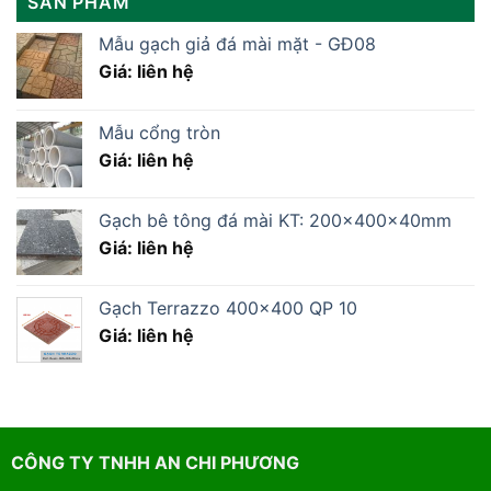
SẢN PHẨM
Mẫu gạch giả đá mài mặt - GĐ08
Giá: liên hệ
Mẫu cổng tròn
Giá: liên hệ
Gạch bê tông đá mài KT: 200x400x40mm
Giá: liên hệ
Gạch Terrazzo 400×400 QP 10
Giá: liên hệ
CÔNG TY TNHH AN CHI PHƯƠNG