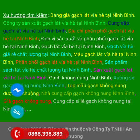
Xu hướng tìm kiếm
:
Bảng giá gạch lát vỉa hè tại Ninh Bình
.
Công ty sản xuất gạch lát vỉa hè tại Ninh Bình
,
Cung cấp
gạch lát vỉa hè tại Ninh bình
,
Địa chỉ phân phối gạch lát vỉa
hè tại Ninh Bình
,
Đơn vị sản xuất và phân phối gạch lát vỉa
hè tại Ninh Bình
,
Gạch lát vỉa hè tại Ninh Bình
,
Gạch vỉa hè
giá rẻ chất lượng tại Ninh Bình
,
Mẫu gạch lát vỉa hè tại Ninh
Bình
,
Phân phối gạch lát vỉa hè tại Ninh Bình
,
Sản phẩm
sạch lát vỉa hè chất lượng tại Ninh Bình
,
Sản xuất gạch lát
vỉa hè tại Ninh Bình
,
Gạch không nung Ninh Bình
,
Xưởng sx
gạch không nung Ninh Bình
,
Top mẫu gạch không nung
được ưa chuộng
,
Nhà cung cấp gạch không nung Ninh Bình
,
Giá gạch không nung
,
Cung cấp sỉ lẻ gạch không nung tại
Ninh Bình
,
...
Copyright 2026 ©
Bản quyền thuộc về Công Ty TNHH An
0868.398.889
Chi Phương