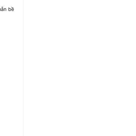
hẵn
bề