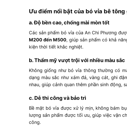
Ưu
điểm
nổi
bật
của
bó
vỉa
bê
tông
a.
Độ
bền
cao,
chống
mài
mòn
tốt
Các
sản
phẩm
bó
vỉa
của
An
Chi
Phương
đư
M200
đến
M500
,
giúp
sản
phẩm
có
khả
nă
kiện
thời
tiết
khắc
nghiệt.
b.
Thẩm
mỹ
vượt
trội
với
nhiều
màu
sắc
Không
giống
như
bó
vỉa
thông
thường
có
m
dạng
màu
sắc
như
xám
đá,
vàng
cát,
ghi
đậ
nhau,
giúp
cảnh
quan
thêm
phần
sinh
động,
s
c.
Dễ
thi
công
và
bảo
trì
Bề
mặt
bó
vỉa
được
xử
lý
mịn,
không
bám
bụ
lượng
sản
phẩm
được
tối
ưu,
giúp
việc
vận
c
công.