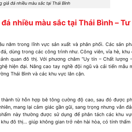
g giả đá nhiều màu sắc tại Thái Bình
 đá nhiều màu sắc tại Thái Bình – Tư
lâu
năm
trong
lĩnh
vực
sản
xuất
và
phân
phối. C
ác
sản
p
ả
đá
,
dùng
trong
các
công
trình
như. C
ông
viên,
vỉa
hè,
khu
cảnh
quan
đô
thị.
Với
phương
châm
“
Uy
tín –
Chất
lượng 
ghệ
hiện
đại. N
âng
cao
tay
nghề
đội
ngũ
và
cải
tiến
mẫu
ường
Thái
Bình
và
các
khu
vực
lân
cận.
o
thành
từ
hỗn
hợp
bê
tông
cường
độ
cao,
sau
đó
được
p
nhiên,
mang
lại
cảm
giác
gần
gũi,
sang
trọng
nhưng
vẫn
đ
phẩm
này
thường
được
sử
dụng
để
phân
tách
các
khu
v
,
khu
đô
thị…
giúp
không
gian
trở
nên
hài
hòa,
có
tính
thẩ