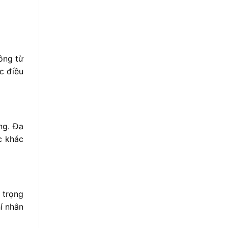
ông
từ
ặc
điều
ng.
Đ
a
úc
khác
,
trọng
hí
nhân