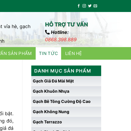
HỖ TRỢ TƯ VẤN
t vỉa hè, gạch
Hotline:
0868.398.889
nh
VẤN SẢN PHẨM
TIN TỨC
LIÊN HỆ
DANH MỤC SẢN PHẨM
Gạch Giả Đá Mài Mặt
Gạch Khuôn Nhựa
Gạch Bê Tông Cường Độ Cao
Gạch Không Nung
ổi
bật.
ớng
đó,
Gạch Terrazzo
giả
đá