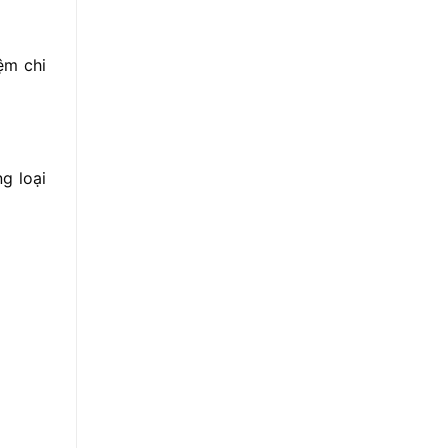
iệm
chi
ng
loại