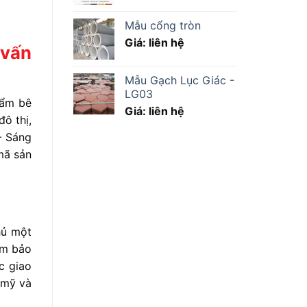
Mẫu cổng tròn
Giá: liên hệ
 vấn
Mẫu Gạch Lục Giác -
LG03
hẩm
bê
Giá: liên hệ
đô
thị,
–
Sáng
mã
sản
hủ
một
ảm
bảo
ực
giao
m
mỹ
và