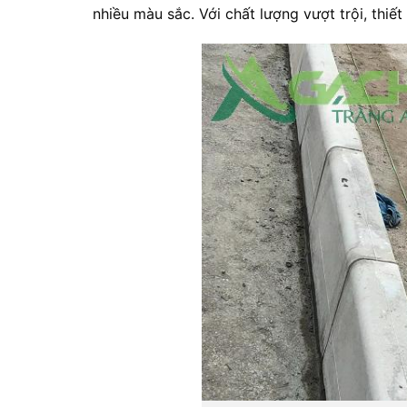
nhiều
màu
sắc.
V
ới
chất
lượng
vượt
trội,
thiết