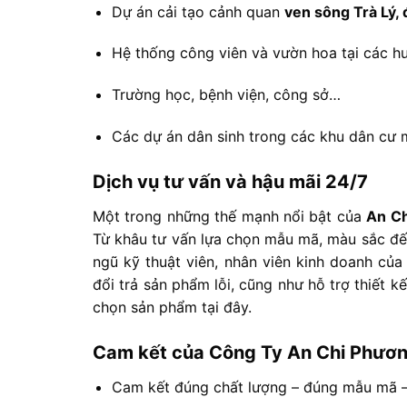
Dự
án
cải
tạo
cảnh
quan
ven
sông
Trà
Lý,
Hệ
thống
công
viên
và
vườn
hoa
tại
các
h
Trường
học,
bệnh
viện,
công
sở…
Các
dự
án
dân
sinh
trong
các
khu
dân
cư
Dịch
vụ
tư
vấn
và
hậu
mãi
24/
7
Một
trong
những
thế
mạnh
nổi
bật
của
An
C
Từ
khâu
tư
vấn
lựa
chọn
mẫu
mã,
màu
sắc
đ
ngũ
kỹ
thuật
viên,
nhân
viên
kinh
doanh
củ
đổi
trả
sản
phẩm
lỗi,
cũng
như
hỗ
trợ
thiết
k
chọn
sản
phẩm
tại
đây.
Cam
kết
của
Công
Ty
An
Chi
Phươ
Cam
kết
đúng
chất
lượng –
đúng
mẫu
mã 