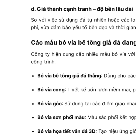
d.
Giá
thành
cạnh
tranh –
độ
bền
lâu
dài
So
với
việc
sử
dụng
đá
tự
nhiên
hoặc
các
l
phí,
vừa
đảm
bảo
yếu
tố
bền
đẹp
và
thời
gia
Các
mẫu
bó
vỉa
bê
tông
giả
đá
đan
Công
ty
hiện
cung
cấp
nhiều
mẫu
bó
vỉa
vớ
công
trình:
Bó
vỉa
bê
tông
giả
đá
thẳng
:
Dùng
cho
cá
Bó
vỉa
cong
:
Thiết
kế
uốn
lượn
mềm
mại,
p
Bó
vỉa
góc
:
Sử
dụng
tại
các
điểm
giao
nha
Bó
vỉa
sơn
phối
màu
:
Màu
sắc
phối
kết
hợ
Bó
vỉa
họa
tiết
vân
đá
3D
:
Tạo
hiệu
ứng
gi