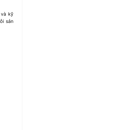
n
và
kỹ
ỗi
sản