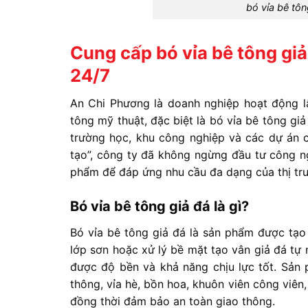
bó vỉa bê tôn
Cung cấp bó vỉa bê tông giả
24/7
An
Chi
Phương
là
doanh
nghiệp
hoạt
động
tông
mỹ
thuật,
đặc
biệt
là
bó
vỉa
bê
tông
gi
trường
học,
khu
công
nghiệp
và
các
dự
án
tạo”
,
công
ty
đã
không
ngừng
đầu
tư
công
n
phẩm
để
đáp
ứng
nhu
cầu
đa
dạng
của
thị
tr
Bó
vỉa
bê
tông
giả
đá
là
gì?
Bó
vỉa
bê
tông
giả
đá
là
sản
phẩm
được
tạ
lớp
sơn
hoặc
xử
lý
bề
mặt
tạo
vân
giả
đá
tự
được
độ
bền
và
khả
năng
chịu
lực
tốt.
Sản
thông,
vỉa
hè,
bồn
hoa,
khuôn
viên
công
viên
đồng
thời
đảm
bảo
an
toàn
giao
thông.