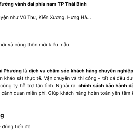
đường
vành
đai
phía
nam
TP
Thái
Bình
uyện
như
Vũ
Thư,
Kiến
Xương,
Hưng
Hà…
mới
và
nông
thôn
mới
kiểu
mẫu.
hi
Phương
là
dịch
vụ
chăm
sóc
khách
hàng
chuyên
nghiệ
ến
khảo
sát
thực
tế. V
ận
chuyển
và
thi
công –
tất
cả
đều
đ
a
công
ty
hỗ
trợ
tận
tình.
Ngoài
ra,
chính
sách
bảo
hành
d
ế
cảnh
quan
miễn
phí. G
iúp
khách
hàng
hoàn
toàn
yên
tâm
ng
–
đúng
tiến
độ