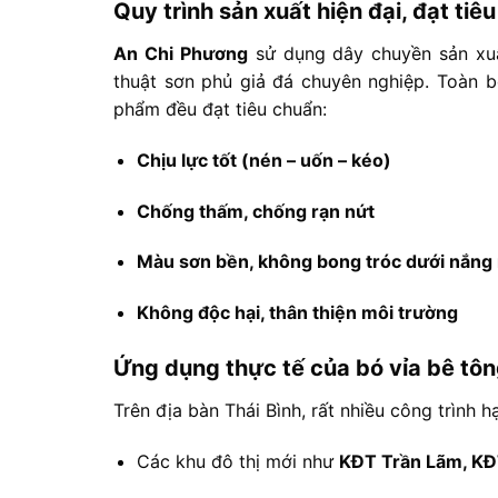
Quy
trình
sản
xuất
hiện
đại,
đạt
tiê
An
Chi
Phương
sử
dụng
dây
chuyền
sản
xu
thuật
sơn
phủ
giả
đá
chuyên
nghiệp.
Toàn
phẩm
đều
đạt
tiêu
chuẩn:
Chịu
lực
tốt (
nén –
uốn –
kéo)
Chống
thấm,
chống
rạn
nứt
Màu
sơn
bền,
không
bong
tróc
dưới
nắng
Không
độc
hại,
thân
thiện
môi
trường
Ứng
dụng
thực
tế
của
bó
vỉa
bê
tô
Trên
địa
bàn
Thái
Bình,
rất
nhiều
công
trình
h
Các
khu
đô
thị
mới
như
KĐT
Trần
Lãm,
K