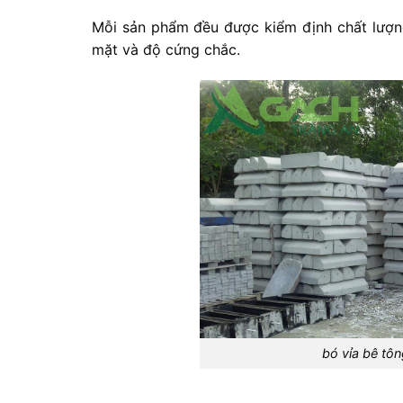
Mỗi
sản
phẩm
đều
được
kiểm
định
chất
lượ
mặt
và
độ
cứng
chắc.
bó vỉa bê tôn