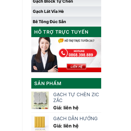
Gạch Block Tự Chèn
Gạch Lát Vỉa Hè
Bê Tông Đúc Sẳn
HỖ TRỢ TRỰC TUYẾN
SẢN PHẨM
GẠCH TỰ CHÈN ZIC
ZĂC
Giá: liên hệ
GẠCH DẪN HƯỚNG
Giá: liên hệ