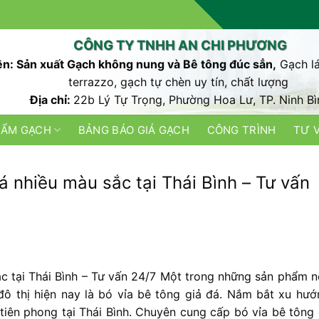
CÔNG TY TNHH AN CHI PHƯƠNG
n: Sản xuất Gạch không nung và Bê tông đúc sẳn,
Gạch lá
terrazzo, gạch tự chèn uy tín, chất lượng
Địa chỉ:
22b Lý Tự Trọng, Phường Hoa Lư, TP. Ninh Bì
HẨM GẠCH
BẢNG BÁO GIÁ GẠCH
CÔNG TRÌNH
TƯ 
á nhiều màu sắc tại Thái Bình – Tư vấn
c tại Thái Bình – Tư vấn 24/7 Một
trong
những
sản
phẩm
n
đô
thị
hiện
nay
là
bó
vỉa
bê
tông
giả
đá
.
Nắm
bắt
xu
hư
tiên
phong
tại
Thái
Bình. C
huyên
cung
cấp
bó
vỉa
bê
tông