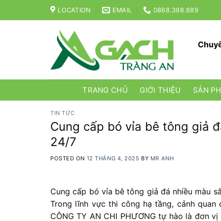
Skip
LOCATION
EMAIL
0868.398.889
to
content
Chuyê
TRANG CHỦ
GIỚI THIỆU
SẢN P
TIN TỨC
Cung cấp bó vỉa bê tông giả đ
24/7
POSTED ON
12 THÁNG 4, 2025
BY
MR ANH
Cung cấp bó vỉa bê tông giả đá nhiều màu sắ
T
rong
lĩnh
vực
thi
công
hạ
tầng,
cảnh
quan
CÔNG
TY
AN
CHI
PHƯƠNG
tự
hào
là
đơn
vị