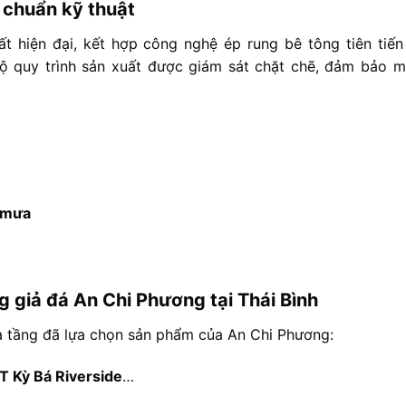
u
chuẩn
kỹ
thuật
ất
hiện
đại,
kết
hợp
công
nghệ
ép
rung
bê
tông
tiên
tiế
bộ
quy
trình
sản
xuất
được
giám
sát
chặt
chẽ,
đảm
bảo
m
mưa
ng
giả
đá
An
Chi
Phương
tại
Thái
Bình
ạ
tầng
đã
lựa
chọn
sản
phẩm
của
An
Chi
Phương:
ĐT
Kỳ
Bá
Riverside
…