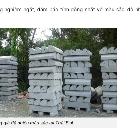
ng
nghiêm
ngặt,
đảm
bảo
tính
đồng
nhất
về
màu
sắc,
độ
n
g giả đá nhiều màu sắc tại Thái Bình