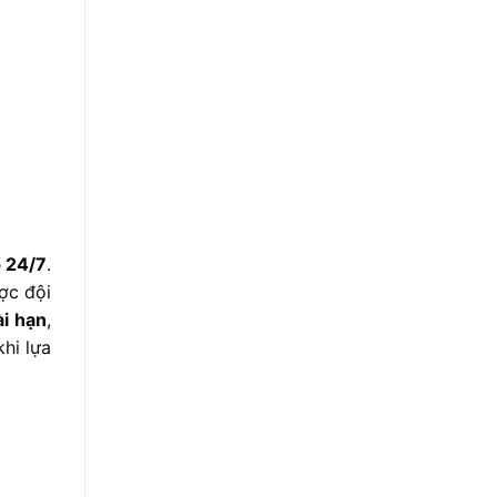
p
24/
7
.
ược
đội
ài
hạn
,
khi
lựa