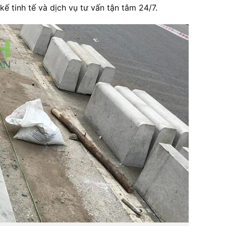
kế
tinh
tế
và
dịch
vụ
tư
vấn
tận
tâm
24/
7.