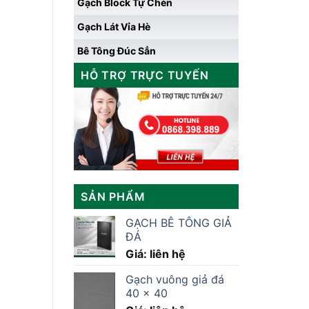
Gạch Block Tự Chèn
Gạch Lát Vỉa Hè
Bê Tông Đúc Sẳn
HỖ TRỢ TRỰC TUYẾN
SẢN PHẨM
GẠCH BÊ TÔNG GIẢ
ĐÁ
Giá: liên hệ
Gạch vuông giả đá
40 x 40