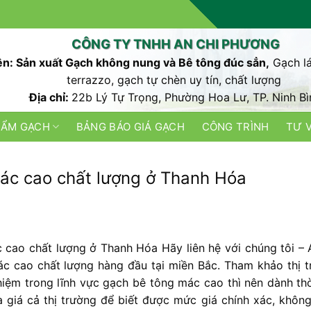
CÔNG TY TNHH AN CHI PHƯƠNG
n: Sản xuất Gạch không nung và Bê tông đúc sẳn,
Gạch lá
terrazzo, gạch tự chèn uy tín, chất lượng
Địa chỉ:
22b Lý Tự Trọng, Phường Hoa Lư, TP. Ninh Bì
HẨM GẠCH
BẢNG BÁO GIÁ GẠCH
CÔNG TRÌNH
TƯ 
ác cao chất lượng ở Thanh Hóa
cao chất lượng ở Thanh Hóa Hãy liên hệ với chúng tôi – 
 cao chất lượng hàng đầu tại miền Bắc. Tham khảo thị t
iệm trong lĩnh vực gạch bê tông mác cao thì nên dành thờ
 giá cả thị trường để biết được mức giá chính xác, không