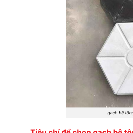
gạch bê tôn
Tiêu chí để chọn gạch bê t