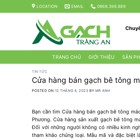
Skip
LOCATION
EMAIL
0868.398.889
to
content
Chuyê
TRANG CHỦ
GIỚI THIỆU
SẢN P
TIN TỨC
Cửa hàng bán gạch bê tông m
POSTED ON
12 THÁNG 4, 2023
BY
MR ANH
Bạn cần tìm Cửa hàng bán gạch bê tông mác 
Phương. Cửa hàng sản xuất gạch bê tông mác
Đối với những người không có nhiều kinh ngh
tham khảo chủng loại. Mẫu mã và đặc biệt là