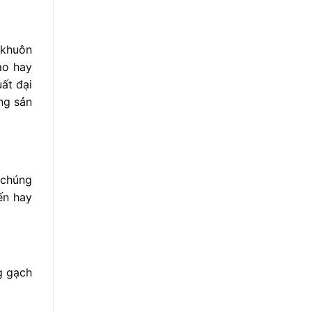
 khuôn
ao hay
ất đại
ng sản
 chúng
ến hay
ng gạch