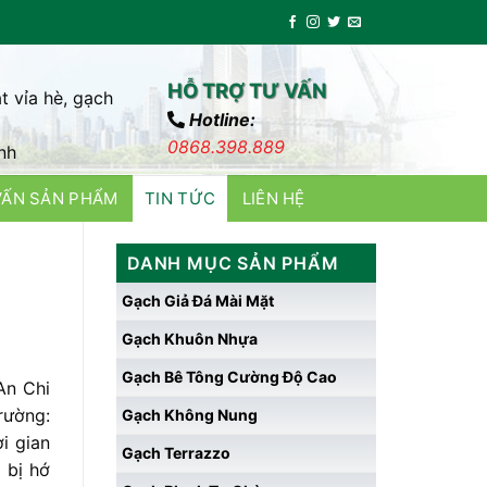
HỖ TRỢ TƯ VẤN
t vỉa hè, gạch
Hotline:
0868.398.889
nh
VẤN SẢN PHẨM
TIN TỨC
LIÊN HỆ
DANH MỤC SẢN PHẨM
Gạch Giả Đá Mài Mặt
Gạch Khuôn Nhựa
Gạch Bê Tông Cường Độ Cao
An Chi
rường:
Gạch Không Nung
i gian
Gạch Terrazzo
 bị hớ