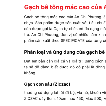
Gạch bê tông mác cao của 
Gạch bê tông mác cao của An Chi Phương l
nhựa. Sản phẩm được sản xuất với tiêu chu
còn được gọi là Gạch tự chèn có đa dạng mẫ
trà. An Chi Phương, đơn vị có nhiều năm kin
phẩm sản xuất theo SPECIFICATE của từng cô
Phân loại và ứng dụng của gạch bê
Đặt lên bàn cân giá cả và giá trị: Bằng các
ta sẽ dễ dàng biết được đó có phải là dò
không.
Gạch con sâu (Ziczac)
thường sử dụng lát lối đi bộ, vỉa hè, khuôn v
ZICZAC dày 8cm, 10cm mác 450, Mác 500, Mác