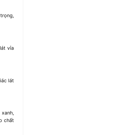
trọng,
át vỉa
ác lát
 xanh,
o chất