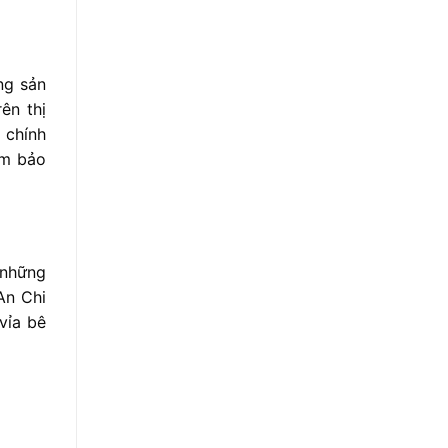
ng sản
ên thị
 chính
ảm bảo
 những
An Chi
vỉa bê