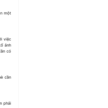
ần một
i việc
tố ảnh
cần có
hè cần
n phải