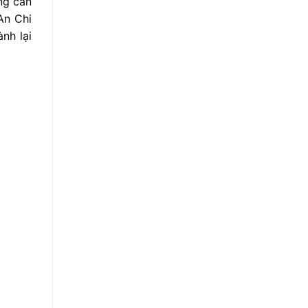
ng cần
An Chi
nh lại