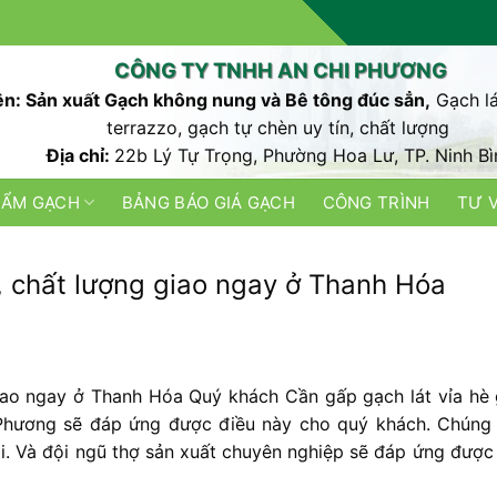
CÔNG TY TNHH AN CHI PHƯƠNG
n: Sản xuất Gạch không nung và Bê tông đúc sẳn,
Gạch lá
terrazzo, gạch tự chèn uy tín, chất lượng
Địa chỉ:
22b Lý Tự Trọng, Phường Hoa Lư, TP. Ninh Bì
HẨM GẠCH
BẢNG BÁO GIÁ GẠCH
CÔNG TRÌNH
TƯ 
ẻ, chất lượng giao ngay ở Thanh Hóa
giao ngay ở Thanh Hóa Quý khách Cần gấp gạch lát vỉa hè g
Phương sẽ đáp ứng được điều này cho quý khách. Chúng 
i. Và đội ngũ thợ sản xuất chuyên nghiệp sẽ đáp ứng được 