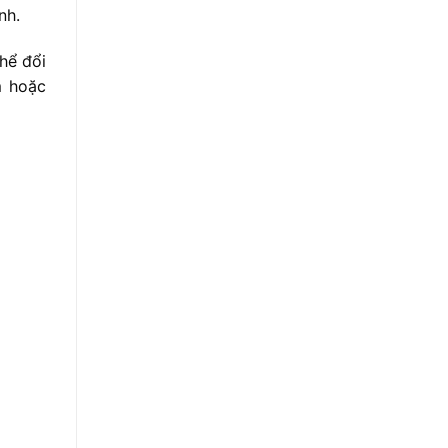
nh.
thể đổi
m hoặc