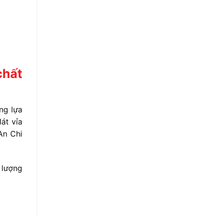
chất
ng lựa
át vỉa
An Chi
 lượng