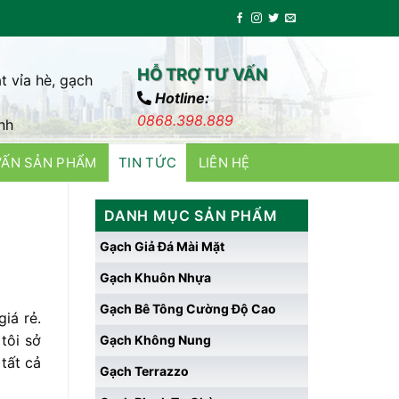
HỖ TRỢ TƯ VẤN
t vỉa hè, gạch
Hotline:
0868.398.889
nh
VẤN SẢN PHẨM
TIN TỨC
LIÊN HỆ
DANH MỤC SẢN PHẨM
Gạch Giả Đá Mài Mặt
Gạch Khuôn Nhựa
Gạch Bê Tông Cường Độ Cao
iá rẻ.
tôi sở
Gạch Không Nung
tất cả
Gạch Terrazzo