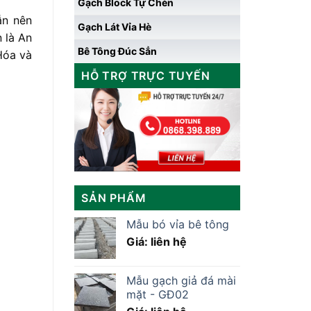
Gạch Block Tự Chèn
ẫn nên
Gạch Lát Vỉa Hè
 là An
Bê Tông Đúc Sẳn
Hóa và
HỖ TRỢ TRỰC TUYẾN
SẢN PHẨM
Mẫu bó vỉa bê tông
Giá: liên hệ
Mẫu gạch giả đá mài
mặt - GĐ02