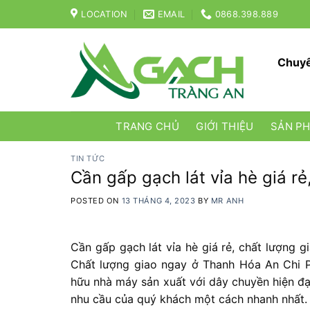
Skip
LOCATION
EMAIL
0868.398.889
to
content
Chuyê
TRANG CHỦ
GIỚI THIỆU
SẢN P
TIN TỨC
Cần gấp gạch lát vỉa hè giá r
POSTED ON
13 THÁNG 4, 2023
BY
MR ANH
Cần gấp gạch lát vỉa hè giá rẻ, chất lượng 
Chất lượng giao ngay ở Thanh Hóa An Chi 
hữu nhà máy sản xuất với dây chuyền hiện đạ
nhu cầu của quý khách một cách nhanh nhất.