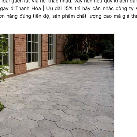
loại gạch lát vỉa hè khác nhau. Vậy nên nếu quý khách đa
 ngay ở Thanh Hóa | Ưu đãi 15% thì hãy cân nhắc công ty 
ơn hàng đúng tiến độ, sản phẩm chất lượng cao mà giá thà