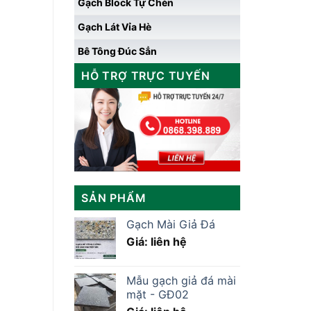
Gạch Block Tự Chèn
Gạch Lát Vỉa Hè
Bê Tông Đúc Sẳn
HỖ TRỢ TRỰC TUYẾN
SẢN PHẨM
Gạch Mài Giả Đá
Giá: liên hệ
Mẫu gạch giả đá mài
mặt - GĐ02