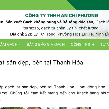
CÔNG TY TNHH AN CHI PHƯƠNG
n: Sản xuất Gạch không nung và Bê tông đúc sẳn,
Gạch lá
terrazzo, gạch tự chèn uy tín, chất lượng
Địa chỉ:
22b Lý Tự Trọng, Phường Hoa Lư, TP. Ninh Bì
HẨM GẠCH
BẢNG BÁO GIÁ GẠCH
CÔNG TRÌNH
TƯ 
át sân đẹp, bền tại Thanh Hóa
ấp gạch lát sân đẹp, bền tại Thanh Hóa. Hoạt động hơn 
 dựng. Chúng tôi cam kết mang đến cho khách hàng nhữ
.