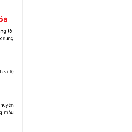
Hóa
ng tôi
 chúng
 vì lẽ
chuyên
ng mẫu