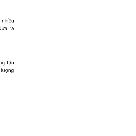
 nhiều
đưa ra
ng tận
 lượng