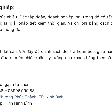
nghiệp
:
 của nhiều. Các tập đoàn, doanh nghiệp lớn, trong đó có rất
lại giải pháp tiết kiệm thời gian. Và chi phí bằng cách 
p mong đợi.
 lát sân. Với đầy đủ chính sách đổi trả hoàn tiền, giao hà
ôn đưa ra mức chiết khấu. Lý tưởng cho khách hàng theo số
zo, gạch tự chèn…
88 – 08996.999.88
Phường Phúc Thành, TP. Ninh Bình
, Tỉnh Ninh Bình