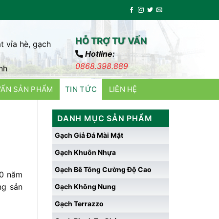
HỖ TRỢ TƯ VẤN
t vỉa hè, gạch
Hotline:
0868.398.889
nh
VẤN SẢN PHẨM
TIN TỨC
LIÊN HỆ
DANH MỤC SẢN PHẨM
Gạch Giả Đá Mài Mặt
Gạch Khuôn Nhựa
Gạch Bê Tông Cường Độ Cao
10 năm
ng sản
Gạch Không Nung
Gạch Terrazzo