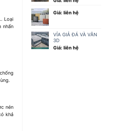
Giá: liên hệ
Giá: liên hệ
… Loại
m nhấn
VỈA GIẢ ĐÁ VÀ VÂN
3D
Giá: liên hệ
 chống
dùng.
ợc nén
có khả