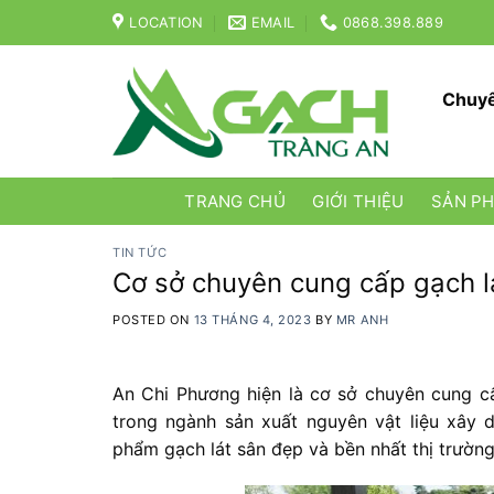
Skip
LOCATION
EMAIL
0868.398.889
to
content
Chuyê
TRANG CHỦ
GIỚI THIỆU
SẢN P
TIN TỨC
Cơ sở chuyên cung cấp gạch l
POSTED ON
13 THÁNG 4, 2023
BY
MR ANH
An Chi Phương hiện là cơ sở chuyên cung c
trong ngành sản xuất nguyên vật liệu xây
phẩm gạch lát sân đẹp và bền nhất thị trường