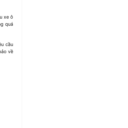
u xe ô
ng quá
êu cầu
bảo về