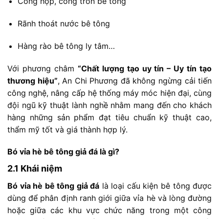
Cống
hộp,
cống
tròn
bê
tông
Rãnh
thoát
nước
bê
tông
Hàng
rào
bê
tông
ly
tâm…
Với
phương
châm
“
Chất
lượng
tạo
uy
tín –
Uy
tín
tạo
thương
hiệu”
,
An
Chi
Phương
đã
không
ngừng
cải
tiến
công
nghệ,
nâng
cấp
hệ
thống
máy
móc
hiện
đại,
cùng
đội
ngũ
kỹ
thuật
lành
nghề
nhằm
mang
đến
cho
khách
hàng
những
sản
phẩm
đạt
tiêu
chuẩn
kỹ
thuật
cao,
thẩm
mỹ
tốt
và
giá
thành
hợp
lý.
Bó
vỉa
hè
bê
tông
giả
đá
là
gì?
2.1
Khái
niệm
Bó
vỉa
hè
bê
tông
giả
đá
là
loại
cấu
kiện
bê
tông
được
dùng
để
phân
định
ranh
giới
giữa
vỉa
hè
và
lòng
đường
hoặc
giữa
các
khu
vực
chức
năng
trong
một
công