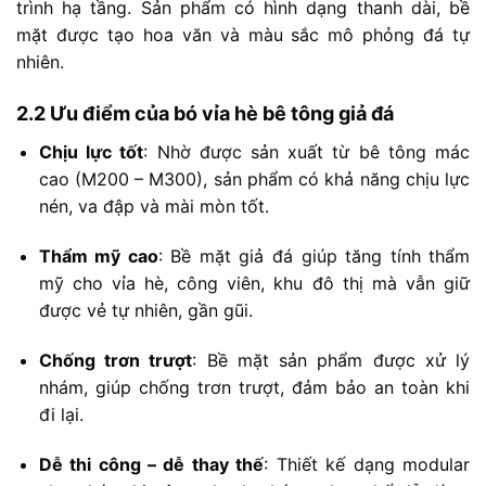
trình
hạ
tầng.
Sản
phẩm
có
hình
dạng
thanh
dài,
bề
mặt
được
tạo
hoa
văn
và
màu
sắc
mô
phỏng
đá
tự
nhiên.
2.2
Ưu
điểm
của
bó
vỉa
hè
bê
tông
giả
đá
Chịu
lực
tốt
:
Nhờ
được
sản
xuất
từ
bê
tông
mác
cao (
M200 –
M300),
sản
phẩm
có
khả
năng
chịu
lực
nén,
va
đập
và
mài
mòn
tốt.
Thẩm
mỹ
cao
:
Bề
mặt
giả
đá
giúp
tăng
tính
thẩm
mỹ
cho
vỉa
hè,
công
viên,
khu
đô
thị
mà
vẫn
giữ
được
vẻ
tự
nhiên,
gần
gũi.
Chống
trơn
trượt
:
Bề
mặt
sản
phẩm
được
xử
lý
nhám,
giúp
chống
trơn
trượt,
đảm
bảo
an
toàn
khi
đi
lại.
Dễ
thi
công –
dễ
thay
thế
:
Thiết
kế
dạng
modular