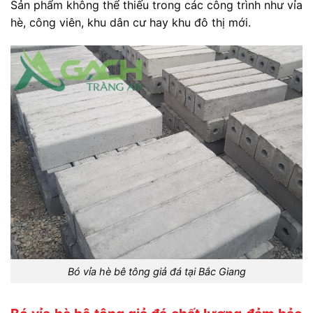
S
ản
phẩm
không
thể
thiếu
trong
các
công
trình
như
vỉa
hè,
công
viên,
khu
dân
cư
hay
khu
đô
thị
mới.
Bó vỉa hè bê tông giả đá tại Bắc Giang