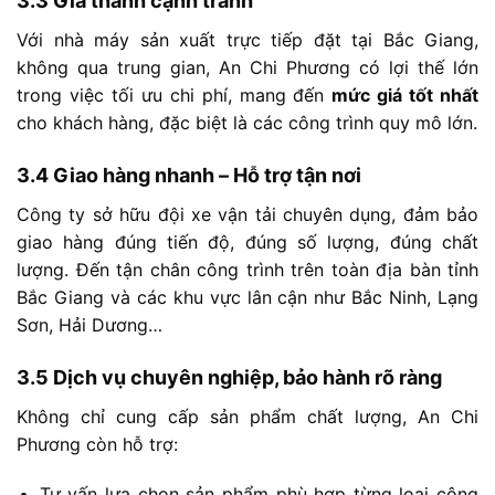
3.3
Giá
thành
cạnh
tranh
Với
nhà
máy
sản
xuất
trực
tiếp
đặt
tại
Bắc
Giang,
không
qua
trung
gian,
An
Chi
Phương
có
lợi
thế
lớn
trong
việc
tối
ưu
chi
phí,
mang
đến
mức
giá
tốt
nhất
cho
khách
hàng,
đặc
biệt
là
các
công
trình
quy
mô
lớn.
3.4
Giao
hàng
nhanh –
Hỗ
trợ
tận
nơi
Công
ty
sở
hữu
đội
xe
vận
tải
chuyên
dụng,
đảm
bảo
giao
hàng
đúng
tiến
độ,
đúng
số
lượng,
đúng
chất
lượng.
Đ
ến
tận
chân
công
trình
trên
toàn
địa
bàn
tỉnh
Bắc
Giang
và
các
khu
vực
lân
cận
như
Bắc
Ninh,
Lạng
Sơn,
Hải
Dương…
3.5
Dịch
vụ
chuyên
nghiệp,
bảo
hành
rõ
ràng
Không
chỉ
cung
cấp
sản
phẩm
chất
lượng,
An
Chi
Phương
còn
hỗ
trợ:
Tư
vấn
lựa
chọn
sản
phẩm
phù
hợp
từng
loại
công