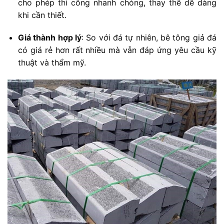
cho
phép
thi
công
nhanh
chóng,
thay
thế
dễ
dàng
khi
cần
thiết.
Giá
thành
hợp
lý
:
So
với
đá
tự
nhiên,
bê
tông
giả
đá
có
giá
rẻ
hơn
rất
nhiều
mà
vẫn
đáp
ứng
yêu
cầu
kỹ
thuật
và
thẩm
mỹ.