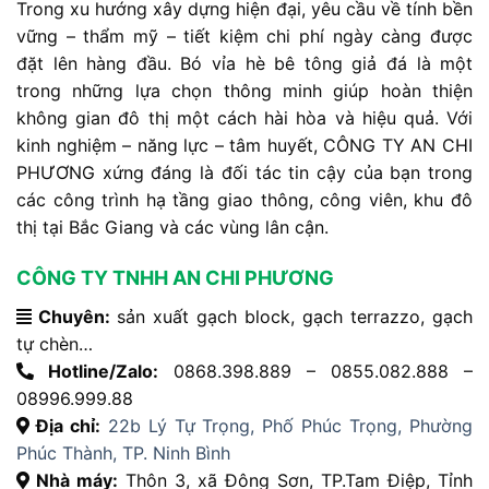
Trong
xu
hướng
xây
dựng
hiện
đại,
yêu
cầu
về
tính
bền
vững –
thẩm
mỹ –
tiết
kiệm
chi
phí
ngày
càng
được
đặt
lên
hàng
đầu.
Bó
vỉa
hè
bê
tông
giả
đá
là
một
trong
những
lựa
chọn
thông
minh
giúp
hoàn
thiện
không
gian
đô
thị
một
cách
hài
hòa
và
hiệu
quả.
Với
kinh
nghiệm –
năng
lực –
tâm
huyết
,
CÔNG
TY
AN
CHI
PHƯƠNG
xứng
đáng
là
đối
tác
tin
cậy
của
bạn
trong
các
công
trình
hạ
tầng
giao
thông,
công
viên,
khu
đô
thị
tại
Bắc
Giang
và
các
vùng
lân
cận.
CÔNG TY TNHH AN CHI PHƯƠNG
Chuyên:
sản xuất gạch block, gạch terrazzo, gạch
tự chèn…
Hotline/Zalo:
0868.398.889 – 0855.082.888 –
08996.999.88
Địa chỉ:
22b Lý Tự Trọng, Phố Phúc Trọng, Phường
Phúc Thành, TP. Ninh Bình
Nhà máy:
Thôn 3, xã Đông Sơn, TP.Tam Điệp, Tỉnh