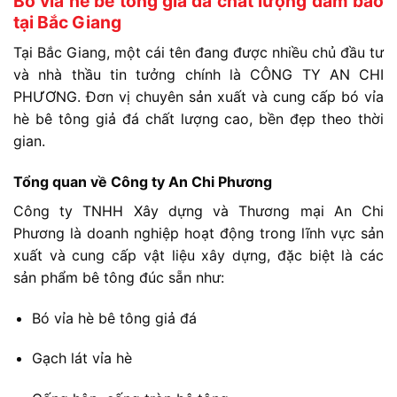
Bó vỉa hè bê tông giả đá chất lượng đảm bảo
tại Bắc Giang
Tại
Bắc
Giang,
một
cái
tên
đang
được
nhiều
chủ
đầu
tư
và
nhà
thầu
tin
tưởng
chính
là
CÔNG
TY
AN
CHI
PHƯƠNG.
Đơn
vị
chuyên
sản
xuất
và
cung
cấp
bó
vỉa
hè
bê
tông
giả
đá
chất
lượng
cao
,
bền
đẹp
theo
thời
gian.
Tổng
quan
về
Công
ty
An
Chi
Phương
Công
ty
TNHH
Xây
dựng
và
Thương
mại
An
Chi
Phương
là
doanh
nghiệp
hoạt
động
trong
lĩnh
vực
sản
xuất
và
cung
cấp
vật
liệu
xây
dựng,
đặc
biệt
là
các
sản
phẩm
bê
tông
đúc
sẵn
như:
Bó
vỉa
hè
bê
tông
giả
đá
Gạch
lát
vỉa
hè