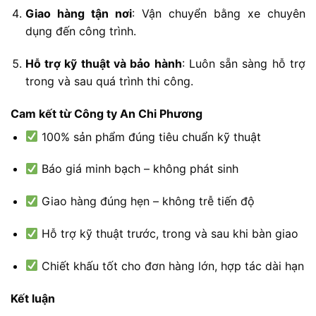
Giao
hàng
tận
nơi
:
Vận
chuyển
bằng
xe
chuyên
dụng
đến
công
trình.
Hỗ
trợ
kỹ
thuật
và
bảo
hành
:
Luôn
sẵn
sàng
hỗ
trợ
trong
và
sau
quá
trình
thi
công.
Cam
kết
từ
Công
ty
An
Chi
Phương
100%
sản
phẩm
đúng
tiêu
chuẩn
kỹ
thuật
Báo
giá
minh
bạch –
không
phát
sinh
Giao
hàng
đúng
hẹn –
không
trễ
tiến
độ
Hỗ
trợ
kỹ
thuật
trước,
trong
và
sau
khi
bàn
giao
Chiết
khấu
tốt
cho
đơn
hàng
lớn,
hợp
tác
dài
hạn
Kết
luận