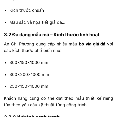
Kích
thước
chuẩn
Màu
sắc
và
họa
tiết
giả
đá…
3.2
Đa
dạng
mẫu
mã –
Kích
thước
linh
hoạt
An
Chi
Phương
cung
cấp
nhiều
mẫu
bó
vỉa
giả
đá
với
các
kích
thước
phổ
biến
như:
300x150x1000
mm
300x200x1000
mm
250x150x1000
mm
Khách
hàng
cũng
có
thể
đặt
theo
mẫu
thiết
kế
riêng
tùy
theo
yêu
cầu
kỹ
thuật
từng
công
trình.