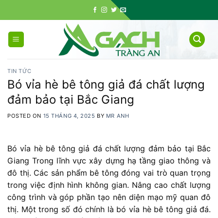
Skip
to
content
TIN TỨC
Bó vỉa hè bê tông giả đá chất lượng
đảm bảo tại Bắc Giang
POSTED ON
15 THÁNG 4, 2025
BY
MR ANH
Bó vỉa hè bê tông giả đá chất lượng đảm bảo tại Bắc
Giang Trong
lĩnh
vực
xây
dựng
hạ
tầng
giao
thông
và
đô
thị. C
ác
sản
phẩm
bê
tông
đóng
vai
trò
quan
trọng
trong
việc
định
hình
không
gian. N
âng
cao
chất
lượng
công
trình
và
góp
phần
tạo
nên
diện
mạo
mỹ
quan
đô
thị.
Một
trong
số
đó
chính
là
bó
vỉa
hè
bê
tông
giả
đá.