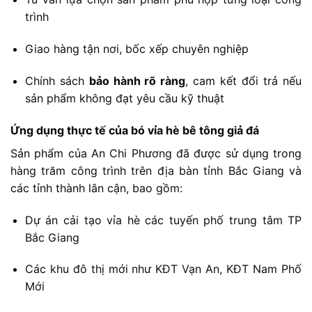
trình
Giao
hàng
tận
nơi,
bốc
xếp
chuyên
nghiệp
Chính
sách
bảo
hành
rõ
ràng
,
cam
kết
đổi
trả
nếu
sản
phẩm
không
đạt
yêu
cầu
kỹ
thuật
Ứng
dụng
thực
tế
của
bó
vỉa
hè
bê
tông
giả
đá
Sản
phẩm
của
An
Chi
Phương
đã
được
sử
dụng
trong
hàng
trăm
công
trình
trên
địa
bàn
tỉnh
Bắc
Giang
và
các
tỉnh
thành
lân
cận,
bao
gồm:
Dự
án
cải
tạo
vỉa
hè
các
tuyến
phố
trung
tâm
TP
Bắc
Giang
Các
khu
đô
thị
mới
như
KĐT
Vạn
An,
KĐT
Nam
Phố
Mới