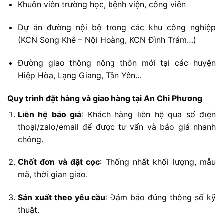
Khuôn
viên
trường
học,
bệnh
viện,
công
viên
Dự
án
đường
nội
bộ
trong
các
khu
công
nghiệp
(
KCN
Song
Khê –
Nội
Hoàng,
KCN
Đình
Trám…)
Đường
giao
thông
nông
thôn
mới
tại
các
huyện
Hiệp
Hòa,
Lạng
Giang,
Tân
Yên…
Quy
trình
đặt
hàng
và
giao
hàng
tại
An
Chi
Phương
Liên
hệ
báo
giá
:
Khách
hàng
liên
hệ
qua
số
điện
thoại/
zalo/
email
để
được
tư
vấn
và
báo
giá
nhanh
chóng.
Chốt
đơn
và
đặt
cọc
:
Thống
nhất
khối
lượng,
mẫu
mã,
thời
gian
giao.
Sản
xuất
theo
yêu
cầu
:
Đảm
bảo
đúng
thông
số
kỹ
thuật.