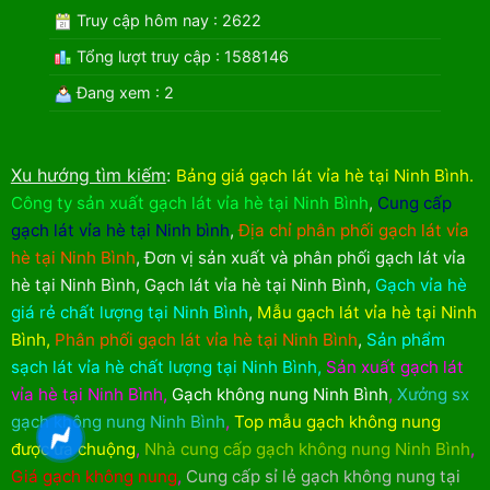
Truy cập hôm nay : 2622
Tổng lượt truy cập : 1588146
Đang xem : 2
Xu hướng tìm kiếm
:
Bảng giá gạch lát vỉa hè tại Ninh Bình
.
Công ty sản xuất gạch lát vỉa hè tại Ninh Bình
,
Cung cấp
gạch lát vỉa hè tại Ninh bình
,
Địa chỉ phân phối gạch lát vỉa
hè tại Ninh Bình
,
Đơn vị sản xuất và phân phối gạch lát vỉa
hè tại Ninh Bình
,
Gạch lát vỉa hè tại Ninh Bình
,
Gạch vỉa hè
giá rẻ chất lượng tại Ninh Bình
,
Mẫu gạch lát vỉa hè tại Ninh
Bình
,
Phân phối gạch lát vỉa hè tại Ninh Bình
,
Sản phẩm
sạch lát vỉa hè chất lượng tại Ninh Bình
,
Sản xuất gạch lát
vỉa hè tại Ninh Bình
,
Gạch không nung Ninh Bình
,
Xưởng sx
gạch không nung Ninh Bình
,
Top mẫu gạch không nung
được ưa chuộng
,
Nhà cung cấp gạch không nung Ninh Bình
,
Giá gạch không nung
,
Cung cấp sỉ lẻ gạch không nung tại