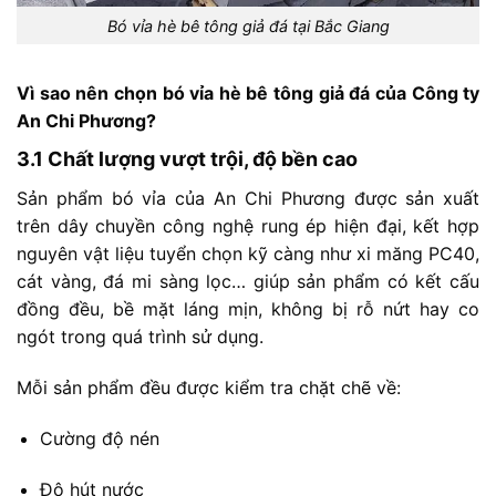
Bó vỉa hè bê tông giả đá tại Bắc Giang
Vì
sao
nên
chọn
bó
vỉa
hè
bê
tông
giả
đá
của
Công
ty
An
Chi
Phương?
3.1
Chất
lượng
vượt
trội,
độ
bền
cao
Sản
phẩm
bó
vỉa
của
An
Chi
Phương
được
sản
xuất
trên
dây
chuyền
công
nghệ
rung
ép
hiện
đại,
kết
hợp
nguyên
vật
liệu
tuyển
chọn
kỹ
càng
như
xi
măng
PC40,
cát
vàng,
đá
mi
sàng
lọc…
giúp
sản
phẩm
có
kết
cấu
đồng
đều,
bề
mặt
láng
mịn,
không
bị
rỗ
nứt
hay
co
ngót
trong
quá
trình
sử
dụng.
Mỗi
sản
phẩm
đều
được
kiểm
tra
chặt
chẽ
về:
Cường
độ
nén
Độ
hút
nước