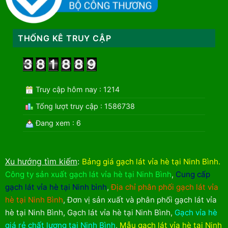
THỐNG KÊ TRUY CẬP
Truy cập hôm nay : 1214
Tổng lượt truy cập : 1586738
Đang xem : 6
Xu hướng tìm kiếm
:
Bảng giá gạch lát vỉa hè tại Ninh Bình
.
Công ty sản xuất gạch lát vỉa hè tại Ninh Bình
,
Cung cấp
gạch lát vỉa hè tại Ninh bình
,
Địa chỉ phân phối gạch lát vỉa
hè tại Ninh Bình
,
Đơn vị sản xuất và phân phối gạch lát vỉa
hè tại Ninh Bình
,
Gạch lát vỉa hè tại Ninh Bình
,
Gạch vỉa hè
giá rẻ chất lượng tại Ninh Bình
,
Mẫu gạch lát vỉa hè tại Ninh