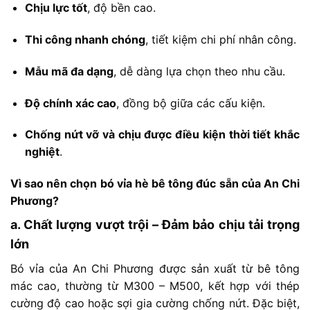
Chịu
lực
tốt
,
độ
bền
cao.
Thi
công
nhanh
chóng
,
tiết
kiệm
chi
phí
nhân
công.
Mẫu
mã
đa
dạng
,
dễ
dàng
lựa
chọn
theo
nhu
cầu.
Độ
chính
xác
cao
,
đồng
bộ
giữa
các
cấu
kiện.
Chống
nứt
vỡ
và
chịu
được
điều
kiện
thời
tiết
khắc
nghiệt
.
Vì
sao
nên
chọn
bó
vỉa
hè
bê
tông
đúc
sẵn
của
An
Chi
Phương?
a.
Chất
lượng
vượt
trội –
Đảm
bảo
chịu
tải
trọng
lớn
Bó
vỉa
của
An
Chi
Phương
được
sản
xuất
từ
bê
tông
mác
cao,
thường
từ
M300 –
M500,
kết
hợp
với
thép
cường
độ
cao
hoặc
sợi
gia
cường
chống
nứt.
Đặc
biệt,