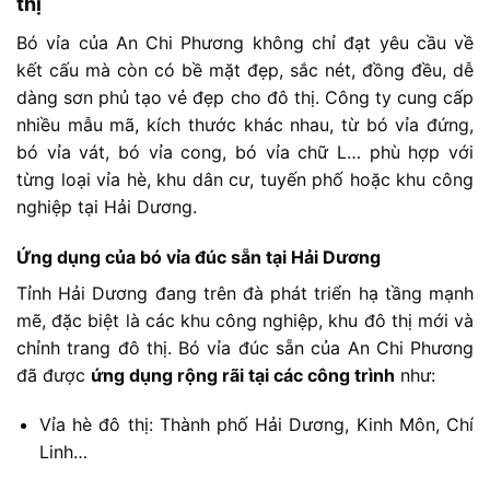
thị
Bó
vỉa
của
An
Chi
Phương
không
chỉ
đạt
yêu
cầu
về
kết
cấu
mà
còn
có
bề
mặt
đẹp,
sắc
nét,
đồng
đều
,
dễ
dàng
sơn
phủ
tạo
vẻ
đẹp
cho
đô
thị.
Công
ty
cung
cấp
nhiều
mẫu
mã,
kích
thước
khác
nhau
,
từ
bó
vỉa
đứng,
bó
vỉa
vát,
bó
vỉa
cong,
bó
vỉa
chữ
L…
phù
hợp
với
từng
loại
vỉa
hè,
khu
dân
cư,
tuyến
phố
hoặc
khu
công
nghiệp
tại
Hải
Dương.
Ứng
dụng
của
bó
vỉa
đúc
sẵn
tại
Hải
Dương
Tỉnh
Hải
Dương
đang
trên
đà
phát
triển
hạ
tầng
mạnh
mẽ,
đặc
biệt
là
các
khu
công
nghiệp,
khu
đô
thị
mới
và
chỉnh
trang
đô
thị.
Bó
vỉa
đúc
sẵn
của
An
Chi
Phương
đã
được
ứng
dụng
rộng
rãi
tại
các
công
trình
như:
Vỉa
hè
đô
thị:
Thành
phố
Hải
Dương,
Kinh
Môn,
Chí
Linh…