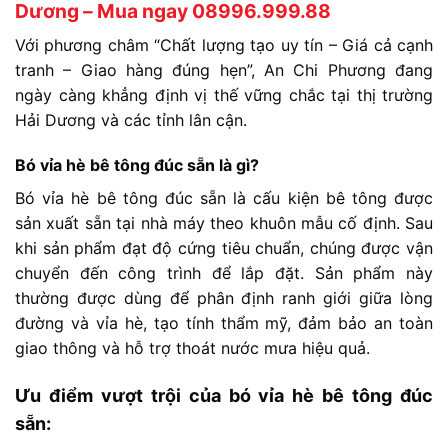
Dương – Mua ngay 08996.999.88
Với
phương
châm
“
Chất
lượng
tạo
uy
tín –
Giá
cả
cạnh
tranh –
Giao
hàng
đúng
hẹn”
,
An
Chi
Phương
đang
ngày
càng
khẳng
định
vị
thế
vững
chắc
tại
thị
trường
Hải
Dương
và
các
tỉnh
lân
cận.
Bó
vỉa
hè
bê
tông
đúc
sẵn
là
gì?
Bó
vỉa
hè
bê
tông
đúc
sẵn
là
cấu
kiện
bê
tông
được
sản
xuất
sẵn
tại
nhà
máy
theo
khuôn
mẫu
cố
định.
Sau
khi
sản
phẩm
đạt
độ
cứng
tiêu
chuẩn,
chúng
được
vận
chuyển
đến
công
trình
để
lắp
đặt.
Sản
phẩm
này
thường
được
dùng
để
phân
định
ranh
giới
giữa
lòng
đường
và
vỉa
hè,
tạo
tính
thẩm
mỹ,
đảm
bảo
an
toàn
giao
thông
và
hỗ
trợ
thoát
nước
mưa
hiệu
quả.
Ưu
điểm
vượt
trội
của
bó
vỉa
hè
bê
tông
đúc
sẵn: