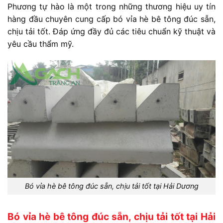
Phương
tự
hào
là
một
trong
những
thương
hiệu
uy
tín
hàng
đầu
chuyên
cung
cấp
bó
vỉa
hè
bê
tông
đúc
sẵn,
chịu
tải
tốt.
Đ
áp
ứng
đầy
đủ
các
tiêu
chuẩn
kỹ
thuật
và
yêu
cầu
thẩm
mỹ.
Bó vỉa hè bê tông đúc sẵn, chịu tải tốt tại Hải Dương
Bó vỉa hè bê tông đúc sẵn, chịu tải tốt tại Hải