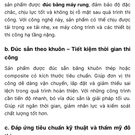
sản
phẩm
được
đúc
bằng
máy
rung
,
đảm
bảo
độ
đặc
chắc,
chịu
lực
tốt
và
không
bị
rỗ
mặt
sau
quá
trình
thi
công.
Với
công
nghệ
này,
sản
phẩm
có
thể
chịu
được
tải
trọng
xe
tải
nhẹ,
xe
máy
công
trình
và
các
thiết
bị
thi
công
hạ
tầng
nặng.
b.
Đúc
sẵn
theo
khuôn –
Tiết
kiệm
thời
gian
thi
công
Sản
phẩm
được
đúc
sẵn
bằng
khuôn
thép
hoặc
composite
có
kích
thước
tiêu
chuẩn. G
iúp
đơn
vị
thi
công
dễ
dàng
vận
chuyển,
lắp
đặt
và
giảm
thiểu
sai
lệch
trong
quá
trình
hoàn
thiện.
Với
những
công
trình
cần
tiến
độ
nhanh,
bó
vỉa
đúc
sẵn
là
giải
pháp
tối
ưu.
G
iúp
rút
ngắn
thời
gian,
giảm
nhân
lực
và
kiểm
soát
chất
lượng
tốt
hơn.
c.
Đáp
ứng
tiêu
chuẩn
kỹ
thuật
và
thẩm
mỹ
đô