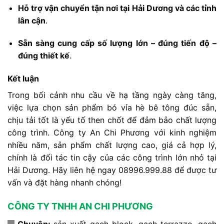
Hỗ
trợ
vận
chuyển
tận
nơi
tại
Hải
Dương
và
các
tỉnh
lân
cận
.
Sẵn
sàng
cung
cấp
số
lượng
lớn –
đúng
tiến
độ –
đúng
thiết
kế
.
Kết
luận
Trong
bối
cảnh
nhu
cầu
về
hạ
tầng
ngày
càng
tăng,
việc
lựa
chọn
sản
phẩm
bó
vỉa
hè
bê
tông
đúc
sẵn,
chịu
tải
tốt
là
yếu
tố
then
chốt
để
đảm
bảo
chất
lượng
công
trình.
Công
ty
An
Chi
Phương
với
kinh
nghiệm
nhiều
năm,
sản
phẩm
chất
lượng
cao,
giá
cả
hợp
lý,
chính
là
đối
tác
tin
cậy
của
các
công
trình
lớn
nhỏ
tại
Hải
Dương.
Hãy
liên
hệ
ngay
08996.999.88
để
được
tư
vấn
và
đặt
hàng
nhanh
chóng!
CÔNG TY TNHH AN CHI PHƯƠNG
Chuyên:
sản xuất gạch block, gạch terrazzo, gạch