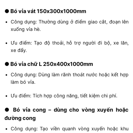
●
Bó
vỉa
vát
150x300x1000mm
Công
dụng:
Thường
dùng
ở
điểm
giao
cắt,
đoạn
lên
xuống
vỉa
hè.
Ưu
điểm:
Tạo
độ
thoải,
hỗ
trợ
người
đi
bộ,
xe
lăn,
xe
đẩy.
●
Bó
vỉa
chữ
L
250x400x1000mm
Công
dụng:
Dùng
làm
rãnh
thoát
nước
hoặc
kết
hợp
làm
bó
vỉa.
Ưu
điểm:
Tích
hợp
công
năng,
tiết
kiệm
chi
phí.
●
Bó
vỉa
cong –
dùng
cho
vòng
xuyến
hoặc
đường
cong
Công
dụng:
Tạo
viền
quanh
vòng
xuyến
hoặc
khu