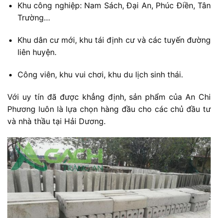
Khu
công
nghiệp:
Nam
Sách,
Đại
An,
Phúc
Điền,
Tân
Trường…
Khu
dân
cư
mới,
khu
tái
định
cư
và
các
tuyến
đường
liên
huyện.
Công
viên,
khu
vui
chơi,
khu
du
lịch
sinh
thái.
Với
uy
tín
đã
được
khẳng
định,
sản
phẩm
của
An
Chi
Phương
luôn
là
lựa
chọn
hàng
đầu
cho
các
chủ
đầu
tư
và
nhà
thầu
tại
Hải
Dương.