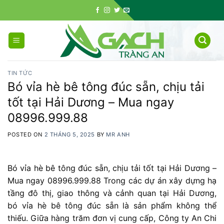
Skip
to
content
TIN TỨC
Bó vỉa hè bê tông đúc sẵn, chịu tải
tốt tại Hải Dương – Mua ngay
08996.999.88
POSTED ON
2 THÁNG 5, 2025
BY
MR ANH
Bó vỉa hè bê tông đúc sẵn, chịu tải tốt tại Hải Dương –
Mua ngay 08996.999.88 Trong
các
dự
án
xây
dựng
hạ
tầng
đô
thị,
giao
thông
và
cảnh
quan
tại
Hải
Dương,
bó
vỉa
hè
bê
tông
đúc
sẵn
là
sản
phẩm
không
thể
thiếu.
Giữa
hàng
trăm
đơn
vị
cung
cấp,
Công
ty
An
Chi