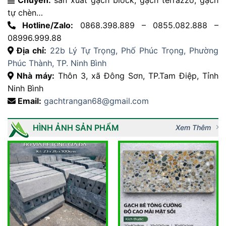
tự chèn…
Hotline/Zalo:
0868.398.889 – 0855.082.888 –
08996.999.88
Địa chỉ:
22b Lý Tự Trọng, Phố Phúc Trọng, Phường
Phúc Thành, TP. Ninh Bình
Nhà máy:
Thôn 3, xã Đông Sơn, TP.Tam Điệp, Tỉnh
Ninh Bình
Email:
gachtrangan68@gmail.com
HÌNH ẢNH SẢN PHẨM
Xem Thêm