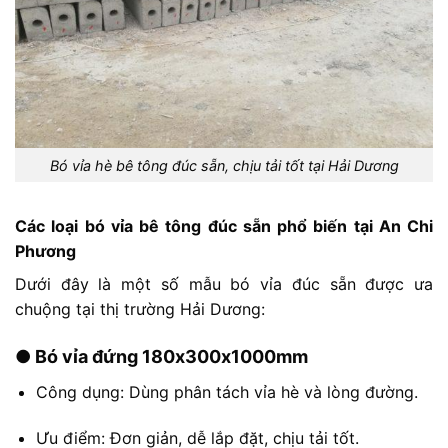
Bó vỉa hè bê tông đúc sẵn, chịu tải tốt tại Hải Dương
Các
loại
bó
vỉa
bê
tông
đúc
sẵn
phổ
biến
tại
An
Chi
Phương
Dưới
đây
là
một
số
mẫu
bó
vỉa
đúc
sẵn
được
ưa
chuộng
tại
thị
trường
Hải
Dương:
●
Bó
vỉa
đứng
180x300x1000mm
Công
dụng:
Dùng
phân
tách
vỉa
hè
và
lòng
đường.
Ưu
điểm:
Đơn
giản,
dễ
lắp
đặt,
chịu
tải
tốt.