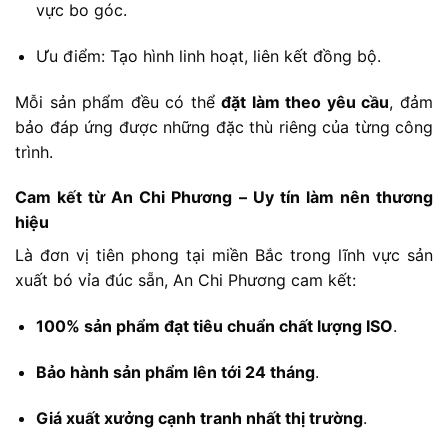
vực
bo
góc.
Ưu
điểm:
Tạo
hình
linh
hoạt,
liên
kết
đồng
bộ.
Mỗi
sản
phẩm
đều
có
thể
đặt
làm
theo
yêu
cầu
,
đảm
bảo
đáp
ứng
được
những
đặc
thù
riêng
của
từng
công
trình.
Cam
kết
từ
An
Chi
Phương –
Uy
tín
làm
nên
thương
hiệu
Là
đơn
vị
tiên
phong
tại
miền
Bắc
trong
lĩnh
vực
sản
xuất
bó
vỉa
đúc
sẵn,
An
Chi
Phương
cam
kết:
100%
sản
phẩm
đạt
tiêu
chuẩn
chất
lượng
ISO
.
Bảo
hành
sản
phẩm
lên
tới
24
tháng
.
Giá
xuất
xưởng
cạnh
tranh
nhất
thị
trường
.