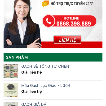
SẢN PHẨM
GẠCH BÊ TÔNG TỰ CHÈN
Giá: liên hệ
Mẫu Gạch Lục Giác - LG04
Giá: liên hệ
GẠCH GIẢ ĐÁ