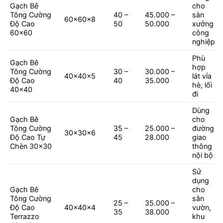
Gạch Bê
cho
Tông Cường
40 –
45.000 –
sàn
60x60x8
Độ Cao
50
50.000
xưởng
60×60
công
nghiệp
Phù
Gạch Bê
hợp
Tông Cường
30 –
30.000 –
40x40x5
lát vỉa
Độ Cao
40
35.000
hè, lối
40×40
đi
Dùng
Gạch Bê
cho
Tông Cường
35 –
25.000 –
đường
30x30x6
Độ Cao Tự
45
28.000
giao
Chèn 30×30
thông
nội bộ
Sử
dụng
Gạch Bê
cho
Tông Cường
sân
25 –
35.000 –
Độ Cao
40x40x4
vườn,
35
38.000
Terrazzo
khu