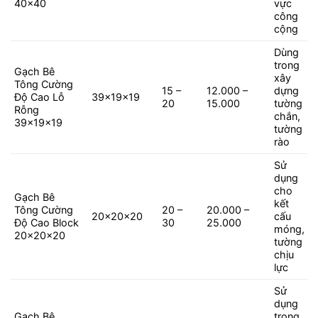
40×40
vực
công
cộng
Dùng
trong
Gạch Bê
xây
Tông Cường
15 –
12.000 –
dựng
Độ Cao Lỗ
39x19x19
20
15.000
tường
Rỗng
chắn,
39x19x19
tường
rào
Sử
dụng
cho
Gạch Bê
kết
Tông Cường
20 –
20.000 –
20x20x20
cấu
Độ Cao Block
30
25.000
móng,
20x20x20
tường
chịu
lực
Sử
dụng
Gạch Bê
trong