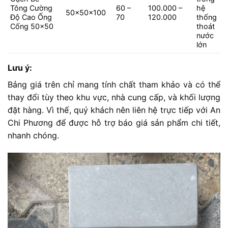
Tông Cường
60 –
100.000 –
hệ
50x50x100
Độ Cao Ống
70
120.000
thống
Cống 50×50
thoát
nước
lớn
Lưu ý:
Bảng giá trên chỉ mang tính chất tham khảo và có thể
thay đổi tùy theo khu vực, nhà cung cấp, và khối lượng
đặt hàng. Vì thế, quý khách nên liên hệ trực tiếp với An
Chi Phương để được hỗ trợ báo giá sản phẩm chi tiết,
nhanh chóng.