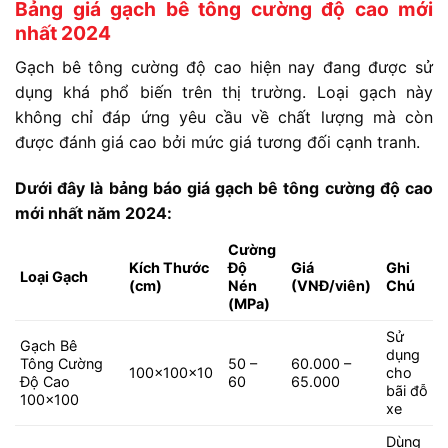
Bảng giá gạch bê tông cường độ cao mới
nhất 2024
Gạch bê tông cường độ cao hiện nay đang được sử
dụng khá phổ biến trên thị trường. Loại gạch này
không chỉ đáp ứng yêu cầu về chất lượng mà còn
được đánh giá cao bởi mức giá tương đối cạnh tranh.
Dưới đây là bảng báo giá gạch bê tông cường độ cao
mới nhất năm 2024:
Cường
Kích Thước
Độ
Giá
Ghi
Loại Gạch
(cm)
Nén
(VNĐ/viên)
Chú
(MPa)
Sử
Gạch Bê
dụng
Tông Cường
50 –
60.000 –
100x100x10
cho
Độ Cao
60
65.000
bãi đỗ
100×100
xe
Dùng