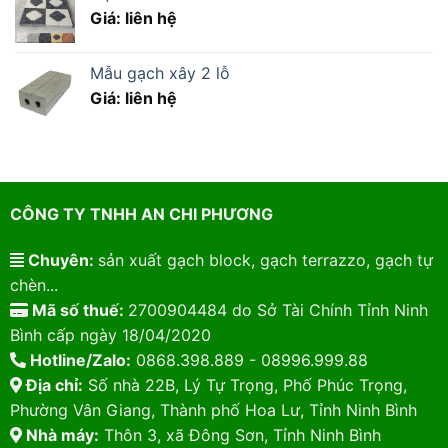
Giá: liên hệ
Mẫu gạch xây 2 lỗ
Giá: liên hệ
CÔNG TY TNHH AN CHI PHƯƠNG
Chuyên:
sản xuất gạch block, gạch terrazzo, gạch tự
chèn...
Mã số thuế:
2700904484 do Sở Tài Chính Tỉnh Ninh
Bình cấp ngày 18/04/2020
Hotline/Zalo:
0868.398.889 - 08996.999.88
Địa chỉ:
Số nhà 22B, Lý Tự Trọng, Phố Phúc Trọng,
Phường Vân Giang, Thành phố Hoa Lư, Tỉnh Ninh Bình
Nhà máy:
Thôn 3, xã Đông Sơn, Tỉnh Ninh Bình