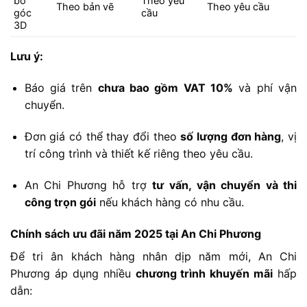
bo
Theo
yêu
Theo
bản
vẽ
Theo
yêu
cầu
góc
cầu
3D
Lưu
ý:
Báo
giá
trên
chưa
bao
gồm
VAT
10%
và
phí
vận
chuyển.
Đơn
giá
có
thể
thay
đổi
theo
số
lượng
đơn
hàng
,
vị
trí
công
trình
và
thiết
kế
riêng
theo
yêu
cầu.
An
Chi
Phương
hỗ
trợ
tư
vấn,
vận
chuyển
và
thi
công
trọn
gói
nếu
khách
hàng
có
nhu
cầu.
Chính
sách
ưu
đãi
năm
2025
tại
An
Chi
Phương
Để
tri
ân
khách
hàng
nhân
dịp
năm
mới,
An
Chi
Phương
áp
dụng
nhiều
chương
trình
khuyến
mãi
hấp
dẫn: