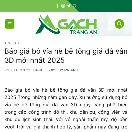
Skip
to
content
TIN TỨC
Báo giá bó vỉa hè bê tông giả đá vân
3D mới nhất 2025
POSTED ON
21 THÁNG 3, 2025
BY
MR ANH
Báo giá bó vỉa hè bê tông giả đá vân 3D mới nhất
2025 Trong
những
năm
gần
đây. X
u
hướng
sử
dụng
bó
vỉa
hè
bê
tông
giả
đá
vân
3D
ngày
càng
phổ
biến
trong
các
công
trình
đô
thị,
khu
dân
cư,
công
viên
và
khu
du
lịch
sinh
thái.
Với
vẻ
ngoài
thẩm
mỹ,
độ
bền
vượt
trội
và
giá
thành
hợp
lý,
sản
phẩm
này
đang
trở