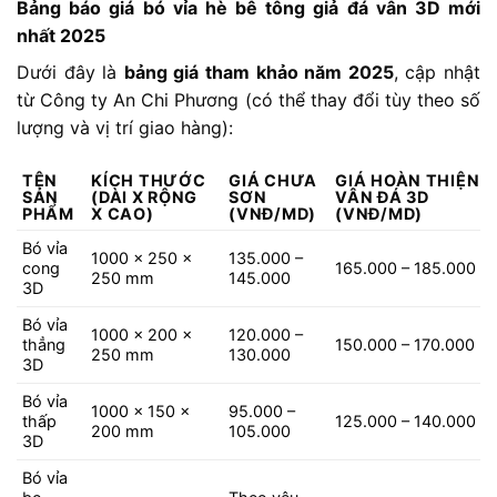
Bảng
báo
giá
bó
vỉa
hè
bê
tông
giả
đá
vân
3D
mới
nhất
2025
Dưới
đây
là
bảng
giá
tham
khảo
năm
2025
,
cập
nhật
từ
Công
ty
An
Chi
Phương (
có
thể
thay
đổi
tùy
theo
số
lượng
và
vị
trí
giao
hàng):
TÊN
KÍCH
THƯỚC
GIÁ
CHƯA
GIÁ
HOÀN
THIỆN
SẢN
(
DÀI
X
RỘNG
SƠN
VÂN
ĐÁ
3D
PHẨM
X
CAO)
(
VNĐ/
MD)
(
VNĐ/
MD)
Bó
vỉa
1000
x
250
x
135.000 –
cong
165.000 –
185.000
250
mm
145.000
3D
Bó
vỉa
1000
x
200
x
120.000 –
thẳng
150.000 –
170.000
250
mm
130.000
3D
Bó
vỉa
1000
x
150
x
95.000 –
thấp
125.000 –
140.000
200
mm
105.000
3D
Bó
vỉa