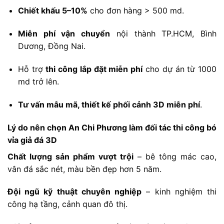
Chiết
khấu
5–
10%
cho
đơn
hàng >
500
md.
Miễn
phí
vận
chuyển
nội
thành
TP.
HCM,
Bình
Dương,
Đồng
Nai.
Hỗ
trợ
thi
công
lắp
đặt
miễn
phí
cho
dự
án
từ
1000
md
trở
lên.
Tư
vấn
mẫu
mã,
thiết
kế
phối
cảnh
3D
miễn
phí
.
Lý
do
nên
chọn
An
Chi
Phương
làm
đối
tác
thi
công
bó
vỉa
giả
đá
3D
Chất
lượng
sản
phẩm
vượt
trội
–
bê
tông
mác
cao,
vân
đá
sắc
nét,
màu
bền
đẹp
hơn
5
năm.
Đội
ngũ
kỹ
thuật
chuyên
nghiệp
–
kinh
nghiệm
thi
công
hạ
tầng,
cảnh
quan
đô
thị.