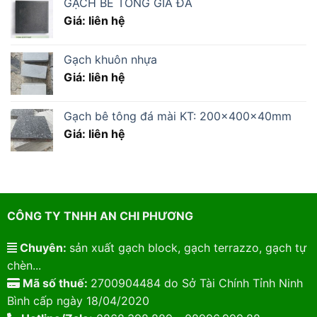
GẠCH BÊ TÔNG GIẢ ĐÁ
Giá: liên hệ
Gạch khuôn nhựa
Giá: liên hệ
Gạch bê tông đá mài KT: 200x400x40mm
Giá: liên hệ
CÔNG TY TNHH AN CHI PHƯƠNG
Chuyên:
sản xuất gạch block, gạch terrazzo, gạch tự
chèn...
Mã số thuế:
2700904484 do Sở Tài Chính Tỉnh Ninh
Bình cấp ngày 18/04/2020