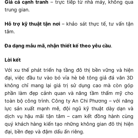
Giá
cả
cạnh
tranh
–
trực
tiếp
từ
nhà
máy,
không
qua
trung
gian.
Hỗ
trợ
kỹ
thuật
tận
nơi
–
khảo
sát
thực
tế,
tư
vấn
tận
tâm.
Đa
dạng
mẫu
mã,
nhận
thiết
kế
theo
yêu
cầu
.
Lời
kết
Với
xu
thế
phát
triển
hạ
tầng
đô
thị
bền
vững
và
hiện
đại,
việc
đầu
tư
vào
bó
vỉa
hè
bê
tông
giả
đá
vân
3D
không
chỉ
mang
lại
giá
trị
sử
dụng
cao
mà
còn
góp
phần
làm
đẹp
cảnh
quan
và
nâng
tầm
thẩm
mỹ
cho
toàn
bộ
công
trình.
Công
ty
An
Chi
Phương
–
với
năng
lực
sản
xuất
mạnh
mẽ,
đội
ngũ
kỹ
thuật
dày
dạn
và
dịch
vụ
hậu
mãi
tận
tâm –
cam
kết
đồng
hành
cùng
quý
khách
hàng
kiến
tạo
những
không
gian
đô
thị
hiện
đại,
bền
đẹp
và
đậm
dấu
ấn
riêng.