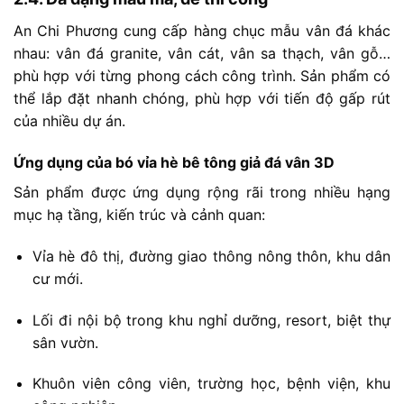
An
Chi
Phương
cung
cấp
hàng
chục
mẫu
vân
đá
khác
nhau:
vân
đá
granite,
vân
cát,
vân
sa
thạch,
vân
gỗ…
phù
hợp
với
từng
phong
cách
công
trình.
Sản
phẩm
có
thể
lắp
đặt
nhanh
chóng,
phù
hợp
với
tiến
độ
gấp
rút
của
nhiều
dự
án.
Ứng
dụng
của
bó
vỉa
hè
bê
tông
giả
đá
vân
3D
Sản
phẩm
được
ứng
dụng
rộng
rãi
trong
nhiều
hạng
mục
hạ
tầng,
kiến
trúc
và
cảnh
quan:
Vỉa
hè
đô
thị,
đường
giao
thông
nông
thôn,
khu
dân
cư
mới.
Lối
đi
nội
bộ
trong
khu
nghỉ
dưỡng,
resort,
biệt
thự
sân
vườn.
Khuôn
viên
công
viên,
trường
học,
bệnh
viện,
khu