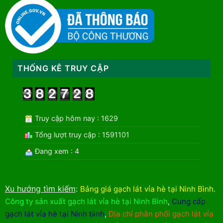
THỐNG KÊ TRUY CẬP
Truy cập hôm nay : 1629
Tổng lượt truy cập : 1591101
Đang xem : 4
Xu hướng tìm kiếm
:
Bảng giá gạch lát vỉa hè tại Ninh Bình
.
Công ty sản xuất gạch lát vỉa hè tại Ninh Bình
,
Cung cấp
gạch lát vỉa hè tại Ninh bình
,
Địa chỉ phân phối gạch lát vỉa