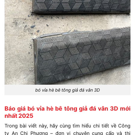
bó vỉa hè bê tông giả đá vân 3D
Báo giá bó vỉa hè bê tông giả đá vân 3D mới
nhất 2025
Trong
bài
viết
này,
hãy
cùng
tìm
hiểu
chi
tiết
về
Công
ty
An
Chi
Phương
–
đơn
vị
chuyên
cung
cấp
và
thi