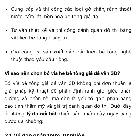
Cung
cấp
và
thi
công
các
loại
gờ
chắn,
rãnh
thoát
nước,
tấm
lát,
bồn
hoa
bê
tông
giả
đá.
Tư
vấn
thiết
kế
và
thi
công
cảnh
quan
đô
thị
bằng
vật
liệu
bê
tông
trang
trí.
Gia
công
và
sản
xuất
các
cấu
kiện
bê
tông
nghệ
thuật
theo
yêu
cầu
riêng.
Vì
sao
nên
chọn
bó
vỉa
hè
bê
tông
giả
đá
vân
3D?
Bó
vỉa
bê
tông
giả
đá
vân
3D
không
chỉ
đơn
thuần
là
giải
pháp
kỹ
thuật
để
phân
định
ranh
giới
giữa
phần
đường
và
phần
hè,
mà
còn
là
yếu
tố
góp
phần
nâng
cao
tính
thẩm
mỹ
và
giá
trị
cảnh
quan
đô
thị.
Dưới
đây
là
những
lý
do
nổi
bật
khiến
sản
phẩm
này
ngày
càng
được
ưa
chuộng:
2.1.
Vẻ
đẹp
chân
thực,
tự
nhiên