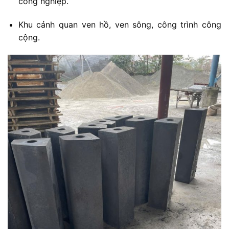
công
nghiệp.
Khu
cảnh
quan
ven
hồ,
ven
sông,
công
trình
công
cộng.