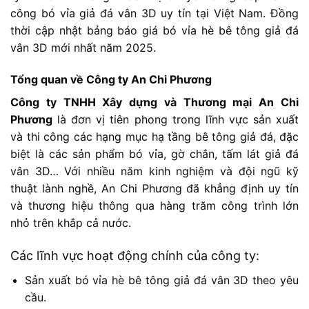
công
bó
vỉa
giả
đá
vân
3D
uy
tín
tại
Việt
Nam. Đ
ồng
thời
cập
nhật
bảng
báo
giá
bó
vỉa
hè
bê
tông
giả
đá
vân
3D
mới
nhất
năm
2025
.
Tổng
quan
về
Công
ty
An
Chi
Phương
Công
ty
TNHH
Xây
dựng
và
Thương
mại
An
Chi
Phương
là
đơn
vị
tiên
phong
trong
lĩnh
vực
sản
xuất
và
thi
công
các
hạng
mục
hạ
tầng
bê
tông
giả
đá,
đặc
biệt
là
các
sản
phẩm
bó
vỉa,
gờ
chắn,
tấm
lát
giả
đá
vân
3D…
Với
nhiều
năm
kinh
nghiệm
và
đội
ngũ
kỹ
thuật
lành
nghề,
An
Chi
Phương
đã
khẳng
định
uy
tín
và
thương
hiệu
thông
qua
hàng
trăm
công
trình
lớn
nhỏ
trên
khắp
cả
nước.
Các
lĩnh
vực
hoạt
động
chính
của
công
ty:
Sản
xuất
bó
vỉa
hè
bê
tông
giả
đá
vân
3D
theo
yêu
cầu.