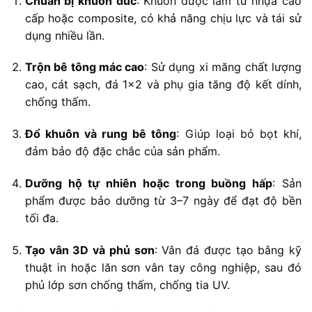
Chuẩn
bị
khuôn
đúc
:
Khuôn
được
làm
từ
nhựa
cao
cấp
hoặc
composite,
có
khả
năng
chịu
lực
và
tái
sử
dụng
nhiều
lần.
Trộn
bê
tông
mác
cao
:
Sử
dụng
xi
măng
chất
lượng
cao,
cát
sạch,
đá
1×2
và
phụ
gia
tăng
độ
kết
dính,
chống
thấm.
Đổ
khuôn
và
rung
bê
tông
:
Giúp
loại
bỏ
bọt
khí,
đảm
bảo
độ
đặc
chắc
của
sản
phẩm.
Dưỡng
hộ
tự
nhiên
hoặc
trong
buồng
hấp
:
Sản
phẩm
được
bảo
dưỡng
từ
3–
7
ngày
để
đạt
độ
bền
tối
đa.
Tạo
vân
3D
và
phủ
sơn
:
Vân
đá
được
tạo
bằng
kỹ
thuật
in
hoặc
lăn
sơn
vân
tay
công
nghiệp,
sau
đó
phủ
lớp
sơn
chống
thấm,
chống
tia
UV.