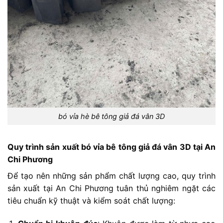
bó vỉa hè bê tông giả đá vân 3D
Quy
trình
sản
xuất
bó
vỉa
bê
tông
giả
đá
vân
3D
tại
An
Chi
Phương
Để
tạo
nên
những
sản
phẩm
chất
lượng
cao,
quy
trình
sản
xuất
tại
An
Chi
Phương
tuân
thủ
nghiêm
ngặt
các
tiêu
chuẩn
kỹ
thuật
và
kiểm
soát
chất
lượng: