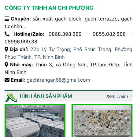
CÔNG TY TNHH AN CHI PHƯƠNG
Chuyên:
sản xuất gạch block, gạch terrazzo, gạch
tự chèn…
Hotline/Zalo:
0868.398.889 – 0855.082.888 –
08996.999.88
Địa chỉ:
22b Lý Tự Trọng, Phố Phúc Trọng, Phường
Phúc Thành, TP. Ninh Bình
Nhà máy:
Thôn 3, xã Đông Sơn, TP.Tam Điệp, Tỉnh
Ninh Bình
Email:
gachtrangan68@gmail.com
HÌNH ẢNH SẢN PHẨM
Xem Thêm