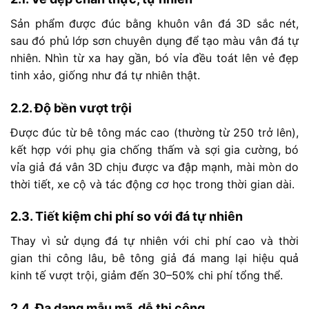
Sản
phẩm
được
đúc
bằng
khuôn
vân
đá
3D
sắc
nét,
sau
đó
phủ
lớp
sơn
chuyên
dụng
để
tạo
màu
vân
đá
tự
nhiên.
Nhìn
từ
xa
hay
gần,
bó
vỉa
đều
toát
lên
vẻ
đẹp
tinh
xảo,
giống
như
đá
tự
nhiên
thật.
2.2.
Độ
bền
vượt
trội
Được
đúc
từ
bê
tông
mác
cao (
thường
từ
250
trở
lên),
kết
hợp
với
phụ
gia
chống
thấm
và
sợi
gia
cường,
bó
vỉa
giả
đá
vân
3D
chịu
được
va
đập
mạnh,
mài
mòn
do
thời
tiết,
xe
cộ
và
tác
động
cơ
học
trong
thời
gian
dài.
2.3.
Tiết
kiệm
chi
phí
so
với
đá
tự
nhiên
Thay
vì
sử
dụng
đá
tự
nhiên
với
chi
phí
cao
và
thời
gian
thi
công
lâu,
bê
tông
giả
đá
mang
lại
hiệu
quả
kinh
tế
vượt
trội,
giảm
đến
30–
50%
chi
phí
tổng
thể.
2.4.
Đa
dạng
mẫu
mã,
dễ
thi
công