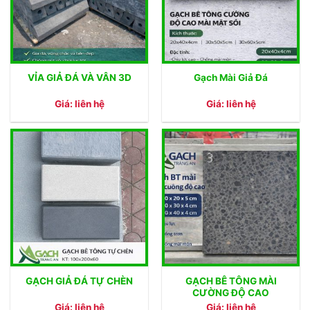
VỈA GIẢ ĐÁ VÀ VÂN 3D
Gạch Mài Giả Đá
Giá: liên hệ
Giá: liên hệ
GẠCH BÊ TÔNG MÀI
GẠCH GIẢ ĐÁ TỰ CHÈN
CƯỜNG ĐỘ CAO
Giá: liên hệ
Giá: liên hệ