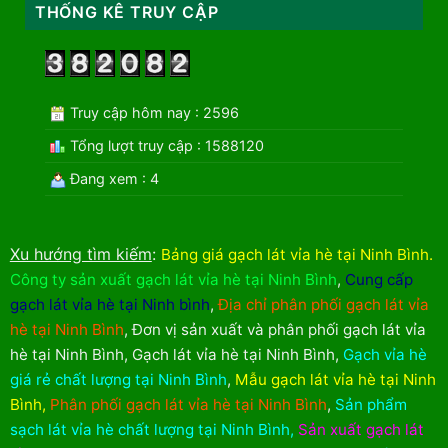
THỐNG KÊ TRUY CẬP
Truy cập hôm nay : 2596
Tổng lượt truy cập : 1588120
Đang xem : 4
Xu hướng tìm kiếm
:
Bảng giá gạch lát vỉa hè tại Ninh Bình
.
Công ty sản xuất gạch lát vỉa hè tại Ninh Bình
,
Cung cấp
gạch lát vỉa hè tại Ninh bình
,
Địa chỉ phân phối gạch lát vỉa
hè tại Ninh Bình
,
Đơn vị sản xuất và phân phối gạch lát vỉa
hè tại Ninh Bình
,
Gạch lát vỉa hè tại Ninh Bình
,
Gạch vỉa hè
giá rẻ chất lượng tại Ninh Bình
,
Mẫu gạch lát vỉa hè tại Ninh
Bình
,
Phân phối gạch lát vỉa hè tại Ninh Bình
,
Sản phẩm
sạch lát vỉa hè chất lượng tại Ninh Bình
,
Sản xuất gạch lát