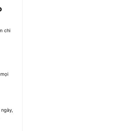
o
m chi
 mọi
 ngày,
.