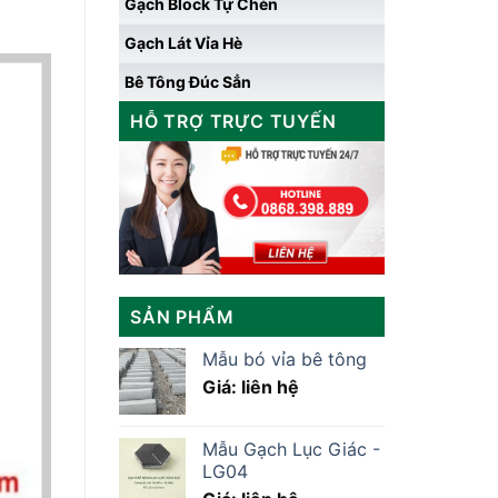
Gạch Block Tự Chèn
Gạch Lát Vỉa Hè
Bê Tông Đúc Sẳn
HỖ TRỢ TRỰC TUYẾN
SẢN PHẨM
Mẫu bó vỉa bê tông
Giá: liên hệ
Mẫu Gạch Lục Giác -
LG04