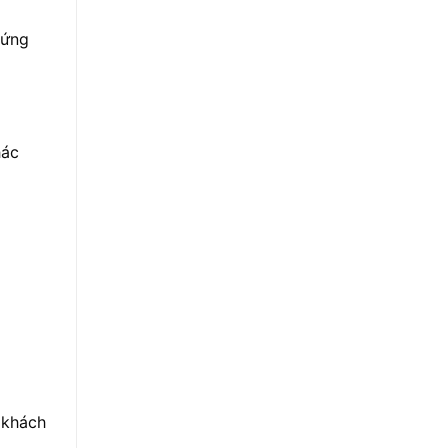
 ứng
hác
 khách