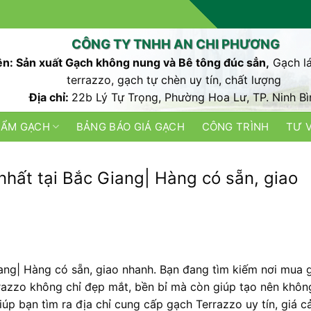
CÔNG TY TNHH AN CHI PHƯƠNG
n: Sản xuất Gạch không nung và Bê tông đúc sẳn,
Gạch lá
terrazzo, gạch tự chèn uy tín, chất lượng
Địa chỉ:
22b Lý Tự Trọng, Phường Hoa Lư, TP. Ninh Bì
HẨM GẠCH
BẢNG BÁO GIÁ GẠCH
CÔNG TRÌNH
TƯ 
nhất tại Bắc Giang| Hàng có sẵn, giao
iang| Hàng có sẵn, giao nhanh. Bạn đang tìm kiếm nơi mua 
rrazzo không chỉ đẹp mắt, bền bỉ mà còn giúp tạo nên khôn
iúp bạn tìm ra địa chỉ cung cấp gạch Terrazzo uy tín, giá c