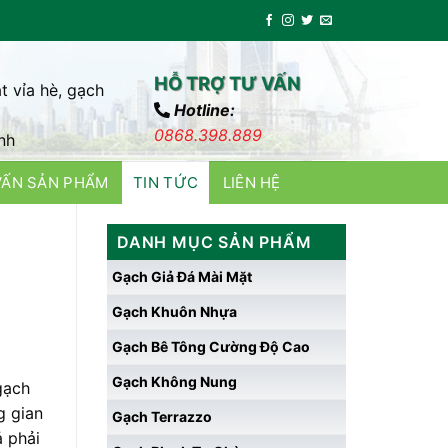
HỖ TRỢ TƯ VẤN
t vỉa hè, gạch
Hotline:
0868.398.889
nh
VẤN SẢN PHẨM
TIN TỨC
LIÊN HỆ
DANH MỤC SẢN PHẨM
Gạch Giả Đá Mài Mặt
Gạch Khuôn Nhựa
Gạch Bê Tông Cường Độ Cao
Gạch Không Nung
gạch
g gian
Gạch Terrazzo
ả phải