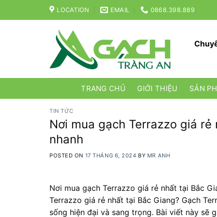
Skip
LOCATION
EMAIL
0868.398.889
to
content
Chuyê
TRANG CHỦ
GIỚI THIỆU
SẢN P
TIN TỨC
Nơi mua gạch Terrazzo giá rẻ 
nhanh
POSTED ON
17 THÁNG 6, 2024
BY
MR ANH
Nơi mua gạch Terrazzo giá rẻ nhất tại Bắc G
Terrazzo giá rẻ nhất tại Bắc Giang? Gạch Te
sống hiện đại và sang trọng. Bài viết này sẽ g