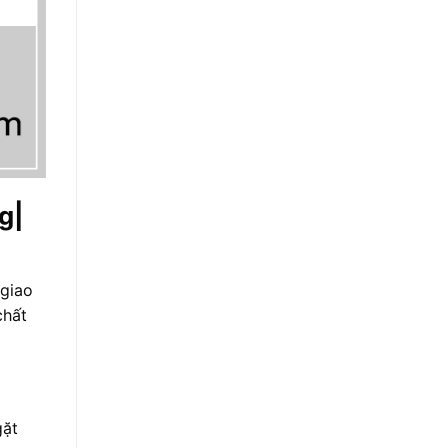
g|
 giao
chất
gặt