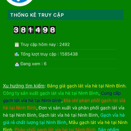
THỐNG KÊ TRUY CẬP
Truy cập hôm nay : 2492
Tổng lượt truy cập : 1585438
Đang xem : 6
Xu hướng tìm kiếm
:
Bảng giá gạch lát vỉa hè tại Ninh Bình
.
Công ty sản xuất gạch lát vỉa hè tại Ninh Bình
,
Cung cấp
gạch lát vỉa hè tại Ninh bình
,
Địa chỉ phân phối gạch lát vỉa
hè tại Ninh Bình
,
Đơn vị sản xuất và phân phối gạch lát vỉa
hè tại Ninh Bình
,
Gạch lát vỉa hè tại Ninh Bình
,
Gạch vỉa hè
giá rẻ chất lượng tại Ninh Bình
,
Mẫu gạch lát vỉa hè tại Ninh
Bình
,
Phân phối gạch lát vỉa hè tại Ninh Bình
,
Sản phẩm