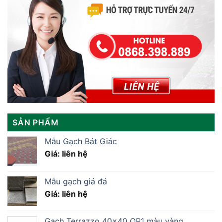
SẢN PHẨM
Mẫu Gạch Bát Giác
Giá: liên hệ
Mẫu gạch giả đá
Giá: liên hệ
Gạch Terrazzo 40×40 QP1 màu vàng