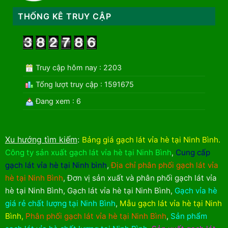
THỐNG KÊ TRUY CẬP
Truy cập hôm nay : 2203
Tổng lượt truy cập : 1591675
Đang xem : 6
Xu hướng tìm kiếm
:
Bảng giá gạch lát vỉa hè tại Ninh Bình
.
Công ty sản xuất gạch lát vỉa hè tại Ninh Bình
,
Cung cấp
gạch lát vỉa hè tại Ninh bình
,
Địa chỉ phân phối gạch lát vỉa
hè tại Ninh Bình
,
Đơn vị sản xuất và phân phối gạch lát vỉa
hè tại Ninh Bình
,
Gạch lát vỉa hè tại Ninh Bình
,
Gạch vỉa hè
giá rẻ chất lượng tại Ninh Bình
,
Mẫu gạch lát vỉa hè tại Ninh
Bình
,
Phân phối gạch lát vỉa hè tại Ninh Bình
,
Sản phẩm