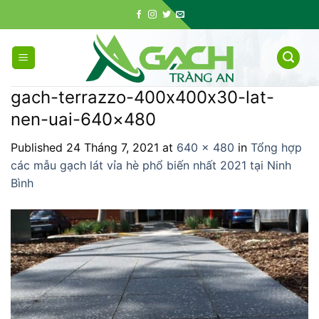
Skip
to
content
gach-terrazzo-400x400x30-lat-
nen-uai-640×480
Published
24 Tháng 7, 2021
at
640 × 480
in
Tổng hợp
các mẫu gạch lát vỉa hè phổ biến nhất 2021 tại Ninh
Bình