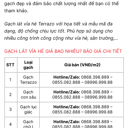
gạch đẹp và đảm bảo chất lượng nhất để bạn có thể
tham khảo.
Gạch lát vỉa hè Terrazo với họa tiết và mẫu mã đa
dạng, độ chống chịu lực tốt. Phù hợp sử dụng cho
nhiều công trình công cộng như vỉa hè, sân trường,…
GẠCH LÁT VỈA HÈ GIÁ BAO NHIÊU? BÁO GIÁ CHI TIẾT
Loại
STT
Giá bán (VNĐ/m2)
gạch
Gạch
Hotline/Zalo:
0868.398.889 –
1
Terrazzo
0855.082.888 – 08996.999.88
Gạch
Hotline/Zalo:
0868.398.889 –
2
con sâu
0855.082.888 – 08996.999.88
Gạch lục
Hotline/Zalo:
0868.398.889 –
3
giác
0855.082.888 – 08996.999.88
Gạch
Hotline/Zalo:
0868.398.889 –
4
chữ I
0855.082.888 – 08996.999.88