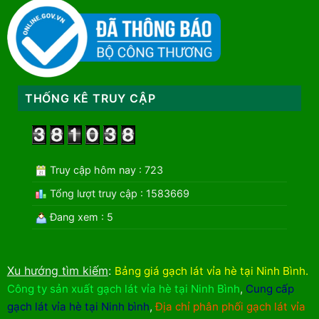
THỐNG KÊ TRUY CẬP
Truy cập hôm nay : 723
Tổng lượt truy cập : 1583669
Đang xem : 5
Xu hướng tìm kiếm
:
Bảng giá gạch lát vỉa hè tại Ninh Bình
.
Công ty sản xuất gạch lát vỉa hè tại Ninh Bình
,
Cung cấp
gạch lát vỉa hè tại Ninh bình
,
Địa chỉ phân phối gạch lát vỉa