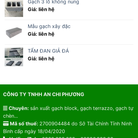
Gạch 3 lỗ không nung
Giá: liên hệ
Mẫu gạch xây đặc
Giá: liên hệ
TẤM ĐAN GIẢ ĐÁ
Giá: liên hệ
CÔNG TY TNHH AN CHI PHƯƠNG
Chuyên:
sản xuất gạch block, gạch terrazzo, gạch tự
chèn...
Mã số thuế:
2700904484 do Sở Tài Chính Tỉnh Ninh
Bình cấp ngày 18/04/2020