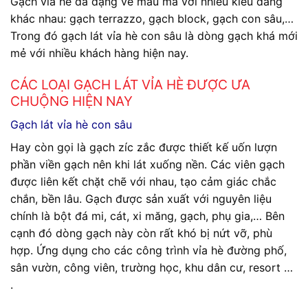
Gạch vỉa hè đa dạng về mẫu mã với nhiều kiểu dáng
khác nhau: gạch terrazzo, gạch block, gạch con sâu,…
Trong đó gạch lát vỉa hè con sâu là dòng gạch khá mới
mẻ với nhiều khách hàng hiện nay.
CÁC LOẠI GẠCH LÁT VỈA HÈ ĐƯỢC ƯA
CHUỘNG HIỆN NAY
Gạch lát vỉa hè con sâu
Hay còn gọi là gạch zíc zắc được thiết kế uốn lượn
phần viền gạch nên khi lát xuống nền. Các viên gạch
được liên kết chặt chẽ với nhau, tạo cảm giác chắc
chắn, bền lâu. Gạch được sản xuất với nguyên liệu
chính là bột đá mi, cát, xi măng, gạch, phụ gia,… Bên
cạnh đó dòng gạch này còn rất khó bị nứt vỡ, phù
hợp. Ứng dụng cho các công trình vỉa hè đường phố,
sân vườn, công viên, trường học, khu dân cư, resort …
.