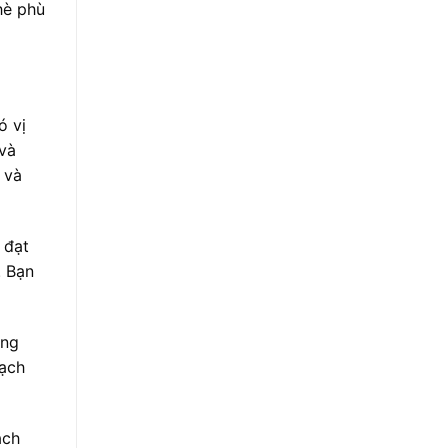
hè phù
ó vị
 và
 và
 đạt
. Bạn
ùng
gạch
ách