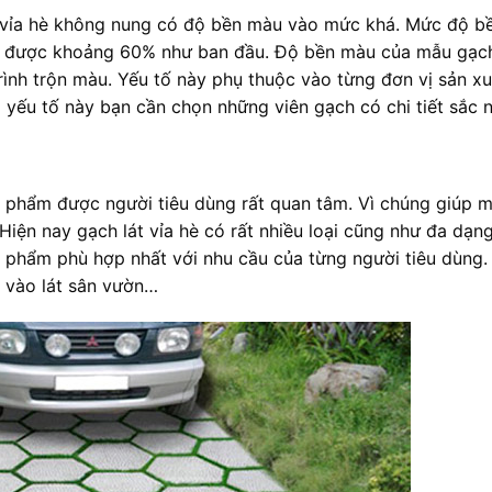
t vỉa hè không nung có độ bền màu vào mức khá. Mức độ b
ữ được khoảng 60% như ban đầu. Độ bền màu của mẫu gạc
ình trộn màu. Yếu tố này phụ thuộc vào từng đơn vị sản xu
 yếu tố này bạn cần chọn những viên gạch có chi tiết sắc n
 phẩm được người tiêu dùng rất quan tâm. Vì chúng giúp 
iện nay gạch lát vỉa hè có rất nhiều loại cũng như đa dạn
n phẩm phù hợp nhất với nhu cầu của từng người tiêu dùng
 vào lát sân vườn…