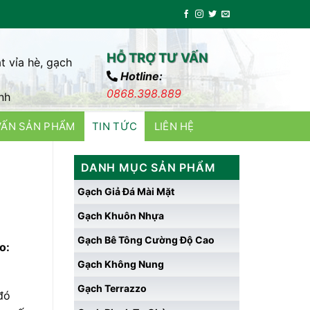
HỖ TRỢ TƯ VẤN
t vỉa hè, gạch
Hotline:
0868.398.889
nh
VẤN SẢN PHẨM
TIN TỨC
LIÊN HỆ
DANH MỤC SẢN PHẨM
Gạch Giả Đá Mài Mặt
Gạch Khuôn Nhựa
Gạch Bê Tông Cường Độ Cao
o:
Gạch Không Nung
Gạch Terrazzo
đó