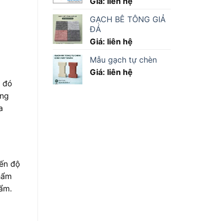
Giá: liên hệ
GẠCH BÊ TÔNG GIẢ
ĐÁ
Giá: liên hệ
Mẫu gạch tự chèn
Giá: liên hệ
o đó
ụng
a
iến độ
thẩm
hẩm.