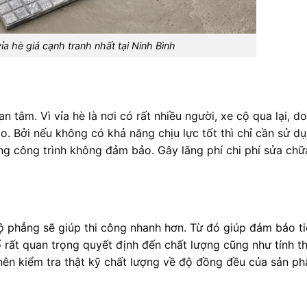
ỉa hè giá cạnh tranh nhất tại Ninh Bình
 tâm. Vì vỉa hè là nơi có rất nhiều người, xe cộ qua lại, d
ao. Bởi nếu không có khả năng chịu lực tốt thì chỉ cần sử d
ợng công trình không đảm bảo. Gây lãng phí chi phí sửa chữ
 phẳng sẽ giúp thi công nhanh hơn. Từ đó giúp đảm bảo t
ố rất quan trọng quyết định đến chất lượng cũng như tính 
nên kiểm tra thật kỹ chất lượng về độ đồng đều của sản p