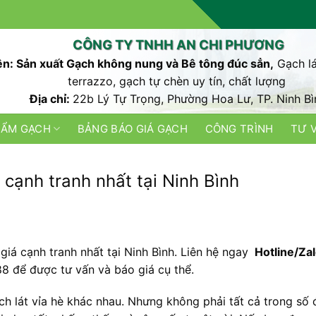
CÔNG TY TNHH AN CHI PHƯƠNG
n: Sản xuất Gạch không nung và Bê tông đúc sẳn,
Gạch lá
terrazzo, gạch tự chèn uy tín, chất lượng
Địa chỉ:
22b Lý Tự Trọng, Phường Hoa Lư, TP. Ninh Bì
HẨM GẠCH
BẢNG BÁO GIÁ GẠCH
CÔNG TRÌNH
TƯ 
 cạnh tranh nhất tại Ninh Bình
giá cạnh tranh nhất tại Ninh Bình. Liên hệ ngay
Hotline/Zal
 để được tư vấn và báo giá cụ thể.
ạch lát vỉa hè khác nhau. Nhưng không phải tất cả trong số 