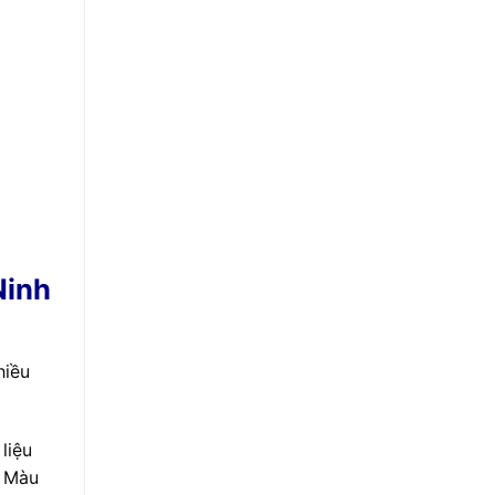
Ninh
hiều
liệu
. Màu