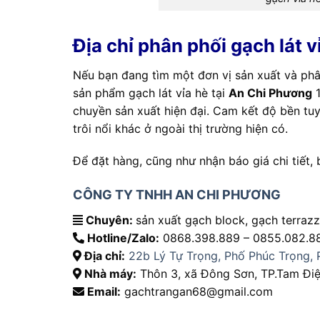
Địa chỉ phân phối gạch lát v
Nếu bạn đang tìm một đơn vị sản xuất và phân
sản phẩm gạch lát vỉa hè tại
An Chi Phương
1
chuyền sản xuất hiện đại. Cam kết độ bền tuyê
trôi nổi khác ở ngoài thị trường hiện có.
Để đặt hàng, cũng như nhận báo giá chi tiết, b
CÔNG TY TNHH AN CHI PHƯƠNG
Chuyên:
sản xuất gạch block, gạch terraz
Hotline/Zalo:
0868.398.889 – 0855.082.8
Địa chỉ:
22b Lý Tự Trọng, Phố Phúc Trọng, 
Nhà máy:
Thôn 3, xã Đông Sơn, TP.Tam Điệp
Email:
gachtrangan68@gmail.com