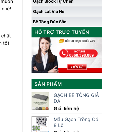
g muốn
Gạch Block Tự Chèn
 nhé!
Gạch Lát Vỉa Hè
Bê Tông Đúc Sẳn
HỖ TRỢ TRỰC TUYẾN
 chất
h tốt
SẢN PHẨM
GẠCH BÊ TÔNG GIẢ
ĐÁ
Giá: liên hệ
Mẫu Gạch Trồng Cỏ
8 Lỗ