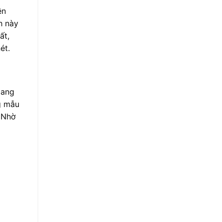
ền
h này
ất,
ét.
mang
g mẫu
. Nhờ