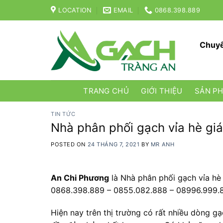
Skip
LOCATION
EMAIL
0868.398.889
to
content
Chuyê
TRANG CHỦ
GIỚI THIỆU
SẢN P
TIN TỨC
Nhà phân phối gạch vỉa hè giá
POSTED ON
24 THÁNG 7, 2021
BY
MR ANH
An Chi Phương
là Nhà phân phối gạch vỉa hè 
0868.398.889 – 0855.082.888 – 08996.999.88
Hiện nay trên thị trường có rất nhiều dòng g