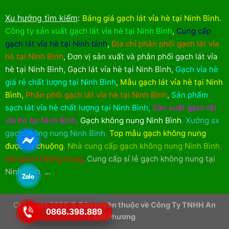
Xu hướng tìm kiếm
:
Bảng giá gạch lát vỉa hè tại Ninh Bình
.
Công ty sản xuất gạch lát vỉa hè tại Ninh Bình
,
Cung cấp
gạch lát vỉa hè tại Ninh bình
,
Địa chỉ phân phối gạch lát vỉa
hè tại Ninh Bình
,
Đơn vị sản xuất và phân phối gạch lát vỉa
hè tại Ninh Bình
,
Gạch lát vỉa hè tại Ninh Bình
,
Gạch vỉa hè
giá rẻ chất lượng tại Ninh Bình
,
Mẫu gạch lát vỉa hè tại Ninh
Bình
,
Phân phối gạch lát vỉa hè tại Ninh Bình
,
Sản phẩm
sạch lát vỉa hè chất lượng tại Ninh Bình
,
Sản xuất gạch lát
vỉa hè tại Ninh Bình
,
Gạch không nung Ninh Bình
,
Xưởng sx
gạch không nung Ninh Bình
,
Top mẫu gạch không nung
được ưa chuộng
,
Nhà cung cấp gạch không nung Ninh Bình
,
Giá gạch không nung
,
Cung cấp sỉ lẻ gạch không nung tại
Ninh Bình
,
...
Copyright 2026 ©
Bản quyền thuộc về Công Ty TNHH An
0868.398.889
Chi Phương