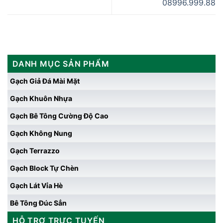
08996.999.88
DANH MỤC SẢN PHẨM
Gạch Giả Đá Mài Mặt
Gạch Khuôn Nhựa
Gạch Bê Tông Cường Độ Cao
Gạch Không Nung
Gạch Terrazzo
Gạch Block Tự Chèn
Gạch Lát Vỉa Hè
Bê Tông Đúc Sẳn
HỖ TRỢ TRỰC TUYẾN