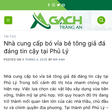
Skip
to
content
TIN TỨC
Nhà cung cấp bó vỉa bê tông giả đá
đáng tin cậy tại Phủ Lý
POSTED ON
9 THÁNG 4, 2025
BY
MR ANH
Nhà cung cấp bó vỉa bê tông giả đá đáng tin cậy tại
Phủ Lý Trong
bối
cảnh
đô
thị
hóa
nhanh
chóng
như
hiện
nay. V
iệc
lựa
chọn
các
vật
liệu
xây
dựng
vừa
bền
vững,
thẩm
mỹ
lại
phù
hợp. V
ới
quy
hoạch
đô
thị
đang
trở
thành
mối
quan
tâm
lớn
của
các
nhà
thầu,
chủ
đầu
tư
và
chính
quyền
địa
phương.
Tại
thành
phố
Phủ
Lý –