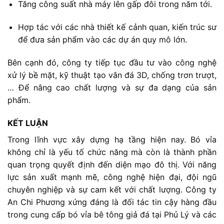
Tăng
công
suất
nhà
máy
lên
gấp
đôi
trong
năm
tới.
Hợp
tác
với
các
nhà
thiết
kế
cảnh
quan,
kiến
trúc
sư
để
đưa
sản
phẩm
vào
các
dự
án
quy
mô
lớn.
Bên
cạnh
đó,
công
ty
tiếp
tục
đầu
tư
vào
công
nghệ
xử
lý
bề
mặt,
kỹ
thuật
tạo
vân
đá
3D,
chống
trơn
trượt,
… Đ
ể
nâng
cao
chất
lượng
và
sự
đa
dạng
của
sản
phẩm.
KẾT
LUẬN
Trong
lĩnh
vực
xây
dựng
hạ
tầng
hiện
nay. B
ó
vỉa
không
chỉ
là
yếu
tố
chức
năng
mà
còn
là
thành
phần
quan
trọng
quyết
định
đến
diện
mạo
đô
thị.
Với
năng
lực
sản
xuất
mạnh
mẽ,
công
nghệ
hiện
đại,
đội
ngũ
chuyên
nghiệp
và
sự
cam
kết
với
chất
lượng.
Công
ty
An
Chi
Phương
xứng
đáng
là
đối
tác
tin
cậy
hàng
đầu
trong
cung
cấp
bó
vỉa
bê
tông
giả
đá
tại
Phủ
Lý
và
các