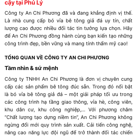
cậy tại Phủ Lý
Công
ty
An
Chi
Phương
đã
và
đang
khẳng
định
vị
thế.
L
à
nhà
cung
cấp
bó
vỉa
bê
tông
giả
đá
uy
tín,
chất
lượng
cao
được
nhiều
đối
tác
tin
tưởng
lựa
chọn. Hãy
để An Chi Phương đồng hành cùng bạn kiến tạo những
công trình đẹp, bền vững và mang tính thẩm mỹ cao!
TỔNG
QUAN
VỀ
CÔNG
TY
AN
CHI
PHƯƠNG
Tầm
nhìn &
sứ
mệnh
Công
ty
TNHH
An
Chi
Phương
là
đơn
vị
chuyên
cung
cấp
các
sản
phẩm
bê
tông
đúc
sẵn. T
rong
đó
nổi
bật
là
bó
vỉa
bê
tông
giả
đá
–
một
giải
pháp
tối
ưu
trong
các
công
trình
hạ
tầng
giao
thông,
vỉa
hè,
công
viên,
khu
dân
cư,
khu
công
nghiệp,…
Với
phương
châm
“
Chất
lượng
tạo
dựng
niềm
tin”
,
An
Chi
Phương
không
ngừng
đổi
mới
quy
trình
sản
xuất. C
ải
tiến
công
nghệ,
nâng
cao
năng
lực
đội
ngũ
để
trở
thành
đối
tác
chiến