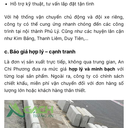
Hỗ
trợ
kỹ
thuật,
tư
vấn
lắp
đặt
tận
tình
Với
hệ
thống
vận
chuyển
chủ
động
và
đội
xe
riêng,
công
ty
có
thể
cung
ứng
nhanh
chóng
đến
các
công
trình
tại
nội
thành
Phủ
Lý. C
ũng
như
các
huyện
lân
cận
như
Kim
Bảng,
Thanh
Liêm,
Duy
Tiên,…
c.
Báo
giá
hợp
lý –
cạnh
tranh
Là
đơn
vị
sản
xuất
trực
tiếp,
không
qua
trung
gian,
An
Chi
Phương
đưa
ra
mức
giá
hợp
lý
và
minh
bạch
với
từng
loại
sản
phẩm.
Ngoài
ra,
công
ty
có
chính
sách
chiết
khấu,
miễn
phí
vận
chuyển
đối
với
đơn
hàng
số
lượng
lớn
hoặc
khách
hàng
thân
thiết.