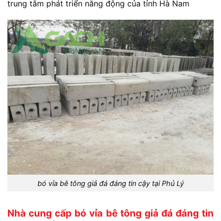
trung
tâm
phát
triển
năng
động
của
tỉnh
Hà
Nam
bó vỉa bê tông giả đá đáng tin cậy tại Phủ Lý
Nhà cung cấp bó vỉa bê tông giả đá đáng tin