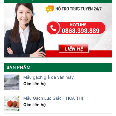
SẢN PHẨM
Mẫu gạch giả đá vân mây
Giá: liên hệ
Mẫu Gạch Lục Giác - HOA THỊ
Giá: liên hệ