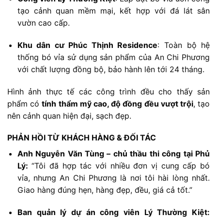
tạo
cảnh
quan
mềm
mại,
kết
hợp
với
đá
lát
sân
vườn
cao
cấp.
Khu
dân
cư
Phúc
Thịnh
Residence
:
Toàn
bộ
hệ
thống
bó
vỉa
sử
dụng
sản
phẩm
của
An
Chi
Phương
với
chất
lượng
đồng
bộ,
bảo
hành
lên
tới
24
tháng.
Hình
ảnh
thực
tế
các
công
trình
đều
cho
thấy
sản
phẩm
có
tính
thẩm
mỹ
cao,
độ
đồng
đều
vượt
trội
,
tạo
nên
cảnh
quan
hiện
đại,
sạch
đẹp.
PHẢN
HỒI
TỪ
KHÁCH
HÀNG &
ĐỐI
TÁC
Anh
Nguyễn
Văn
Tùng –
chủ
thầu
thi
công
tại
Phủ
Lý:
“
Tôi
đã
hợp
tác
với
nhiều
đơn
vị
cung
cấp
bó
vỉa,
nhưng
An
Chi
Phương
là
nơi
tôi
hài
lòng
nhất.
Giao
hàng
đúng
hẹn,
hàng
đẹp,
đều,
giá
cả
tốt.”
Ban
quản
lý
dự
án
công
viên
Lý
Thường
Kiệt: