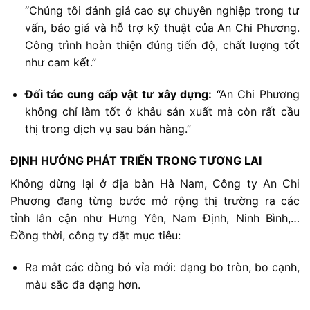
“
Chúng
tôi
đánh
giá
cao
sự
chuyên
nghiệp
trong
tư
vấn,
báo
giá
và
hỗ
trợ
kỹ
thuật
của
An
Chi
Phương.
Công
trình
hoàn
thiện
đúng
tiến
độ,
chất
lượng
tốt
như
cam
kết.”
Đối
tác
cung
cấp
vật
tư
xây
dựng:
“
An
Chi
Phương
không
chỉ
làm
tốt
ở
khâu
sản
xuất
mà
còn
rất
cầu
thị
trong
dịch
vụ
sau
bán
hàng.”
ĐỊNH
HƯỚNG
PHÁT
TRIỂN
TRONG
TƯƠNG
LAI
Không
dừng
lại
ở
địa
bàn
Hà
Nam,
Công
ty
An
Chi
Phương
đang
từng
bước
mở
rộng
thị
trường
ra
các
tỉnh
lân
cận
như
Hưng
Yên,
Nam
Định,
Ninh
Bình,…
Đồng
thời,
công
ty
đặt
mục
tiêu:
Ra
mắt
các
dòng
bó
vỉa
mới:
dạng
bo
tròn,
bo
cạnh,
màu
sắc
đa
dạng
hơn.