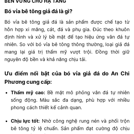
BỀN
VỮNG
CHO
HẠ
TẦNG
Bó
vỉa
bê
tông
giả
đá
là
gì?
Bó
vỉa
bê
tông
giả
đá
là
sản
phẩm
được
chế
tạo
từ
hỗn
hợp
xi
măng,
cát,
đá
và
phụ
gia. Đ
úc
theo
khuôn
định
hình
và
xử
lý
bề
mặt
để
tạo
hiệu
ứng
vân
đá
tự
nhiên.
So
với
bó
vỉa
bê
tông
thông
thường,
loại
giả
đá
mang
lại
giá
trị
thẩm
mỹ
vượt
trội. Đ
ồng
thời
giữ
nguyên
độ
bền
và
khả
năng
chịu
tải.
Ưu
điểm
nổi
bật
của
bó
vỉa
giả
đá
do
An
Chi
Phương
cung
cấp:
Thẩm
mỹ
cao:
Bề
mặt
mô
phỏng
vân
đá
tự
nhiên
sống
động. M
àu
sắc
đa
dạng,
phù
hợp
với
nhiều
phong
cách
thiết
kế
cảnh
quan.
Chịu
lực
tốt:
Nhờ
công
nghệ
rung
nén
và
phối
trộn
bê
tông
tỷ
lệ
chuẩn. S
ản
phẩm
đạt
cường
độ
chịu