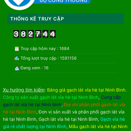
THỐNG KÊ TRUY CẬP
Truy cập hôm nay : 1684
Tổng lượt truy cập : 1591156
Đang xem : 16
Xu hướng tìm kiếm
:
Bảng giá gạch lát vỉa hè tại Ninh Bình
.
Công ty sản xuất gạch lát vỉa hè tại Ninh Bình
,
Cung cấp
gạch lát vỉa hè tại Ninh bình
,
Địa chỉ phân phối gạch lát vỉa
hè tại Ninh Bình
,
Đơn vị sản xuất và phân phối gạch lát vỉa
hè tại Ninh Bình
,
Gạch lát vỉa hè tại Ninh Bình
,
Gạch vỉa hè
giá rẻ chất lượng tại Ninh Bình
,
Mẫu gạch lát vỉa hè tại Ninh