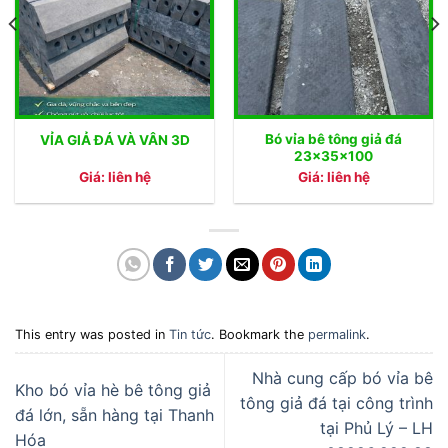
Bó vỉa bê tông giả đá
VỈA GIẢ ĐÁ VÀ VÂN 3D
23x35x100
Giá: liên hệ
Giá: liên hệ
This entry was posted in
Tin tức
. Bookmark the
permalink
.
Nhà cung cấp bó vỉa bê
Kho bó vỉa hè bê tông giả
tông giả đá tại công trình
đá lớn, sẵn hàng tại Thanh
tại Phủ Lý – LH
Hóa