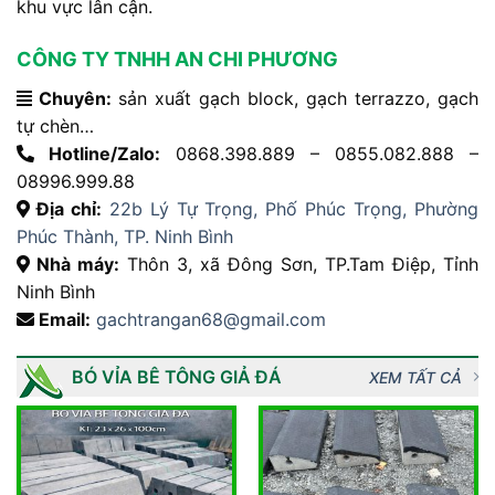
khu
vực
lân
cận.
CÔNG TY TNHH AN CHI PHƯƠNG
Chuyên:
sản xuất gạch block, gạch terrazzo, gạch
tự chèn…
Hotline/Zalo:
0868.398.889 – 0855.082.888 –
08996.999.88
Địa chỉ:
22b Lý Tự Trọng, Phố Phúc Trọng, Phường
Phúc Thành, TP. Ninh Bình
Nhà máy:
Thôn 3, xã Đông Sơn, TP.Tam Điệp, Tỉnh
Ninh Bình
Email:
gachtrangan68@gmail.com
BÓ VỈA BÊ TÔNG GIẢ ĐÁ
XEM TẤT CẢ