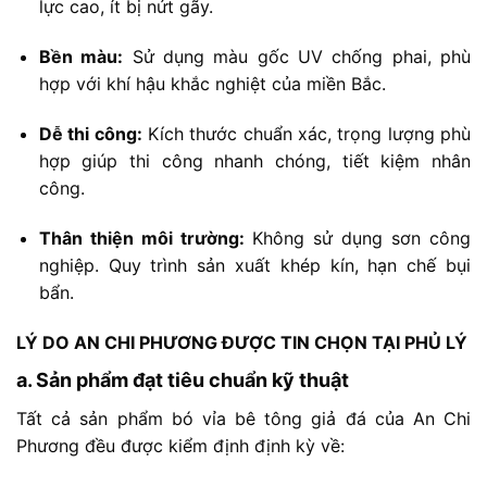
lực
cao,
ít
bị
nứt
gãy.
Bền
màu:
Sử
dụng
màu
gốc
UV
chống
phai,
phù
hợp
với
khí
hậu
khắc
nghiệt
của
miền
Bắc.
Dễ
thi
công:
Kích
thước
chuẩn
xác,
trọng
lượng
phù
hợp
giúp
thi
công
nhanh
chóng,
tiết
kiệm
nhân
công.
Thân
thiện
môi
trường:
Không
sử
dụng
sơn
công
nghiệp. Q
uy
trình
sản
xuất
khép
kín,
hạn
chế
bụi
bẩn.
LÝ
DO
AN
CHI
PHƯƠNG
ĐƯỢC
TIN
CHỌN
TẠI
PHỦ
LÝ
a.
Sản
phẩm
đạt
tiêu
chuẩn
kỹ
thuật
Tất
cả
sản
phẩm
bó
vỉa
bê
tông
giả
đá
của
An
Chi
Phương
đều
được
kiểm
định
định
kỳ
về: