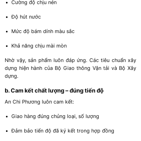
Cường
độ
chịu
nén
Độ
hút
nước
Mức
độ
bám
dính
màu
sắc
Khả
năng
chịu
mài
mòn
Nhờ
vậy,
sản
phẩm
luôn
đáp
ứng. C
ác
tiêu
chuẩn
xây
dựng
hiện
hành
của
Bộ
Giao
thông
Vận
tải
và
Bộ
Xây
dựng.
b.
Cam
kết
chất
lượng –
đúng
tiến
độ
An
Chi
Phương
luôn
cam
kết:
Giao
hàng
đúng
chủng
loại,
số
lượng
Đảm
bảo
tiến
độ
đã
ký
kết
trong
hợp
đồng