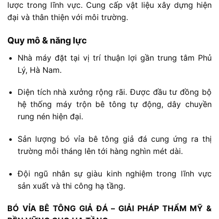
lược
trong
lĩnh
vực. C
ung
cấp
vật
liệu
xây
dựng
hiện
đại
và
thân
thiện
với
môi
trường
.
Quy
mô &
năng
lực
Nhà
máy
đặt
tại
vị
trí
thuận
lợi
gần
trung
tâm
Phủ
Lý,
Hà
Nam.
Diện
tích
nhà
xưởng
rộng
rãi. Đ
ược
đầu
tư
đồng
bộ
hệ
thống
máy
trộn
bê
tông
tự
động,
dây
chuyền
rung
nén
hiện
đại.
Sản
lượng
bó
vỉa
bê
tông
giả
đá
cung
ứng
ra
thị
trường
mỗi
tháng
lên
tới
hàng
nghìn
mét
dài.
Đội
ngũ
nhân
sự
giàu
kinh
nghiệm
trong
lĩnh
vực
sản
xuất
và
thi
công
hạ
tầng.
BÓ
VỈA
BÊ
TÔNG
GIẢ
ĐÁ –
GIẢI
PHÁP
THẨM
MỸ &