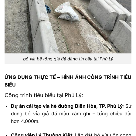
bó vỉa bê tông giả đá đáng tin cậy tại Phủ Lý
ỨNG
DỤNG
THỰC
TẾ –
HÌNH
ẢNH
CÔNG
TRÌNH
TIÊU
BIỂU
Công
trình
tiêu
biểu
tại
Phủ
Lý:
Dự
án
cải
tạo
vỉa
hè
đường
Biên
Hòa,
TP.
Phủ
Lý
:
Sử
dụng
bó
vỉa
giả
đá
màu
xám
ghi –
tổng
chiều
dài
hơn
4.000m.
Công
viên
Lý
Thường
Kiệt
:
Lắp
đặt
bó
vỉa
uốn
cong