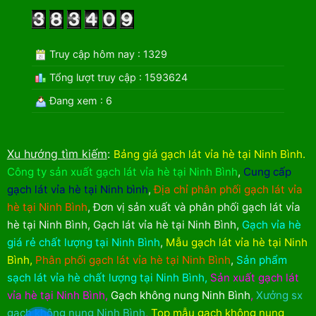
Truy cập hôm nay : 1329
Tổng lượt truy cập : 1593624
Đang xem : 6
Xu hướng tìm kiếm
:
Bảng giá gạch lát vỉa hè tại Ninh Bình
.
Công ty sản xuất gạch lát vỉa hè tại Ninh Bình
,
Cung cấp
gạch lát vỉa hè tại Ninh bình
,
Địa chỉ phân phối gạch lát vỉa
hè tại Ninh Bình
,
Đơn vị sản xuất và phân phối gạch lát vỉa
hè tại Ninh Bình
,
Gạch lát vỉa hè tại Ninh Bình
,
Gạch vỉa hè
giá rẻ chất lượng tại Ninh Bình
,
Mẫu gạch lát vỉa hè tại Ninh
Bình
,
Phân phối gạch lát vỉa hè tại Ninh Bình
,
Sản phẩm
sạch lát vỉa hè chất lượng tại Ninh Bình
,
Sản xuất gạch lát
vỉa hè tại Ninh Bình
,
Gạch không nung Ninh Bình
,
Xưởng sx
gạch không nung Ninh Bình
,
Top mẫu gạch không nung