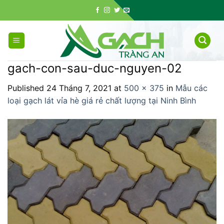
Skip
to
content
gach-con-sau-duc-nguyen-02
Published
24 Tháng 7, 2021
at
500 × 375
in
Mẫu các
loại gạch lát vỉa hè giá rẻ chất lượng tại Ninh Bình