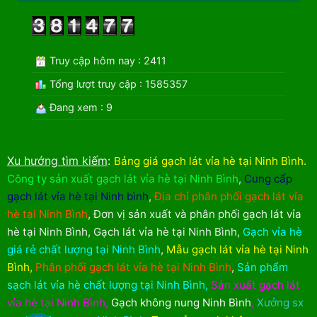
Truy cập hôm nay : 2411
Tổng lượt truy cập : 1585357
Đang xem : 9
Xu hướng tìm kiếm
:
Bảng giá gạch lát vỉa hè tại Ninh Bình
.
Công ty sản xuất gạch lát vỉa hè tại Ninh Bình
,
Cung cấp
gạch lát vỉa hè tại Ninh bình
,
Địa chỉ phân phối gạch lát vỉa
hè tại Ninh Bình
,
Đơn vị sản xuất và phân phối gạch lát vỉa
hè tại Ninh Bình
,
Gạch lát vỉa hè tại Ninh Bình
,
Gạch vỉa hè
giá rẻ chất lượng tại Ninh Bình
,
Mẫu gạch lát vỉa hè tại Ninh
Bình
,
Phân phối gạch lát vỉa hè tại Ninh Bình
,
Sản phẩm
sạch lát vỉa hè chất lượng tại Ninh Bình
,
Sản xuất gạch lát
vỉa hè tại Ninh Bình
,
Gạch không nung Ninh Bình
,
Xưởng sx