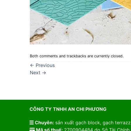
Both comments and trackbacks are currently closed.
←
Previous
Next
→
CÔNG TY TNHH AN CHI PHƯƠNG
Chuyên:
sản xuất gạch block, gạch terrazzo
Mã số thuế:
2700904484 do Sở Tài Chính 