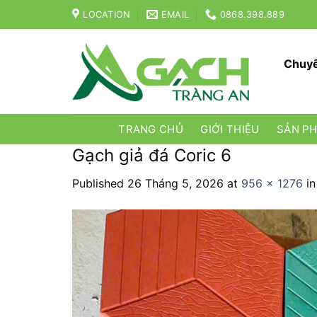
Skip
LOCATION
EMAIL
0868.398.889
to
content
Chuyê
TRANG CHỦ
GIỚI THIỆU
SẢN P
Gạch giả đá Coric 6
Published
26 Tháng 5, 2026
at
956 × 1276
i