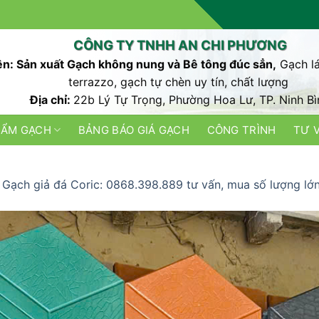
CÔNG TY TNHH AN CHI PHƯƠNG
n: Sản xuất Gạch không nung và Bê tông đúc sẳn,
Gạch lá
terrazzo, gạch tự chèn uy tín, chất lượng
Địa chỉ:
22b Lý Tự Trọng, Phường Hoa Lư, TP. Ninh Bì
HẨM GẠCH
BẢNG BÁO GIÁ GẠCH
CÔNG TRÌNH
TƯ 
n
Gạch giả đá Coric: 0868.398.889 tư vấn, mua số lượng lớn