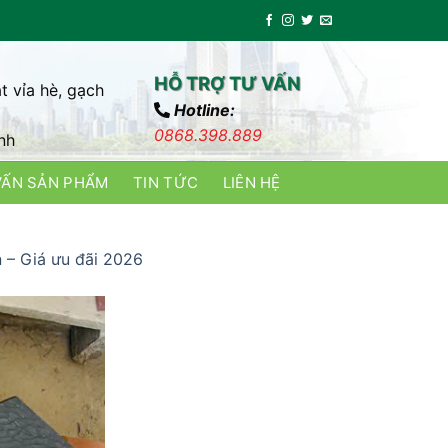
HỖ TRỢ TƯ VẤN
t vỉa hè, gạch
Hotline:
0868.398.889
nh
VẤN SẢN PHẨM
TIN TỨC
LIÊN HỆ
 – Giá ưu đãi 2026