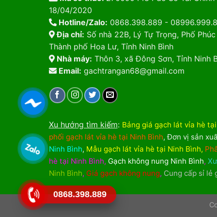
18/04/2020
Hotline/Zalo:
0868.398.889 - 08996.999.
Địa chỉ:
Số nhà 22B, Lý Tự Trọng, Phố Phúc
Thành phố Hoa Lư, Tỉnh Ninh Bình
Nhà máy:
Thôn 3, xã Đông Sơn, Tỉnh Ninh B
Email:
gachtrangan68@gmail.com
Xu hướng tìm kiếm
:
Bảng giá gạch lát vỉa hè tạ
phối gạch lát vỉa hè tại Ninh Bình
,
Đơn vị sản xuấ
Ninh Bình
,
Mẫu gạch lát vỉa hè tại Ninh Bình
,
Phâ
hè tại Ninh Bình
,
Gạch không nung Ninh Bình
,
Xư
Ninh Bình
,
Giá gạch không nung
,
Cung cấp sỉ lẻ
0868.398.889
Co