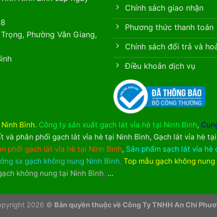
Chính sách giao nhận
88
Phương thức thanh toán
 Trọng, Phường Vân Giang,
Chính sách đổi trả và ho
ình
Điều khoản dịch vụ
i Ninh Bình
.
Công ty sản xuất gạch lát vỉa hè tại Ninh Bình
,
Cung
t và phân phối gạch lát vỉa hè tại Ninh Bình
,
Gạch lát vỉa hè tạ
n phối gạch lát vỉa hè tại Ninh Bình
,
Sản phẩm sạch lát vỉa hè 
ởng sx gạch không nung Ninh Bình
,
Top mẫu gạch không nung
 gạch không nung tại Ninh Bình
,
...
pyright 2026 ©
Bản quyền thuộc về Công Ty TNHH An Chi Phư