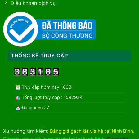
Điều khoản dịch vụ
THỐNG KÊ TRUY CẬP
Truy cập hôm nay : 639
Tổng lượt truy cập : 1592934
Đang xem : 7
Xu hướng tìm kiếm
:
Bảng giá gạch lát vỉa hè tại Ninh Bình
.
Công ty sản xuất gạch lát vỉa hè tại Ninh Bình
,
Cung cấp