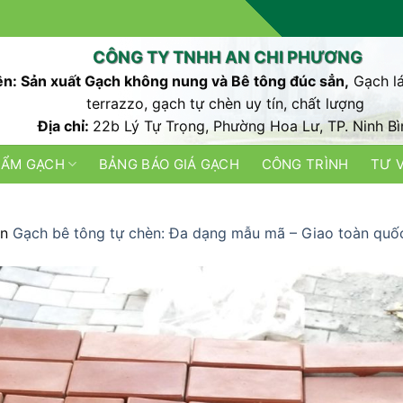
CÔNG TY TNHH AN CHI PHƯƠNG
n: Sản xuất Gạch không nung và Bê tông đúc sẳn,
Gạch lá
terrazzo, gạch tự chèn uy tín, chất lượng
Địa chỉ:
22b Lý Tự Trọng, Phường Hoa Lư, TP. Ninh Bì
HẨM GẠCH
BẢNG BÁO GIÁ GẠCH
CÔNG TRÌNH
TƯ 
in
Gạch bê tông tự chèn: Đa dạng mẫu mã – Giao toàn quốc