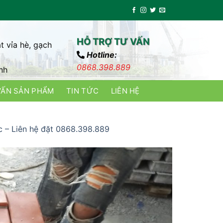
HỖ TRỢ TƯ VẤN
t vỉa hè, gạch
Hotline:
0868.398.889
nh
VẤN SẢN PHẨM
TIN TỨC
LIÊN HỆ
 – Liên hệ đặt 0868.398.889