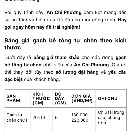
Với quy trình này,
An Chi Phương
cam kết mang đến
sự an tâm và hiệu quả tối đa cho mọi công trình.
Hãy
gọi ngay hôm nay để trải nghiệm!
Bảng giá gạch bê tông tự chèn theo kích
thước
Dưới đây là
bảng giá tham khảo
cho các dòng
gạch
bê tông tự chèn
phổ biến của
An Chi Phương
. Giá có
thể thay đổi tùy theo
số lượng đặt hàng
và
yêu cầu
đặc biệt
của khách hàng.
KÍCH
ĐỘ
SẢN
ĐƠN GIÁ
THƯỚC
DÀY
GHI CHÚ
PHẨM
(VND/M²)
(CM)
(CM)
Chịu tải trọng
Gạch tự
180.000 –
20×10
6
cao, chống
chèn chữ I
220.000
trơn