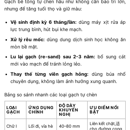
Gạch bê tông tự chèn hầu như không cần bảo trì lớn,
nhưng để tăng tuổi thọ và giữ màu:
Vệ sinh định kỳ 6 tháng/lần:
dùng máy xịt rửa áp
lực trung bình, hút bụi khe mạch.
Xử lý rêu mốc:
dùng dung dịch sinh học không ăn
mòn bề mặt.
Lu lại gạch (re-sand) sau 2-3 năm:
bổ sung cát
mới vào mạch để tránh lỏng lẻo.
Thay thế từng viên gạch hỏng:
dùng búa nhổ
chuyên dụng, không làm ảnh hưởng xung quanh.
Bảng
so
sánh
nhanh
các
loại
gạch
tự
chèn
ĐỘ
DÀY
LOẠI
ỨNG
DỤNG
ƯU
ĐIỂM
NỔI
KHUYẾN
GẠCH
CHÍNH
BẬT
NGHỊ
Liên
kết
chặt,适
Chữ
I
Lối
đi,
vỉa
hè
40–80
mm
cho
đường
cong