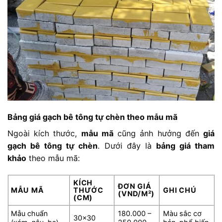
Bảng giá gạch bê tông tự chèn theo mẫu mã
Ngoài kích thước,
mẫu mã
cũng ảnh hưởng đến
giá
gạch bê tông tự chèn
. Dưới đây là
bảng giá tham
khảo
theo mẫu mã:
KÍCH
ĐƠN GIÁ
MẪU MÃ
THƯỚC
GHI CHÚ
(VND/M²)
(CM)
Mẫu chuẩn
180.000 –
Màu sắc cơ
30×30