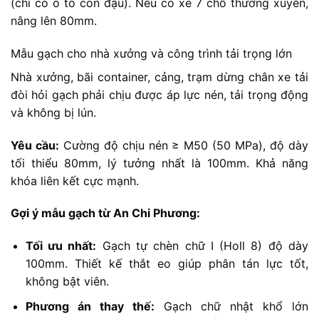
(chỉ có ô tô con đậu). Nếu có xe 7 chỗ thường xuyên,
nâng lên 80mm.
Mẫu gạch cho nhà xưởng và công trình tải trọng lớn
Nhà xưởng, bãi container, cảng, trạm dừng chân xe tải
đòi hỏi gạch phải chịu được áp lực nén, tải trọng động
và không bị lún.
Yêu cầu:
Cường độ chịu nén ≥ M50 (50 MPa), độ dày
tối thiểu 80mm, lý tưởng nhất là 100mm. Khả năng
khóa liên kết cực mạnh.
Gợi ý mẫu gạch từ An Chi Phương:
Tối ưu nhất:
Gạch tự chèn chữ I (Holl 8) độ dày
100mm. Thiết kế thắt eo giúp phân tán lực tốt,
không bật viên.
Phương án thay thế:
Gạch chữ nhật khổ lớn