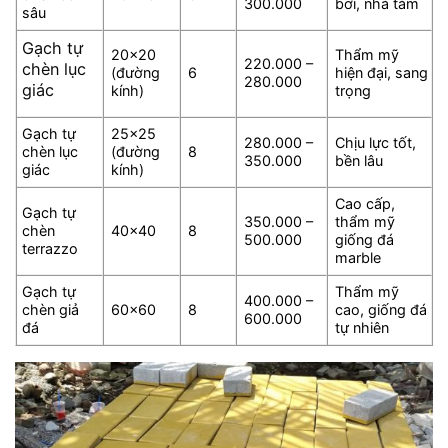
300.000
bơi, nhà tắm
sâu
Gạch tự
20×20
Thẩm mỹ
220.000 –
chèn lục
(đường
6
hiện đại, sang
280.000
giác
kính)
trọng
Gạch tự
25×25
280.000 –
Chịu lực tốt,
chèn lục
(đường
8
350.000
bền lâu
giác
kính)
Cao cấp,
Gạch tự
350.000 –
thẩm mỹ
chèn
40×40
8
500.000
giống đá
terrazzo
marble
Gạch tự
Thẩm mỹ
400.000 –
chèn giả
60×60
8
cao, giống đá
600.000
đá
tự nhiên