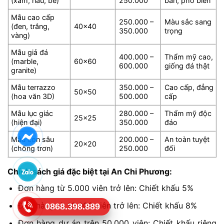
(xám, nâu, be)
250.000
bản, phổ biến
Mẫu cao cấp
250.000 –
Màu sắc sang
(đen, trắng,
40×40
350.000
trọng
vàng)
Mẫu giả đá
400.000 –
Thẩm mỹ cao,
(marble,
60×60
600.000
giống đá thật
granite)
Mẫu terrazzo
350.000 –
Cao cấp, đẳng
50×50
(hoa văn 3D)
500.000
cấp
Mẫu lục giác
280.000 –
Thẩm mỹ độc
25×25
(hiện đại)
350.000
đáo
Mẫu con sâu
200.000 –
An toàn tuyệt
20×20
(chống trơn)
250.000
đối
Chính sách giá đặc biệt tại An Chi Phương:
Đơn hàng từ 5.000 viên trở lên: Chiết khấu 5%
Đơn hàng từ 10.000 viên trở lên: Chiết khấu 8%
0868.398.889
Đơn hàng dự án trên 50.000 viên: Chiết khấu riêng