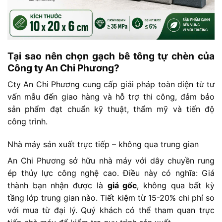
Tại sao nên chọn gạch bê tông tự chèn của
Công ty An Chi Phương?
Cty
An
Chi
Phương
cung
cấp
giải
pháp
toàn
diện
từ
tư
vấn
mẫu
đến
giao
hàng
và
hỗ
trợ
thi
công,
đảm
bảo
sản
phẩm
đạt
chuẩn
kỹ
thuật,
thẩm
mỹ
và
tiến
độ
công
trình.
Nhà máy sản xuất trực tiếp – không qua trung gian
An Chi Phương sở hữu nhà máy với dây chuyền rung
ép thủy lực công nghệ cao. Điều này có nghĩa: Giá
thành bạn nhận được là
giá gốc
, không qua bất kỳ
tầng lớp trung gian nào. Tiết kiệm từ 15-20% chi phí so
với mua từ đại lý. Quý khách có thể tham quan trực