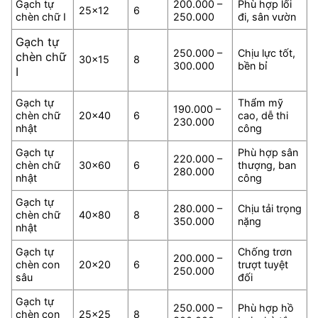
Gạch tự
200.000 –
Phù hợp lối
25×12
6
chèn chữ I
250.000
đi, sân vườn
Gạch tự
250.000 –
Chịu lực tốt,
chèn chữ
30×15
8
300.000
bền bỉ
I
Gạch tự
Thẩm mỹ
190.000 –
chèn chữ
20×40
6
cao, dễ thi
230.000
nhật
công
Gạch tự
Phù hợp sân
220.000 –
chèn chữ
30×60
6
thượng, ban
280.000
nhật
công
Gạch tự
280.000 –
Chịu tải trọng
chèn chữ
40×80
8
350.000
nặng
nhật
Gạch tự
Chống trơn
200.000 –
chèn con
20×20
6
trượt tuyệt
250.000
sâu
đối
Gạch tự
250.000 –
Phù hợp hồ
chèn con
25×25
8