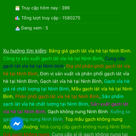
Truy cập hôm nay : 396
Tổng lượt truy cập : 1580275
Đang xem : 5
Xu hướng tìm kiếm
:
Bảng giá gạch lát vỉa hè tại Ninh Bình
.
Công ty sản xuất gạch lát vỉa hè tại Ninh Bình
,
Cung cấp
gạch lát vỉa hè tại Ninh bình
,
Địa chỉ phân phối gạch lát vỉa
hè tại Ninh Bình
,
Đơn vị sản xuất và phân phối gạch lát vỉa
hè tại Ninh Bình
,
Gạch lát vỉa hè tại Ninh Bình
,
Gạch vỉa hè
giá rẻ chất lượng tại Ninh Bình
,
Mẫu gạch lát vỉa hè tại Ninh
Bình
,
Phân phối gạch lát vỉa hè tại Ninh Bình
,
Sản phẩm
sạch lát vỉa hè chất lượng tại Ninh Bình
,
Sản xuất gạch lát
vỉa hè tại Ninh Bình
,
Gạch không nung Ninh Bình
,
Xưởng sx
gạch không nung Ninh Bình
,
Top mẫu gạch không nung
được ưa chuộng
,
Nhà cung cấp gạch không nung Ninh Bình
,
Giá gạch không nung
,
Cung cấp sỉ lẻ gạch không nung tại