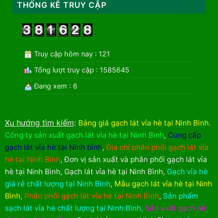
THỐNG KÊ TRUY CẬP
Truy cập hôm nay : 121
Tổng lượt truy cập : 1585645
Đang xem : 6
Xu hướng tìm kiếm
:
Bảng giá gạch lát vỉa hè tại Ninh Bình
.
Công ty sản xuất gạch lát vỉa hè tại Ninh Bình
,
Cung cấp
gạch lát vỉa hè tại Ninh bình
,
Địa chỉ phân phối gạch lát vỉa
hè tại Ninh Bình
,
Đơn vị sản xuất và phân phối gạch lát vỉa
hè tại Ninh Bình
,
Gạch lát vỉa hè tại Ninh Bình
,
Gạch vỉa hè
giá rẻ chất lượng tại Ninh Bình
,
Mẫu gạch lát vỉa hè tại Ninh
Bình
,
Phân phối gạch lát vỉa hè tại Ninh Bình
,
Sản phẩm
sạch lát vỉa hè chất lượng tại Ninh Bình
,
Sản xuất gạch lát