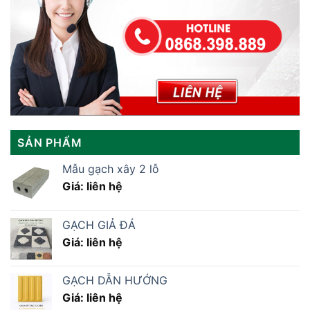
SẢN PHẨM
Mẫu gạch xây 2 lỗ
Giá: liên hệ
GẠCH GIẢ ĐÁ
Giá: liên hệ
GẠCH DẪN HƯỚNG
Giá: liên hệ