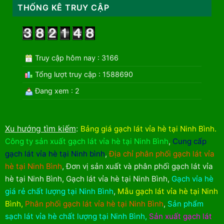
THỐNG KÊ TRUY CẬP
Truy cập hôm nay : 3166
Tổng lượt truy cập : 1588690
Đang xem : 2
Xu hướng tìm kiếm
:
Bảng giá gạch lát vỉa hè tại Ninh Bình
.
Công ty sản xuất gạch lát vỉa hè tại Ninh Bình
,
Cung cấp
gạch lát vỉa hè tại Ninh bình
,
Địa chỉ phân phối gạch lát vỉa
hè tại Ninh Bình
,
Đơn vị sản xuất và phân phối gạch lát vỉa
hè tại Ninh Bình
,
Gạch lát vỉa hè tại Ninh Bình
,
Gạch vỉa hè
giá rẻ chất lượng tại Ninh Bình
,
Mẫu gạch lát vỉa hè tại Ninh
Bình
,
Phân phối gạch lát vỉa hè tại Ninh Bình
,
Sản phẩm
sạch lát vỉa hè chất lượng tại Ninh Bình
,
Sản xuất gạch lát