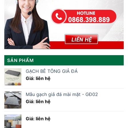
SẢN PHẨM
GẠCH BÊ TÔNG GIẢ ĐÁ
Giá: liên hệ
Mẫu gạch giả đá mài mặt - GĐ02
Giá: liên hệ
Giá: liên hệ