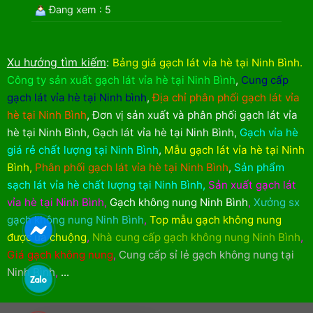
Đang xem : 5
Xu hướng tìm kiếm
:
Bảng giá gạch lát vỉa hè tại Ninh Bình
.
Công ty sản xuất gạch lát vỉa hè tại Ninh Bình
,
Cung cấp
gạch lát vỉa hè tại Ninh bình
,
Địa chỉ phân phối gạch lát vỉa
hè tại Ninh Bình
,
Đơn vị sản xuất và phân phối gạch lát vỉa
hè tại Ninh Bình
,
Gạch lát vỉa hè tại Ninh Bình
,
Gạch vỉa hè
giá rẻ chất lượng tại Ninh Bình
,
Mẫu gạch lát vỉa hè tại Ninh
Bình
,
Phân phối gạch lát vỉa hè tại Ninh Bình
,
Sản phẩm
sạch lát vỉa hè chất lượng tại Ninh Bình
,
Sản xuất gạch lát
vỉa hè tại Ninh Bình
,
Gạch không nung Ninh Bình
,
Xưởng sx
gạch không nung Ninh Bình
,
Top mẫu gạch không nung
được ưa chuộng
,
Nhà cung cấp gạch không nung Ninh Bình
,
Giá gạch không nung
,
Cung cấp sỉ lẻ gạch không nung tại
Ninh Bình
,
...