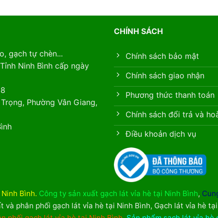
CHÍNH SÁCH
, gạch tự chèn...
Chính sách bảo mật
Tỉnh Ninh Bình cấp ngày
Chính sách giao nhận
88
Phương thức thanh toán
 Trọng, Phường Vân Giang,
Chính sách đổi trả và ho
ình
Điều khoản dịch vụ
i Ninh Bình
.
Công ty sản xuất gạch lát vỉa hè tại Ninh Bình
,
Cung
t và phân phối gạch lát vỉa hè tại Ninh Bình
,
Gạch lát vỉa hè tạ
n phối gạch lát vỉa hè tại Ninh Bình
,
Sản phẩm sạch lát vỉa hè 