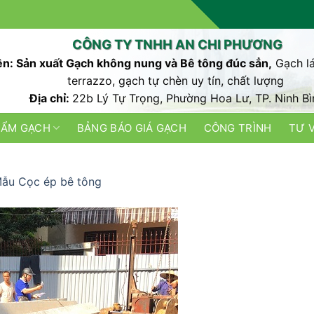
CÔNG TY TNHH AN CHI PHƯƠNG
n: Sản xuất Gạch không nung và Bê tông đúc sẳn,
Gạch lá
terrazzo, gạch tự chèn uy tín, chất lượng
Địa chỉ:
22b Lý Tự Trọng, Phường Hoa Lư, TP. Ninh Bì
HẨM GẠCH
BẢNG BÁO GIÁ GẠCH
CÔNG TRÌNH
TƯ 
ẫu Cọc ép bê tông