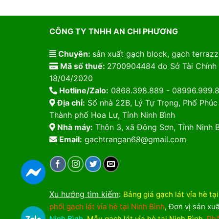
CÔNG TY TNHH AN CHI PHƯƠNG
Chuyên:
sản xuất gạch block, gạch terrazzo
Mã số thuế:
2700904484 do Sở Tài Chính 
18/04/2020
Hotline/Zalo:
0868.398.889 - 08996.999.
Địa chỉ:
Số nhà 22B, Lý Tự Trọng, Phố Phúc
Thành phố Hoa Lư, Tỉnh Ninh Bình
Nhà máy:
Thôn 3, xã Đông Sơn, Tỉnh Ninh B
Email:
gachtrangan68@gmail.com
Xu hướng tìm kiếm
:
Bảng giá gạch lát vỉa hè tạ
phối gạch lát vỉa hè tại Ninh Bình
,
Đơn vị sản xuấ
Ninh Bình
,
Mẫu gạch lát vỉa hè tại Ninh Bình
,
Phâ