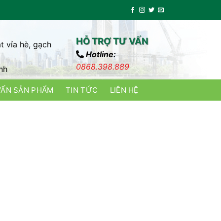
HỖ TRỢ TƯ VẤN
t vỉa hè, gạch
Hotline:
0868.398.889
nh
VẤN SẢN PHẨM
TIN TỨC
LIÊN HỆ