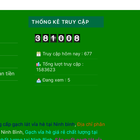
THỐNG KÊ TRUY CẬP
Truy cập hôm nay : 677
Tổng lượt truy cập :
1583623
àn tiền
Đang xem : 5
 cấp gạch lát vỉa hè tại Ninh bình
,
Địa chỉ phân
i Ninh Bình
,
Gạch vỉa hè giá rẻ chất lượng tại
chất lượng tại Ninh Bình
,
Sản xuất gạch lát vỉa