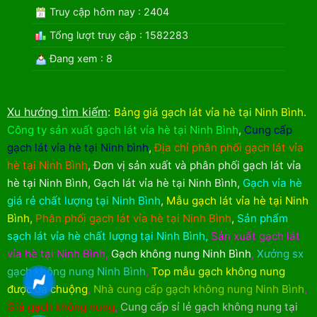
Truy cập hôm nay : 2404
Tổng lượt truy cập : 1582283
Đang xem : 8
Xu hướng tìm kiếm
:
Bảng giá gạch lát vỉa hè tại Ninh Bình
.
Công ty sản xuất gạch lát vỉa hè tại Ninh Bình
,
Cung cấp
gạch lát vỉa hè tại Ninh bình
,
Địa chỉ phân phối gạch lát vỉa
hè tại Ninh Bình
,
Đơn vị sản xuất và phân phối gạch lát vỉa
hè tại Ninh Bình
,
Gạch lát vỉa hè tại Ninh Bình
,
Gạch vỉa hè
giá rẻ chất lượng tại Ninh Bình
,
Mẫu gạch lát vỉa hè tại Ninh
Bình
,
Phân phối gạch lát vỉa hè tại Ninh Bình
,
Sản phẩm
sạch lát vỉa hè chất lượng tại Ninh Bình
,
Sản xuất gạch lát
vỉa hè tại Ninh Bình
,
Gạch không nung Ninh Bình
,
Xưởng sx
gạch không nung Ninh Bình
,
Top mẫu gạch không nung
được ưa chuộng
,
Nhà cung cấp gạch không nung Ninh Bình
,
Giá gạch không nung
,
Cung cấp sỉ lẻ gạch không nung tại