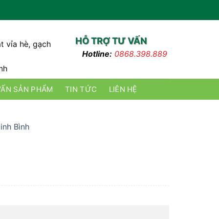
HỖ TRỢ TƯ VẤN
t vỉa hè, gạch
Hotline:
0868.398.889
nh
VẤN SẢN PHẨM
TIN TỨC
LIÊN HỆ
inh Bình