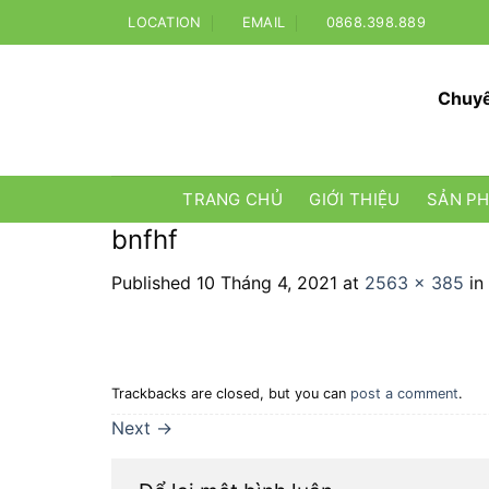
Skip
LOCATION
EMAIL
0868.398.889
to
content
Chuyê
TRANG CHỦ
GIỚI THIỆU
SẢN P
bnfhf
Published
10 Tháng 4, 2021
at
2563 × 385
in
Trackbacks are closed, but you can
post a comment
.
Next
→