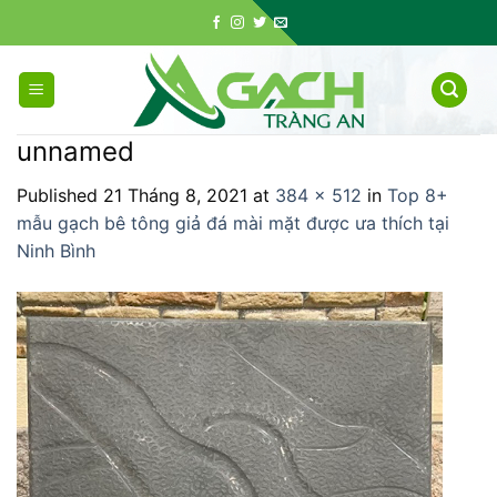
Skip
to
content
unnamed
Published
21 Tháng 8, 2021
at
384 × 512
in
Top 8+
mẫu gạch bê tông giả đá mài mặt được ưa thích tại
Ninh Bình