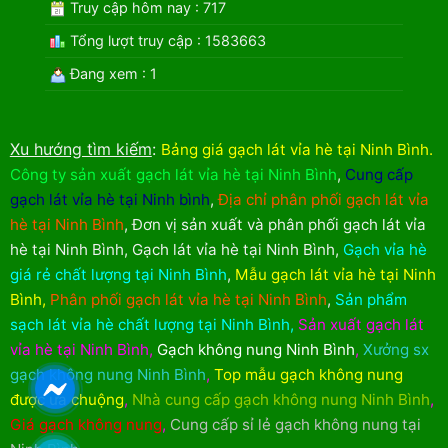
Truy cập hôm nay : 717
Tổng lượt truy cập : 1583663
Đang xem : 1
Xu hướng tìm kiếm
:
Bảng giá gạch lát vỉa hè tại Ninh Bình
.
Công ty sản xuất gạch lát vỉa hè tại Ninh Bình
,
Cung cấp
gạch lát vỉa hè tại Ninh bình
,
Địa chỉ phân phối gạch lát vỉa
hè tại Ninh Bình
,
Đơn vị sản xuất và phân phối gạch lát vỉa
hè tại Ninh Bình
,
Gạch lát vỉa hè tại Ninh Bình
,
Gạch vỉa hè
giá rẻ chất lượng tại Ninh Bình
,
Mẫu gạch lát vỉa hè tại Ninh
Bình
,
Phân phối gạch lát vỉa hè tại Ninh Bình
,
Sản phẩm
sạch lát vỉa hè chất lượng tại Ninh Bình
,
Sản xuất gạch lát
vỉa hè tại Ninh Bình
,
Gạch không nung Ninh Bình
,
Xưởng sx
gạch không nung Ninh Bình
,
Top mẫu gạch không nung
được ưa chuộng
,
Nhà cung cấp gạch không nung Ninh Bình
,
Giá gạch không nung
,
Cung cấp sỉ lẻ gạch không nung tại