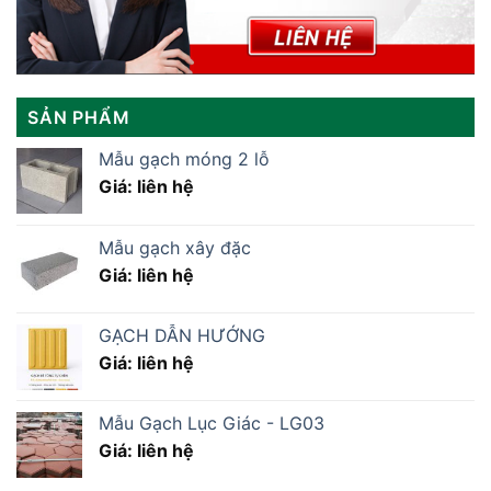
SẢN PHẨM
Mẫu gạch móng 2 lỗ
Giá: liên hệ
Mẫu gạch xây đặc
Giá: liên hệ
GẠCH DẪN HƯỚNG
Giá: liên hệ
Mẫu Gạch Lục Giác - LG03
Giá: liên hệ