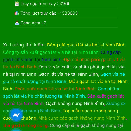
Truy cập hôm nay : 3169
Tổng lượt truy cập : 1588693
Đang xem : 3
Xu hướng tìm kiếm
:
Bảng giá gạch lát vỉa hè tại Ninh Bình
.
Công ty sản xuất gạch lát vỉa hè tại Ninh Bình
,
Cung cấp
gạch lát vỉa hè tại Ninh bình
,
Địa chỉ phân phối gạch lát vỉa
hè tại Ninh Bình
,
Đơn vị sản xuất và phân phối gạch lát vỉa
hè tại Ninh Bình
,
Gạch lát vỉa hè tại Ninh Bình
,
Gạch vỉa hè
giá rẻ chất lượng tại Ninh Bình
,
Mẫu gạch lát vỉa hè tại Ninh
Bình
,
Phân phối gạch lát vỉa hè tại Ninh Bình
,
Sản phẩm
sạch lát vỉa hè chất lượng tại Ninh Bình
,
Sản xuất gạch lát
vỉa hè tại Ninh Bình
,
Gạch không nung Ninh Bình
,
Xưởng sx
gạch không nung Ninh Bình
,
Top mẫu gạch không nung
được ưa chuộng
,
Nhà cung cấp gạch không nung Ninh Bình
,
Giá gạch không nung
,
Cung cấp sỉ lẻ gạch không nung tại