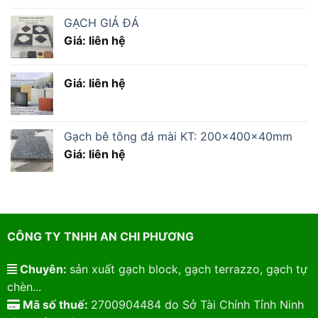
GẠCH GIẢ ĐÁ
Giá: liên hệ
Giá: liên hệ
Gạch bê tông đá mài KT: 200x400x40mm
Giá: liên hệ
CÔNG TY TNHH AN CHI PHƯƠNG
Chuyên:
sản xuất gạch block, gạch terrazzo, gạch tự
chèn...
Mã số thuế:
2700904484 do Sở Tài Chính Tỉnh Ninh