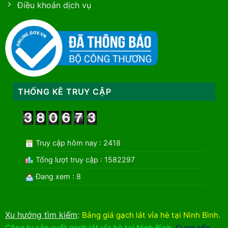
Điều khoản dịch vụ
THỐNG KÊ TRUY CẬP
Truy cập hôm nay : 2418
Tổng lượt truy cập : 1582297
Đang xem : 8
Xu hướng tìm kiếm
:
Bảng giá gạch lát vỉa hè tại Ninh Bình
.
Công ty sản xuất gạch lát vỉa hè tại Ninh Bình
,
Cung cấp