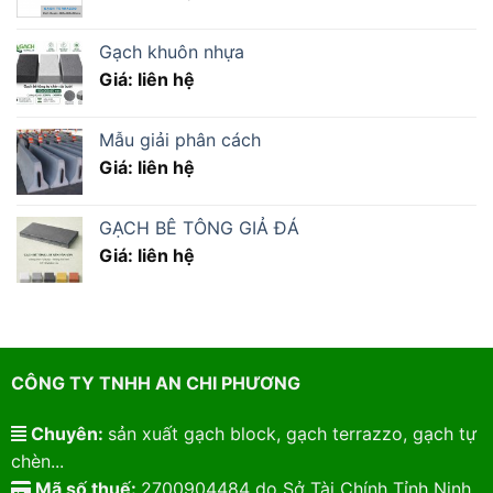
Gạch khuôn nhựa
Giá: liên hệ
Mẫu giải phân cách
Giá: liên hệ
GẠCH BÊ TÔNG GIẢ ĐÁ
Giá: liên hệ
CÔNG TY TNHH AN CHI PHƯƠNG
Chuyên:
sản xuất gạch block, gạch terrazzo, gạch tự
chèn...
Mã số thuế:
2700904484 do Sở Tài Chính Tỉnh Ninh