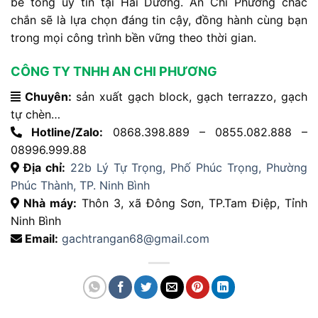
bê tông uy tín tại Hải Dương. An Chi Phương chắc
chắn sẽ là lựa chọn đáng tin cậy, đồng hành cùng bạn
trong mọi công trình bền vững theo thời gian.
CÔNG TY TNHH AN CHI PHƯƠNG
Chuyên:
sản xuất gạch block, gạch terrazzo, gạch
tự chèn…
Hotline/Zalo:
0868.398.889 – 0855.082.888 –
08996.999.88
Địa chỉ:
22b Lý Tự Trọng, Phố Phúc Trọng, Phường
Phúc Thành, TP. Ninh Bình
Nhà máy:
Thôn 3, xã Đông Sơn, TP.Tam Điệp, Tỉnh
Ninh Bình
Email:
gachtrangan68@gmail.com