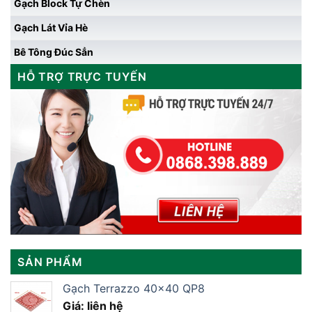
Gạch Block Tự Chèn
Gạch Lát Vỉa Hè
Bê Tông Đúc Sẳn
HỖ TRỢ TRỰC TUYẾN
SẢN PHẨM
Gạch Terrazzo 40×40 QP8
Giá: liên hệ