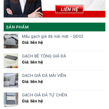
SẢN PHẨM
Mẫu gạch giả đá mài mặt - GĐ02
Giá: liên hệ
GẠCH BÊ TÔNG GIẢ ĐÁ
Giá: liên hệ
GẠCH GIẢ ĐÁ MÀI VIỀN
Giá: liên hệ
GẠCH GIẢ ĐÁ TỰ CHÈN
Giá: liên hệ