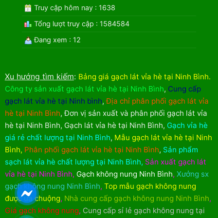
Truy cập hôm nay : 1638
Tổng lượt truy cập : 1584584
Đang xem : 12
Xu hướng tìm kiếm
:
Bảng giá gạch lát vỉa hè tại Ninh Bình
.
Công ty sản xuất gạch lát vỉa hè tại Ninh Bình
,
Cung cấp
gạch lát vỉa hè tại Ninh bình
,
Địa chỉ phân phối gạch lát vỉa
hè tại Ninh Bình
,
Đơn vị sản xuất và phân phối gạch lát vỉa
hè tại Ninh Bình
,
Gạch lát vỉa hè tại Ninh Bình
,
Gạch vỉa hè
giá rẻ chất lượng tại Ninh Bình
,
Mẫu gạch lát vỉa hè tại Ninh
Bình
,
Phân phối gạch lát vỉa hè tại Ninh Bình
,
Sản phẩm
sạch lát vỉa hè chất lượng tại Ninh Bình
,
Sản xuất gạch lát
vỉa hè tại Ninh Bình
,
Gạch không nung Ninh Bình
,
Xưởng sx
gạch không nung Ninh Bình
,
Top mẫu gạch không nung
được ưa chuộng
,
Nhà cung cấp gạch không nung Ninh Bình
,
Giá gạch không nung
,
Cung cấp sỉ lẻ gạch không nung tại