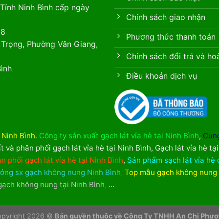
Tỉnh Ninh Bình cấp ngày
Chính sách giao nhận
88
Phương thức thanh toán
 Trọng, Phường Vân Giang,
Chính sách đổi trả và ho
ình
Điều khoản dịch vụ
i Ninh Bình
.
Công ty sản xuất gạch lát vỉa hè tại Ninh Bình
,
Cung
t và phân phối gạch lát vỉa hè tại Ninh Bình
,
Gạch lát vỉa hè tạ
n phối gạch lát vỉa hè tại Ninh Bình
,
Sản phẩm sạch lát vỉa hè 
ởng sx gạch không nung Ninh Bình
,
Top mẫu gạch không nung
 gạch không nung tại Ninh Bình
,
...
pyright 2026 ©
Bản quyền thuộc về Công Ty TNHH An Chi Phư