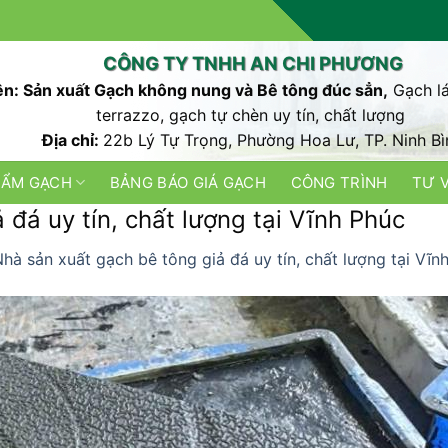
CÔNG TY TNHH AN CHI PHƯƠNG
n: Sản xuất Gạch không nung và Bê tông đúc sẳn,
Gạch lá
terrazzo, gạch tự chèn uy tín, chất lượng
Địa chỉ:
22b Lý Tự Trọng, Phường Hoa Lư, TP. Ninh Bì
HẨM GẠCH
BẢNG BÁO GIÁ GẠCH
CÔNG TRÌNH
TƯ 
 đá uy tín, chất lượng tại Vĩnh Phúc
hà sản xuất gạch bê tông giả đá uy tín, chất lượng tại Vĩ