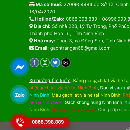
Mã số thuế:
2700904484 do Sở Tài Chính 
18/04/2020
Hotline/Zalo:
0868.398.889 - 08996.999.
Địa chỉ:
Số nhà 22B, Lý Tự Trọng, Phố Phúc
Thành phố Hoa Lư, Tỉnh Ninh Bình
Nhà máy:
Thôn 3, xã Đông Sơn, Tỉnh Ninh B
Email:
gachtrangan68@gmail.com
Xu hướng tìm kiếm
:
Bảng giá gạch lát vỉa hè tạ
phối gạch lát vỉa hè tại Ninh Bình
,
Đơn vị sản xuấ
Ninh Bình
,
Mẫu gạch lát vỉa hè tại Ninh Bình
,
Phâ
hè tại Ninh Bình
,
Gạch không nung Ninh Bình
,
Xư
Ninh Bình
,
Giá gạch không nung
,
Cung cấp sỉ lẻ
0868.398.889
Co