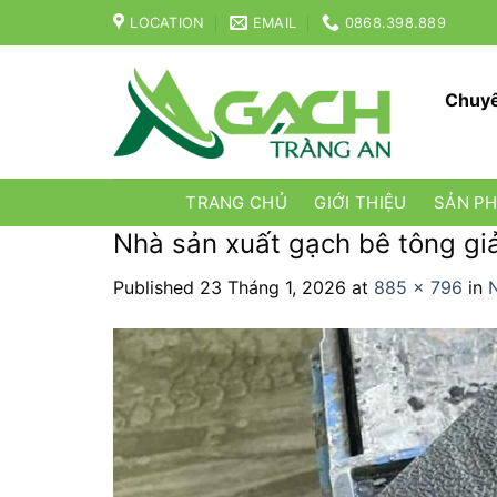
Skip
LOCATION
EMAIL
0868.398.889
to
content
Chuyê
TRANG CHỦ
GIỚI THIỆU
SẢN P
Nhà sản xuất gạch bê tông giả
Published
23 Tháng 1, 2026
at
885 × 796
in
N