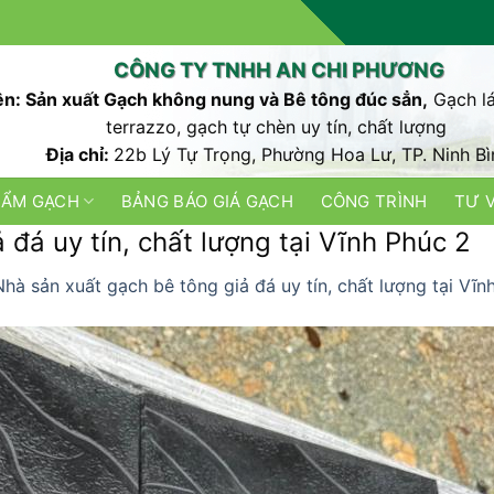
CÔNG TY TNHH AN CHI PHƯƠNG
n: Sản xuất Gạch không nung và Bê tông đúc sẳn,
Gạch lá
terrazzo, gạch tự chèn uy tín, chất lượng
Địa chỉ:
22b Lý Tự Trọng, Phường Hoa Lư, TP. Ninh Bì
HẨM GẠCH
BẢNG BÁO GIÁ GẠCH
CÔNG TRÌNH
TƯ 
 đá uy tín, chất lượng tại Vĩnh Phúc 2
Nhà sản xuất gạch bê tông giả đá uy tín, chất lượng tại Vĩ