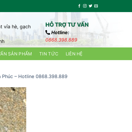
HỖ TRỢ TƯ VẤN
t vỉa hè, gạch
Hotline:
0868.398.889
nh
VẤN SẢN PHẨM
TIN TỨC
LIÊN HỆ
nh Phúc – Hotline 0868.398.889