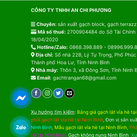
CÔNG TY TNHH AN CHI PHƯƠNG
Chuyên:
sản xuất gạch block, gạch terrazzo
Mã số thuế:
2700904484 do Sở Tài Chính 
18/04/2020
Hotline/Zalo:
0868.398.889 - 08996.999.
Địa chỉ:
Số nhà 22B, Lý Tự Trọng, Phố Phúc
Thành phố Hoa Lư, Tỉnh Ninh Bình
Nhà máy:
Thôn 3, xã Đông Sơn, Tỉnh Ninh B
Email:
gachtrangan68@gmail.com
Xu hướng tìm kiếm
:
Bảng giá gạch lát vỉa hè tạ
phối gạch lát vỉa hè tại Ninh Bình
,
Đơn vị sản xuấ
Ninh Bình
,
Mẫu gạch lát vỉa hè tại Ninh Bình
,
Phâ
hè tại Ninh Bình
,
Gạch không nung Ninh Bình
,
Xư