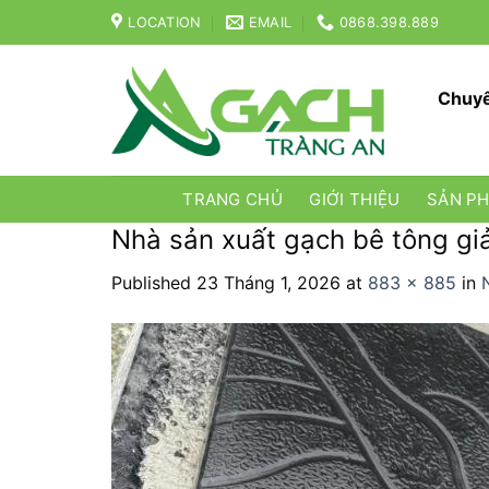
Skip
LOCATION
EMAIL
0868.398.889
to
content
Chuyê
TRANG CHỦ
GIỚI THIỆU
SẢN P
Nhà sản xuất gạch bê tông giả
Published
23 Tháng 1, 2026
at
883 × 885
in