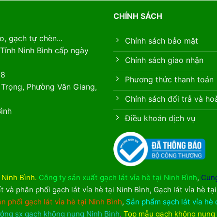
CHÍNH SÁCH
, gạch tự chèn...
Chính sách bảo mật
Tỉnh Ninh Bình cấp ngày
Chính sách giao nhận
88
Phương thức thanh toán
 Trọng, Phường Vân Giang,
Chính sách đổi trả và ho
ình
Điều khoản dịch vụ
i Ninh Bình
.
Công ty sản xuất gạch lát vỉa hè tại Ninh Bình
,
Cung
t và phân phối gạch lát vỉa hè tại Ninh Bình
,
Gạch lát vỉa hè tạ
n phối gạch lát vỉa hè tại Ninh Bình
,
Sản phẩm sạch lát vỉa hè 
ởng sx gạch không nung Ninh Bình
,
Top mẫu gạch không nung