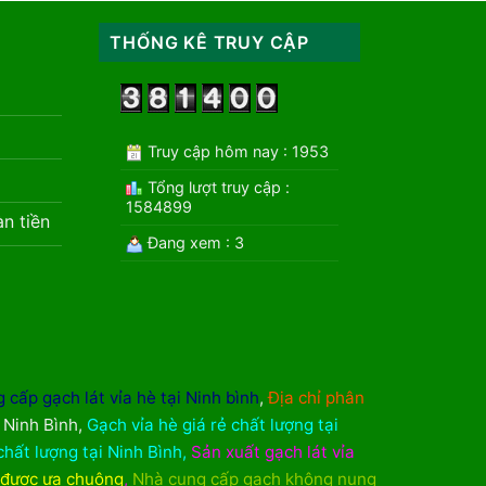
THỐNG KÊ TRUY CẬP
Truy cập hôm nay : 1953
Tổng lượt truy cập :
1584899
àn tiền
Đang xem : 3
 cấp gạch lát vỉa hè tại Ninh bình
,
Địa chỉ phân
i Ninh Bình
,
Gạch vỉa hè giá rẻ chất lượng tại
chất lượng tại Ninh Bình
,
Sản xuất gạch lát vỉa
 được ưa chuộng
,
Nhà cung cấp gạch không nung