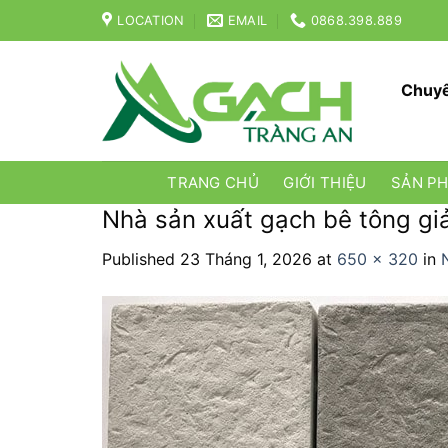
Skip
LOCATION
EMAIL
0868.398.889
to
content
Chuyê
TRANG CHỦ
GIỚI THIỆU
SẢN P
Nhà sản xuất gạch bê tông giả
Published
23 Tháng 1, 2026
at
650 × 320
in