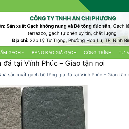
CÔNG TY TNHH AN CHI PHƯƠNG
n: Sản xuất Gạch không nung và Bê tông đúc sẳn,
Gạch lá
terrazzo, gạch tự chèn uy tín, chất lượng
Địa chỉ:
22b Lý Tự Trọng, Phường Hoa Lư, TP. Ninh Bì
HẨM GẠCH
BẢNG BÁO GIÁ GẠCH
CÔNG TRÌNH
TƯ 
 đá tại Vĩnh Phúc – Giao tận nơi
Nhà sản xuất gạch bê tông giả đá tại Vĩnh Phúc – Giao tận 