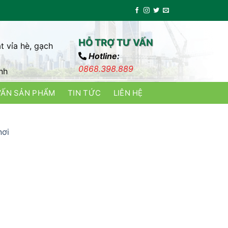
HỖ TRỢ TƯ VẤN
t vỉa hè, gạch
Hotline:
0868.398.889
nh
VẤN SẢN PHẨM
TIN TỨC
LIÊN HỆ
nơi