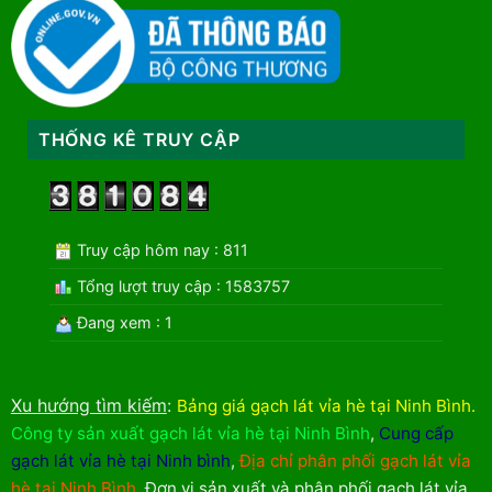
THỐNG KÊ TRUY CẬP
Truy cập hôm nay : 811
Tổng lượt truy cập : 1583757
Đang xem : 1
Xu hướng tìm kiếm
:
Bảng giá gạch lát vỉa hè tại Ninh Bình
.
Công ty sản xuất gạch lát vỉa hè tại Ninh Bình
,
Cung cấp
gạch lát vỉa hè tại Ninh bình
,
Địa chỉ phân phối gạch lát vỉa
hè tại Ninh Bình
,
Đơn vị sản xuất và phân phối gạch lát vỉa