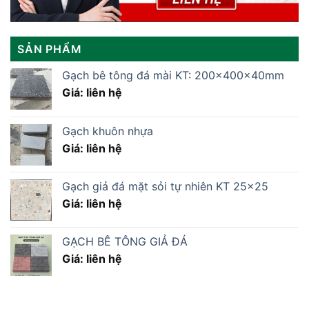
SẢN PHẨM
Gạch bê tông đá mài KT: 200x400x40mm
Giá: liên hệ
Gạch khuôn nhựa
Giá: liên hệ
Gạch giả đá mặt sỏi tự nhiên KT 25x25
Giá: liên hệ
GẠCH BÊ TÔNG GIẢ ĐÁ
Giá: liên hệ