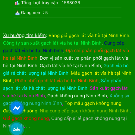
Tổng lượt truy cập : 1588036
Đang xem : 5
Xu hướng tìm kiếm
:
Bảng giá gạch lát vỉa hè tại Ninh Bình
.
Công ty sản xuất gạch lát vỉa hè tại Ninh Bình
,
Cung cấp
gạch lát vỉa hè tại Ninh bình
,
Địa chỉ phân phối gạch lát vỉa
hè tại Ninh Bình
,
Đơn vị sản xuất và phân phối gạch lát vỉa
hè tại Ninh Bình
,
Gạch lát vỉa hè tại Ninh Bình
,
Gạch vỉa hè
giá rẻ chất lượng tại Ninh Bình
,
Mẫu gạch lát vỉa hè tại Ninh
Bình
,
Phân phối gạch lát vỉa hè tại Ninh Bình
,
Sản phẩm
sạch lát vỉa hè chất lượng tại Ninh Bình
,
Sản xuất gạch lát
vỉa hè tại Ninh Bình
,
Gạch không nung Ninh Bình
,
Xưởng sx
gạch không nung Ninh Bình
,
Top mẫu gạch không nung
được ưa chuộng
,
Nhà cung cấp gạch không nung Ninh Bình
,
Giá gạch không nung
,
Cung cấp sỉ lẻ gạch không nung tại
Ninh Bình
,
...