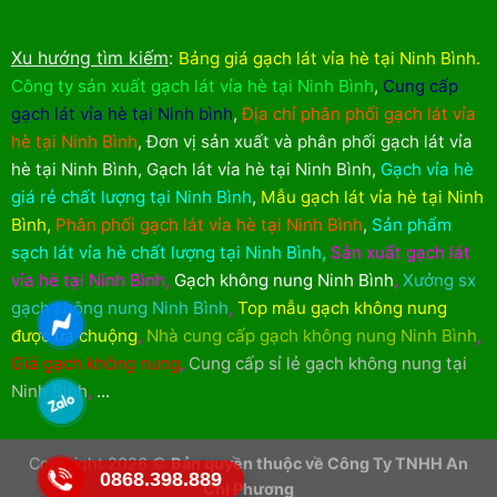
Xu hướng tìm kiếm
:
Bảng giá gạch lát vỉa hè tại Ninh Bình
.
Công ty sản xuất gạch lát vỉa hè tại Ninh Bình
,
Cung cấp
gạch lát vỉa hè tại Ninh bình
,
Địa chỉ phân phối gạch lát vỉa
hè tại Ninh Bình
,
Đơn vị sản xuất và phân phối gạch lát vỉa
hè tại Ninh Bình
,
Gạch lát vỉa hè tại Ninh Bình
,
Gạch vỉa hè
giá rẻ chất lượng tại Ninh Bình
,
Mẫu gạch lát vỉa hè tại Ninh
Bình
,
Phân phối gạch lát vỉa hè tại Ninh Bình
,
Sản phẩm
sạch lát vỉa hè chất lượng tại Ninh Bình
,
Sản xuất gạch lát
vỉa hè tại Ninh Bình
,
Gạch không nung Ninh Bình
,
Xưởng sx
gạch không nung Ninh Bình
,
Top mẫu gạch không nung
được ưa chuộng
,
Nhà cung cấp gạch không nung Ninh Bình
,
Giá gạch không nung
,
Cung cấp sỉ lẻ gạch không nung tại
Ninh Bình
,
...
Copyright 2026 ©
Bản quyền thuộc về Công Ty TNHH An
0868.398.889
Chi Phương