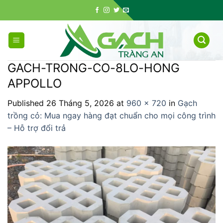
Skip
to
content
GACH-TRONG-CO-8LO-HONG
APPOLLO
Published
26 Tháng 5, 2026
at
960 × 720
in
Gạch
trồng cỏ: Mua ngay hàng đạt chuẩn cho mọi công trình
– Hỗ trợ đổi trả