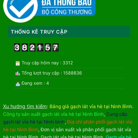
THỐNG KÊ TRUY CẬP
Truy cập hôm nay : 3312
Tổng lượt truy cập : 1588836
Đang xem : 4
Xu hướng tìm kiếm
:
Bảng giá gạch lát vỉa hè tại Ninh Bình
.
Công ty sản xuất gạch lát vỉa hè tại Ninh Bình
,
Cung cấp
gạch lát vỉa hè tại Ninh bình
,
Địa chỉ phân phối gạch lát vỉa
hè tại Ninh Bình
,
Đơn vị sản xuất và phân phối gạch lát vỉa
hè tại Ninh Bình
,
Gạch lát vỉa hè tại Ninh Bình
,
Gạch vỉa hè