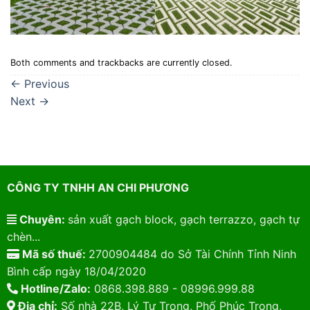
Both comments and trackbacks are currently closed.
←
Previous
Next
→
CÔNG TY TNHH AN CHI PHƯƠNG
Chuyên:
sản xuất gạch block, gạch terrazzo, gạch tự
chèn...
Mã số thuế:
2700904484 do Sở Tài Chính Tỉnh Ninh
Bình cấp ngày 18/04/2020
Hotline/Zalo:
0868.398.889 - 08996.999.88
Địa chỉ:
Số nhà 22B, Lý Tự Trọng, Phố Phúc Trọng,