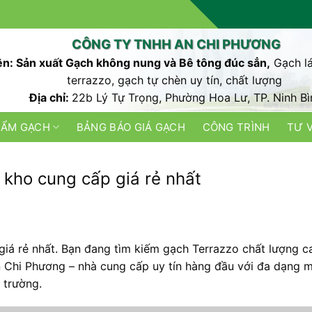
CÔNG TY TNHH AN CHI PHƯƠNG
n: Sản xuất Gạch không nung và Bê tông đúc sẳn,
Gạch lá
terrazzo, gạch tự chèn uy tín, chất lượng
Địa chỉ:
22b Lý Tự Trọng, Phường Hoa Lư, TP. Ninh Bì
HẨM GẠCH
BẢNG BÁO GIÁ GẠCH
CÔNG TRÌNH
TƯ 
 kho cung cấp giá rẻ nhất
iá rẻ nhất. Bạn đang tìm kiếm gạch Terrazzo chất lượng c
An Chi Phương – nhà cung cấp uy tín hàng đầu với đa dạng 
 trường.