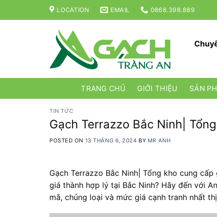
Skip
LOCATION
EMAIL
0868.398.889
to
content
Chuyê
TRANG CHỦ
GIỚI THIỆU
SẢN P
TIN TỨC
Gạch Terrazzo Bắc Ninh| Tổng
POSTED ON
13 THÁNG 6, 2024
BY
MR ANH
Gạch Terrazzo Bắc Ninh| Tổng kho cung cấp g
giá thành hợp lý tại Bắc Ninh? Hãy đến với 
mã, chủng loại và mức giá cạnh tranh nhất thị