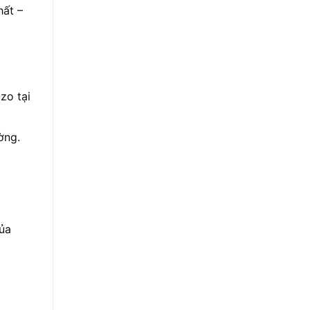
hất –
zo tại
ờng.
ủa