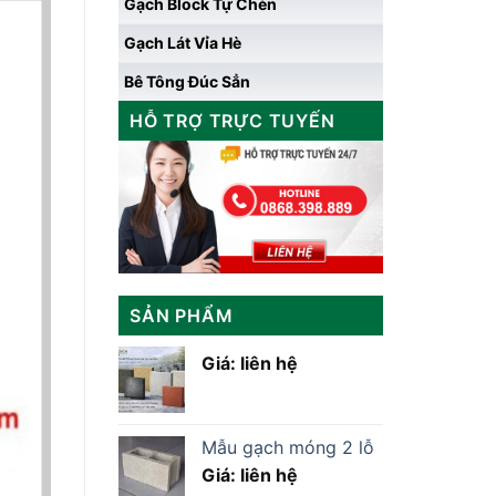
Gạch Block Tự Chèn
Gạch Lát Vỉa Hè
Bê Tông Đúc Sẳn
HỖ TRỢ TRỰC TUYẾN
SẢN PHẨM
Giá: liên hệ
Mẫu gạch móng 2 lỗ
Giá: liên hệ