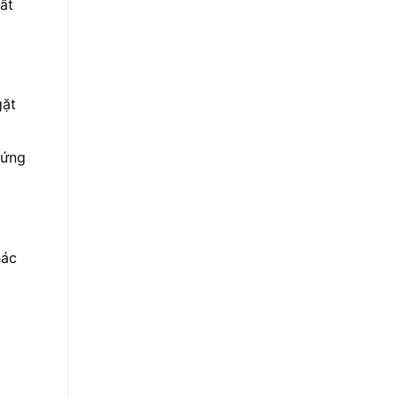
ất
gặt
 ứng
hác