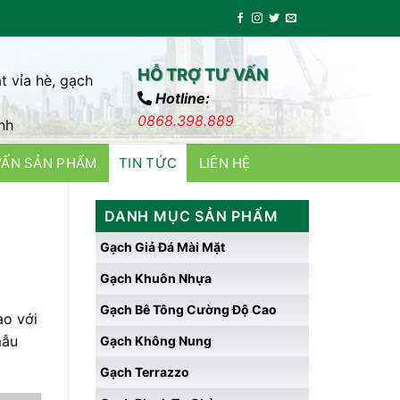
HỖ TRỢ TƯ VẤN
t vỉa hè, gạch
Hotline:
0868.398.889
nh
VẤN SẢN PHẨM
TIN TỨC
LIÊN HỆ
DANH MỤC SẢN PHẨM
Gạch Giả Đá Mài Mặt
Gạch Khuôn Nhựa
Gạch Bê Tông Cường Độ Cao
ao với
mẫu
Gạch Không Nung
Gạch Terrazzo