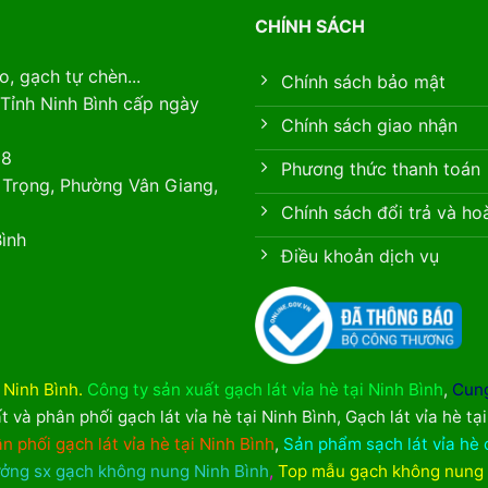
CHÍNH SÁCH
, gạch tự chèn...
Chính sách bảo mật
Tỉnh Ninh Bình cấp ngày
Chính sách giao nhận
88
Phương thức thanh toán
 Trọng, Phường Vân Giang,
Chính sách đổi trả và ho
ình
Điều khoản dịch vụ
i Ninh Bình
.
Công ty sản xuất gạch lát vỉa hè tại Ninh Bình
,
Cung
t và phân phối gạch lát vỉa hè tại Ninh Bình
,
Gạch lát vỉa hè tạ
n phối gạch lát vỉa hè tại Ninh Bình
,
Sản phẩm sạch lát vỉa hè 
ởng sx gạch không nung Ninh Bình
,
Top mẫu gạch không nung