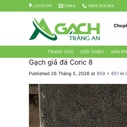
Skip
LOCATION
EMAIL
0868.398.889
to
content
Chuyê
TRANG CHỦ
GIỚI THIỆU
SẢN P
Gạch giả đá Coric 8
Published
26 Tháng 5, 2026
at
959 × 851
in