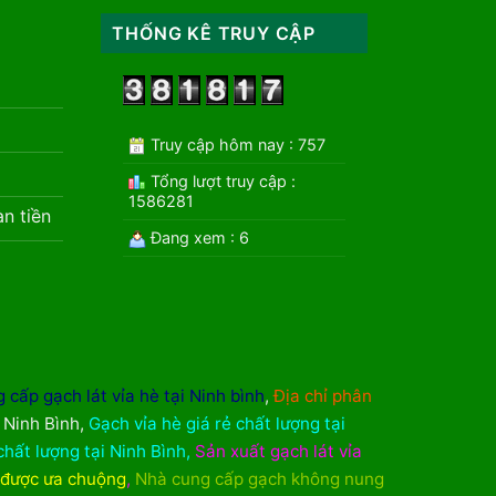
THỐNG KÊ TRUY CẬP
Truy cập hôm nay : 757
Tổng lượt truy cập :
1586281
àn tiền
Đang xem : 6
 cấp gạch lát vỉa hè tại Ninh bình
,
Địa chỉ phân
i Ninh Bình
,
Gạch vỉa hè giá rẻ chất lượng tại
chất lượng tại Ninh Bình
,
Sản xuất gạch lát vỉa
 được ưa chuộng
,
Nhà cung cấp gạch không nung