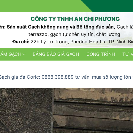
CÔNG TY TNHH AN CHI PHƯƠNG
n: Sản xuất Gạch không nung và Bê tông đúc sẳn,
Gạch lá
terrazzo, gạch tự chèn uy tín, chất lượng
Địa chỉ:
22b Lý Tự Trọng, Phường Hoa Lư, TP. Ninh Bì
HẨM GẠCH
BẢNG BÁO GIÁ GẠCH
CÔNG TRÌNH
TƯ 
Gạch giả đá Coric: 0868.398.889 tư vấn, mua số lượng lớn 