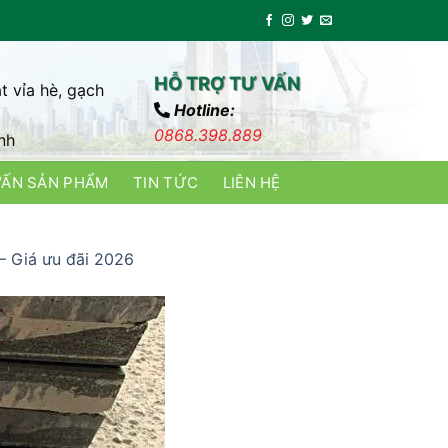
HỖ TRỢ TƯ VẤN
t vỉa hè, gạch
Hotline:
0868.398.889
nh
VẤN SẢN PHẨM
TIN TỨC
LIÊN HỆ
– Giá ưu đãi 2026