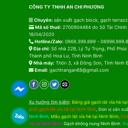
CÔNG TY TNHH AN CHI PHƯƠNG
Chuyên:
sản xuất gạch block, gạch terrazzo
Mã số thuế:
2700904484 do Sở Tài Chính 
18/04/2020
Hotline/Zalo:
0868.398.889 - 08996.999.
Địa chỉ:
Số nhà 22B, Lý Tự Trọng, Phố Phúc
Thành phố Hoa Lư, Tỉnh Ninh Bình
Nhà máy:
Thôn 3, xã Đông Sơn, Tỉnh Ninh B
Email:
gachtrangan68@gmail.com
Xu hướng tìm kiếm
:
Bảng giá gạch lát vỉa hè tạ
phối gạch lát vỉa hè tại Ninh Bình
,
Đơn vị sản xuấ
Ninh Bình
,
Mẫu gạch lát vỉa hè tại Ninh Bình
,
Phâ
hè tại Ninh Bình
,
Gạch không nung Ninh Bình
,
Xư